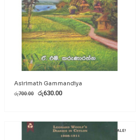
Asirimath Gammandiya
රු
630.00
රු
700.00
SALE!