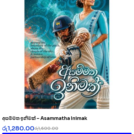
අසම්මත ඉනිමක් – Asammatha Inimak
රු
1,280.00
රු
1,600.00