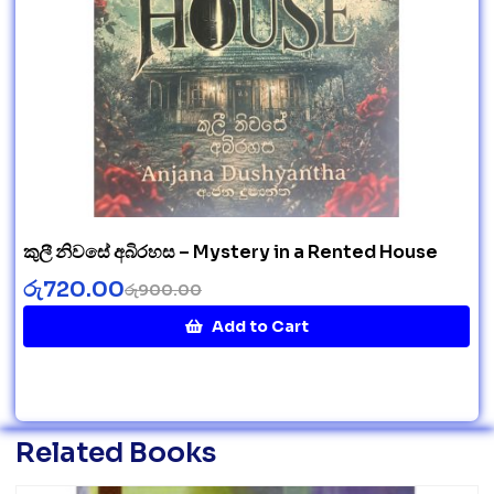
කුලී නිවසේ අබිරහස – Mystery in a Rented House
රු
720.00
රු
900.00
Add to Cart
Related Books