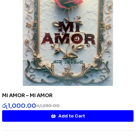
MI AMOR – MI AMOR
රු
1,000.00
රු
1,250.00
Add to Cart