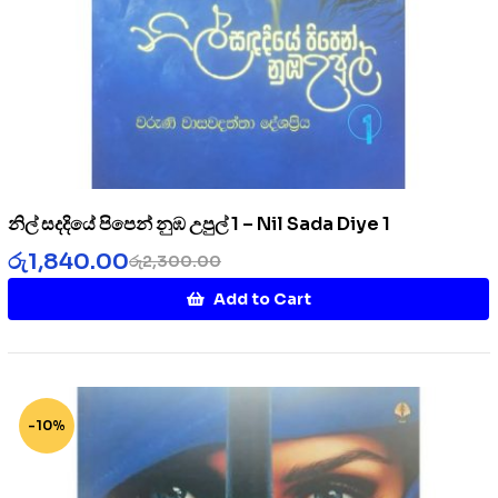
නිල් සදදියේ පිපෙන් නුඹ උපුල් 1 – Nil Sada Diye 1
රු
1,840.00
රු
2,300.00
Add to Cart
-10%