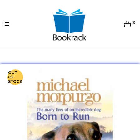
0
Bookrack.lk
OUT
OF
STOCK