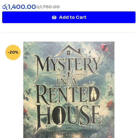
රු
1,400.00
රු
1,750.00
Add to Cart
-20%