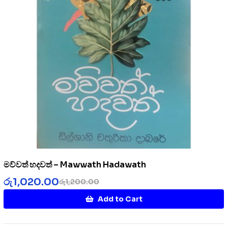
මව්වත් හදවත් – Mawwath Hadawath
රු
1,020.00
රු
1,200.00
Add to Cart