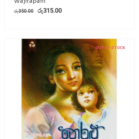
Wajirapani
රු
315.00
රු
350.00
OUT OF STOCK