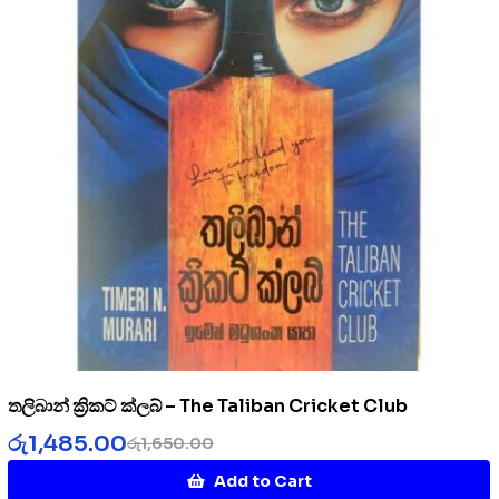
තලිබාන් ක්‍රිකට් ක්ලබ් – The Taliban Cricket Club
රු
1,485.00
රු
1,650.00
Add to Cart