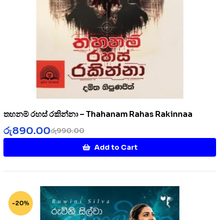
තහනම් රහස් රකින්නා – Thahanam Rahas Rakinnaa
රු
890.00
රු
990.00
Add to Cart
-20%