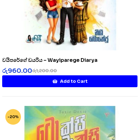
වයිපරේගේ ඩයරිය – Wayiparege Diarya
රු
960.00
රු
1,200.00
Add to Cart
-20%