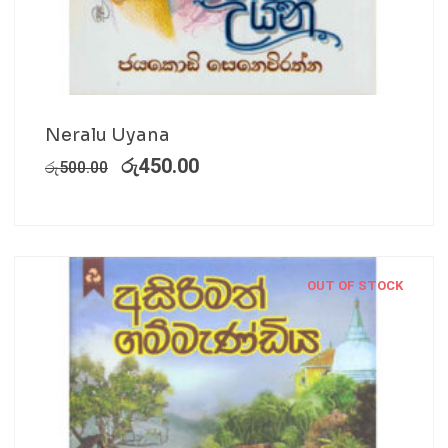
Neralu Uyana
රු
450.00
රු
500.00
OUT OF STOCK