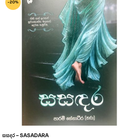
-20%
සසදර – SASADARA