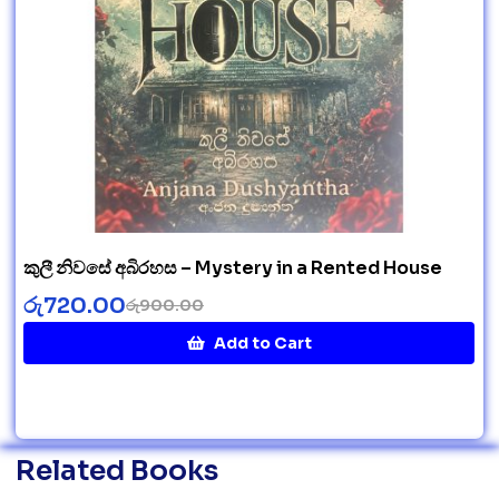
කුලී නිවසේ අබිරහස – Mystery in a Rented House
රු
720.00
රු
900.00
Add to Cart
Related Books