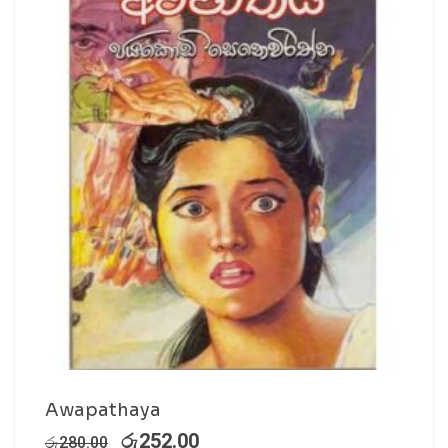
Awapathaya
රු
252.00
රු
280.00