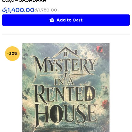
සසදර – SASADARA
රු
1,400.00
රු
1,750.00
Add to Cart
-20%