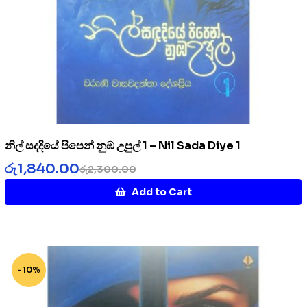
නිල් සදදියේ පිපෙන් නුඹ උපුල් 1 – Nil Sada Diye 1
රු
1,840.00
රු
2,300.00
Add to Cart
-10%