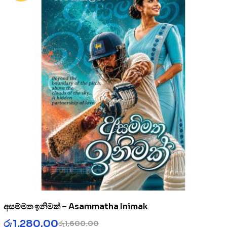
අසම්මත ඉනිමක් – Asammatha Inimak
රු
1,280.00
රු
1,600.00