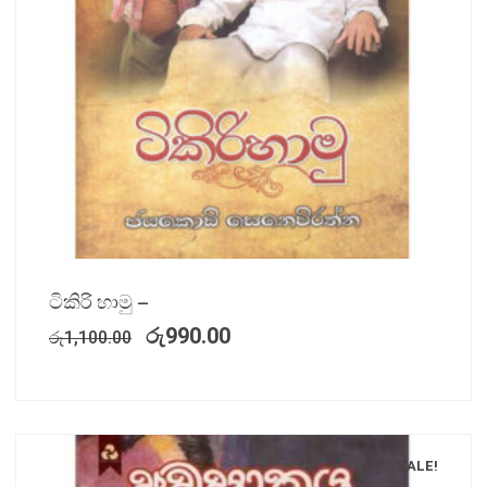
ටිකිරි හාමු –
රු
990.00
රු
1,100.00
SALE!