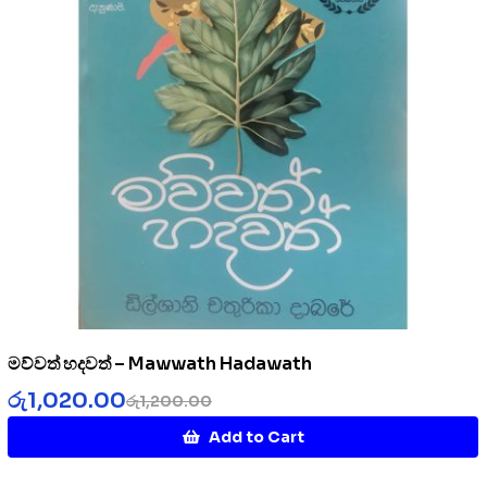
මව්වත් හදවත් – Mawwath Hadawath
රු
1,020.00
රු
1,200.00
Add to Cart