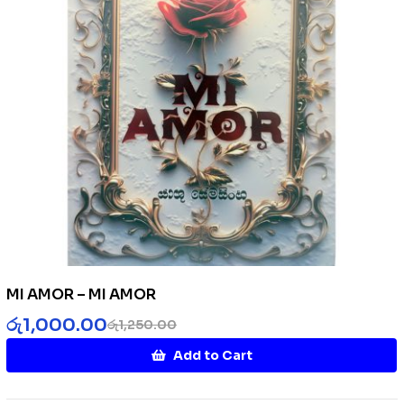
MI AMOR – MI AMOR
රු
1,000.00
රු
1,250.00
Add to Cart