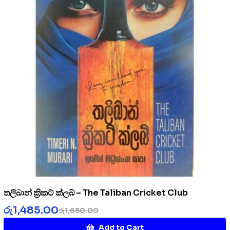
තලිබාන් ක්‍රිකට් ක්ලබ් – The Taliban Cricket Club
රු
1,485.00
රු
1,650.00
Add to Cart