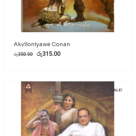
Akviloniyawe Conan
රු
315.00
රු
350.00
SALE!