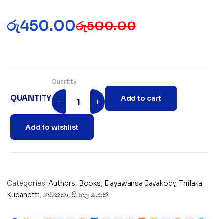
රු
450.00
රු
500.00
Quantity
QUANTITY
Add to cart
Add to wishlist
Categories:
Authors
,
Books
,
Dayawansa Jayakody
,
Thilaka
Kudahetti
,
නවකතා
,
සිංහල පොත්