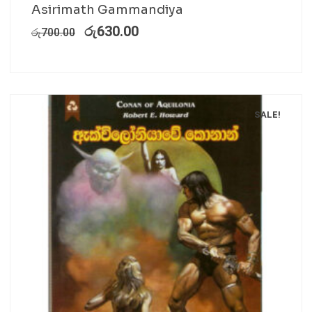
Asirimath Gammandiya
රු
630.00
රු
700.00
SALE!