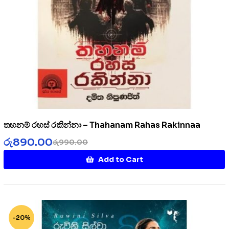
තහනම් රහස් රකින්නා – Thahanam Rahas Rakinnaa
රු
890.00
රු
990.00
Add to Cart
-20%