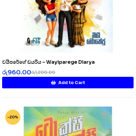
වයිපරේගේ ඩයරිය – Wayiparege Diarya
රු
960.00
රු
1,200.00
Add to Cart
-20%