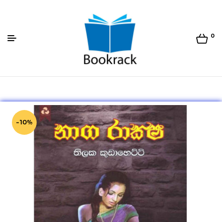
0
Bookrack.lk
-10%