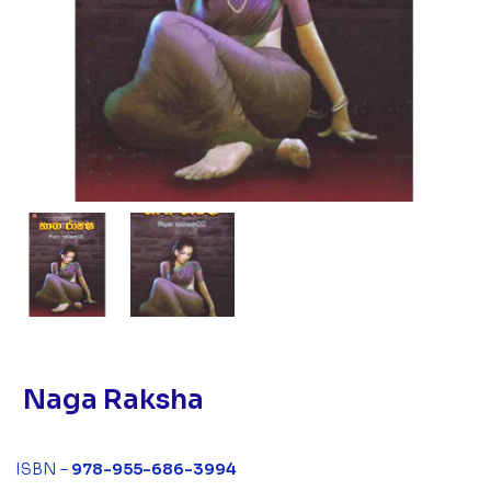
Naga Raksha
ISBN –
978-955-686-3994