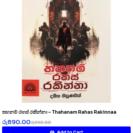
තහනම් රහස් රකින්නා – Thahanam Rahas Rakinnaa
රු
890.00
රු
990.00
Add to Cart