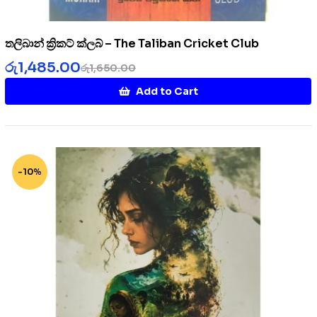
තලිබාන් ක්‍රිකට් ක්ලබ් – The Taliban Cricket Club
රු
1,485.00
රු
1,650.00
Add to Cart
-10%