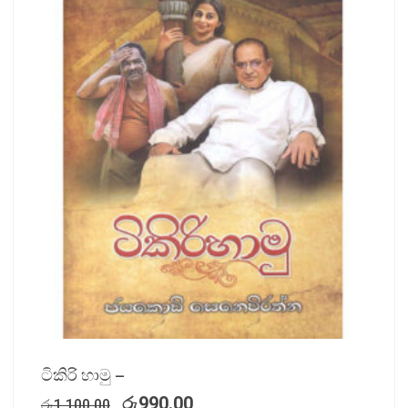
ටිකිරි හාමු –
රු
990.00
රු
1,100.00