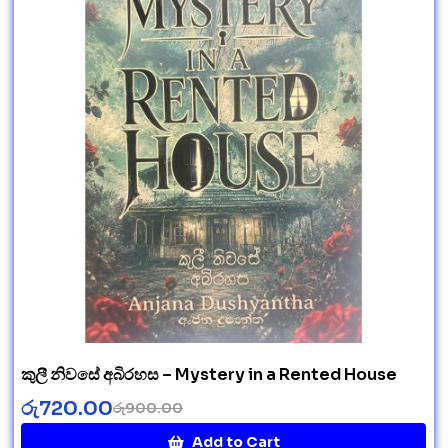
කුලී නිවසේ අබිරහස – Mystery in a Rented House
රු
720.00
රු
900.00
Add to Cart