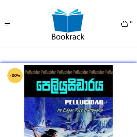
0
Bookrack.lk
-20%