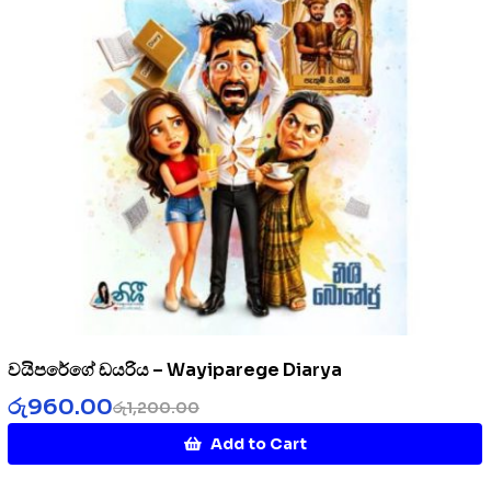
වයිපරේගේ ඩයරිය – Wayiparege Diarya
රු
960.00
රු
1,200.00
Add to Cart