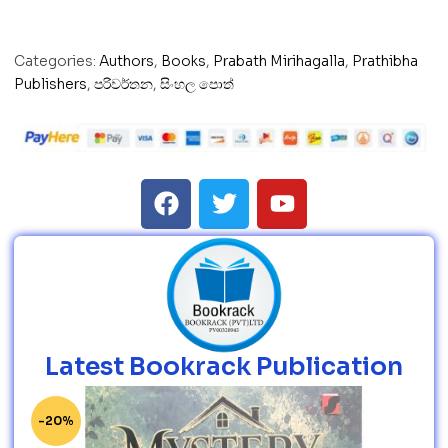
Categories:
Authors
,
Books
,
Prabath Mirihagalla
,
Prathibha
Publishers
,
පරිවර්තන
,
සිංහල පොත්
Latest Bookrack Publication
-20%