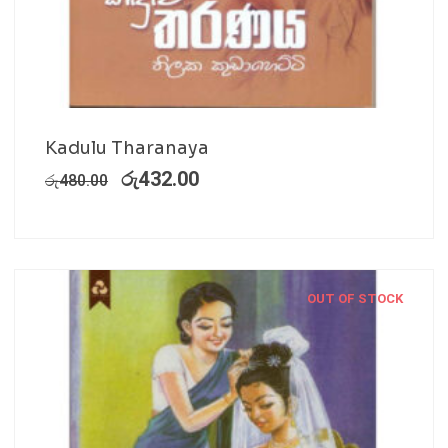
Kadulu Tharanaya
රු
432.00
රු
480.00
OUT OF STOCK