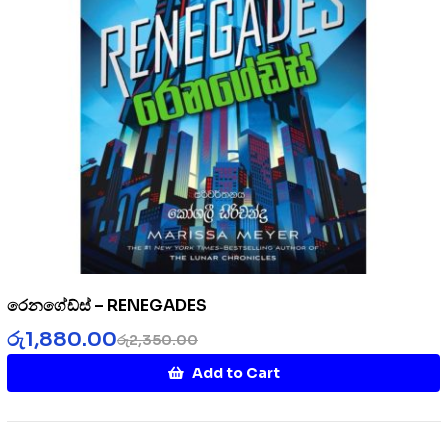
රෙනගේඩ්ස් – RENEGADES
රු
1,880.00
රු
2,350.00
Add to Cart