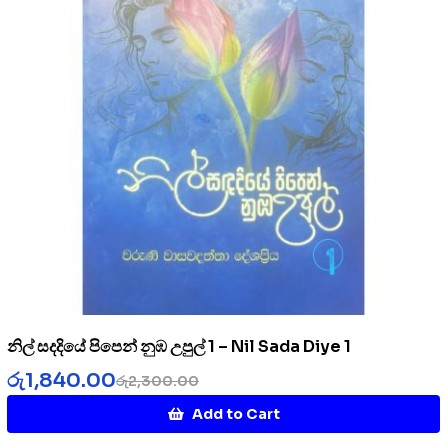
නිල් සදදියේ පිපෙන් නුඹ උපුල් 1 – Nil Sada Diye 1
රු
1,840.00
රු
2,300.00
Add to Cart