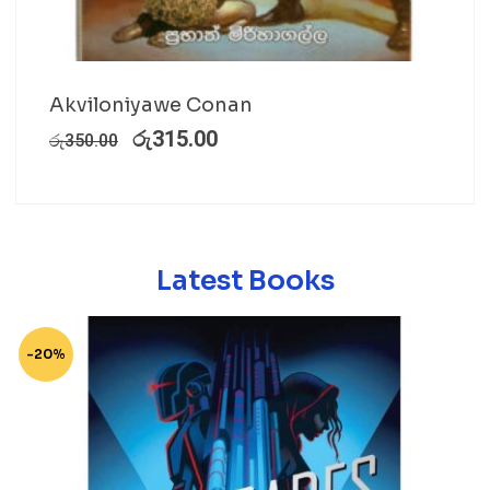
Akviloniyawe Conan
රු
315.00
රු
350.00
Latest Books
-20%