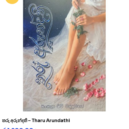
තරු අරුන්දති – Tharu Arundathi