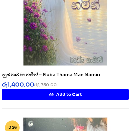
නුඹ තාම මං නමින් – Nuba Thama Man Namin
රු
1,400.00
රු
1,750.00
Add to Cart
-20%