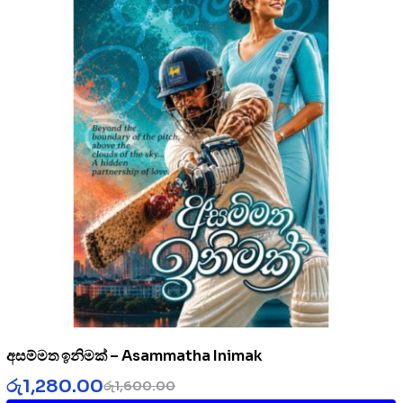
අසම්මත ඉනිමක් – Asammatha Inimak
රු
1,280.00
රු
1,600.00