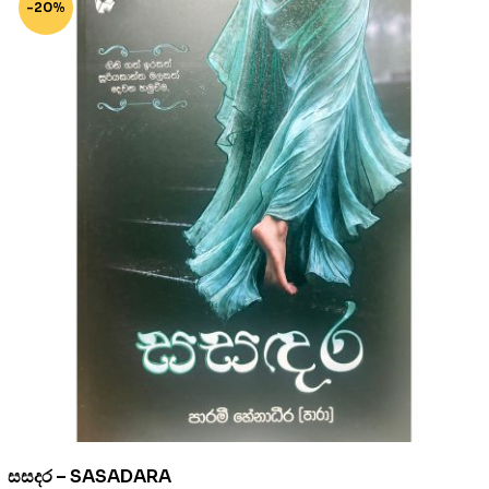
-20%
සසදර – SASADARA