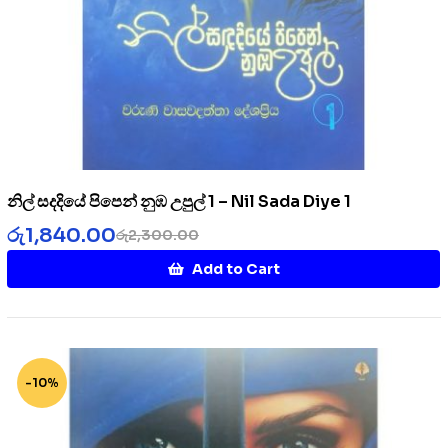
නිල් සදදියේ පිපෙන් නුඹ උපුල් 1 – Nil Sada Diye 1
රු
1,840.00
රු
2,300.00
Add to Cart
-10%