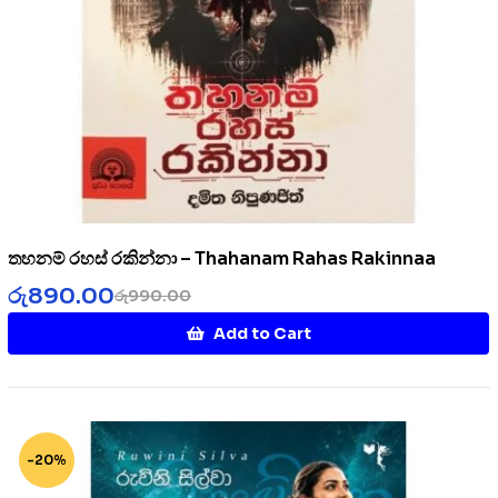
තහනම් රහස් රකින්නා – Thahanam Rahas Rakinnaa
රු
890.00
රු
990.00
Add to Cart
-20%