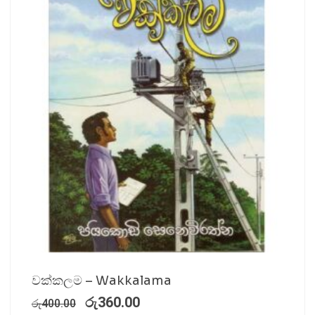
වක්කලම – Wakkalama
රු
360.00
රු
400.00