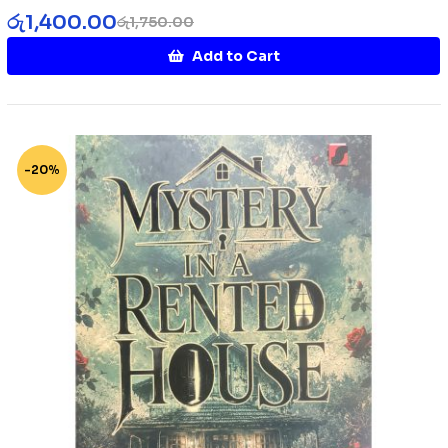
රු
1,400.00
රු
1,750.00
Add to Cart
-20%