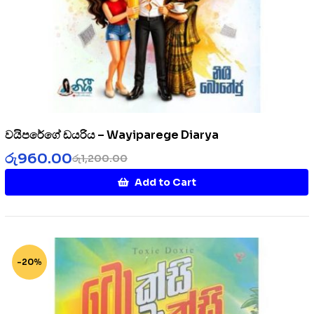
වයිපරේගේ ඩයරිය – Wayiparege Diarya
රු
960.00
රු
1,200.00
Add to Cart
-20%