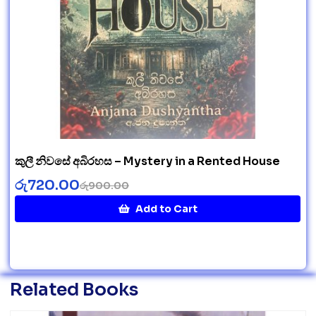
කුලී නිවසේ අබිරහස – Mystery in a Rented House
රු
720.00
රු
900.00
Add to Cart
Related Books