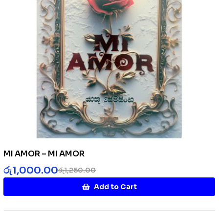
MI AMOR – MI AMOR
රු
1,000.00
රු
1,250.00
Add to Cart