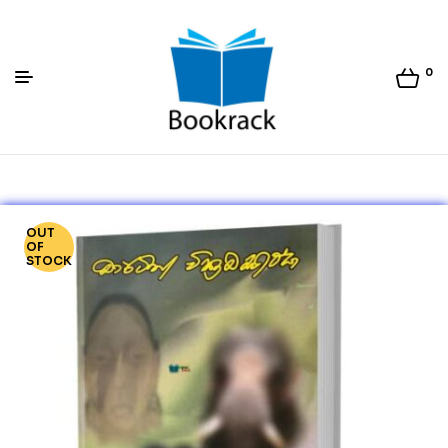
0
Bookrack.lk
OUT
OF
STOCK