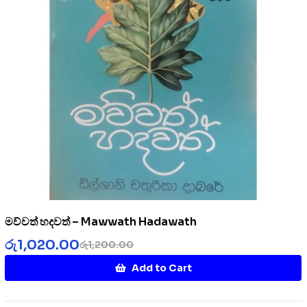
මව්වත් හදවත් – Mawwath Hadawath
රු
1,020.00
රු
1,200.00
Add to Cart