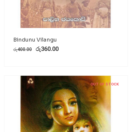
Bindunu Vilangu
රු
360.00
රු
400.00
OUT OF STOCK