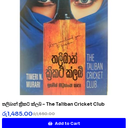
තලිබාන් ක්‍රිකට් ක්ලබ් – The Taliban Cricket Club
රු
1,485.00
රු
1,650.00
Add to Cart