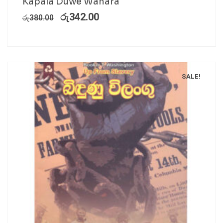
Kapala Duwe Wanara
රු
342.00
රු
380.00
SALE!