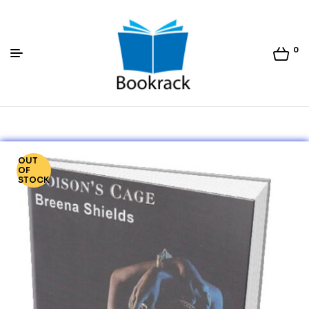
0
Bookrack.lk
OUT
OF
STOCK