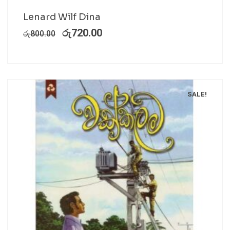
Lenard Wilf Dina
රු
720.00
රු
800.00
SALE!