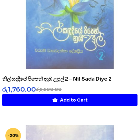
නිල් සදදියේ පිපෙන් නුඹ උපුල් 2 – Nil Sada Diye 2
රු
1,760.00
රු
2,200.00
Add to Cart
-20%