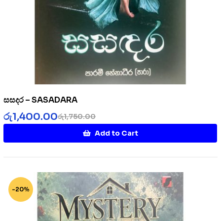
සසදර – SASADARA
රු
1,400.00
රු
1,750.00
Add to Cart
-20%