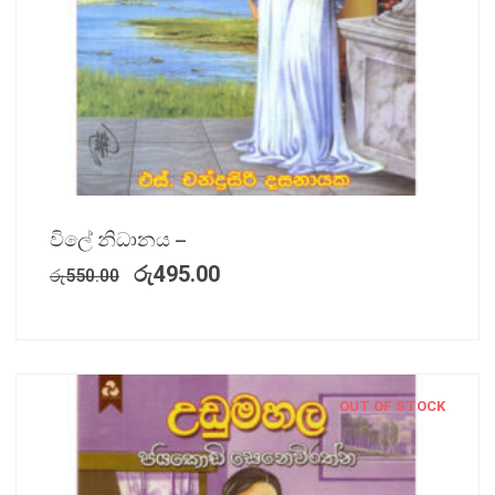
විලේ නිධානය –
රු
495.00
රු
550.00
OUT OF STOCK