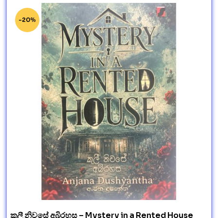
-20%
කුලී නිවසේ අබිරහස – Mystery in a Rented House