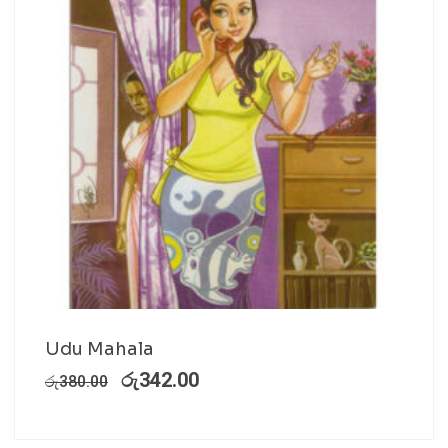
Udu Mahala
රු
342.00
රු
380.00