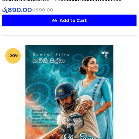
රු
890.00
රු
990.00
Add to Cart
-20%