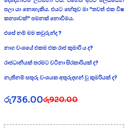
දෙදෙනාටම උවමනා විය. එහෙත් අපට ලේසියෙන්
පලා යා නොහැකිය. එයට හේතුව මා “තවත් එක විෂ
කන්‍යාවක්” පමනක් නොවීමය.
එසේ නම් මම කවුරුන්ද ?
නාග වංශයේ එකම එක රාජ කුමාරි ය ද?
රාජධානියක් තරමට වටිනා සිරකාරියක් ද?
නැතිනම් සතුරු වංශයක අතුරුදහන් වු කුමරියක් ද?
රු
736.00
රු
920.00