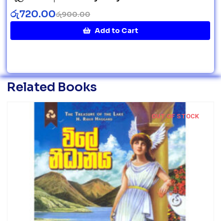
රු
720.00
රු
900.00
Add to Cart
Related Books
OUT OF STOCK