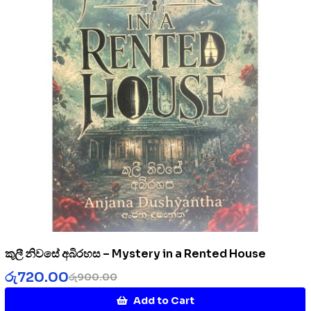
කුලී නිවසේ අබිරහස – Mystery in a Rented House
රු
720.00
රු
900.00
Add to Cart