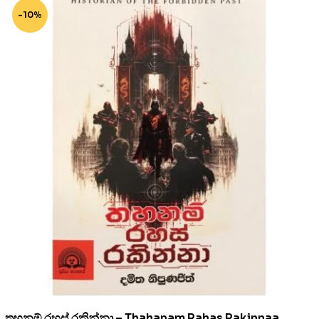
-10%
තහනම් රහස් රකින්නා – Thahanam Rahas Rakinnaa