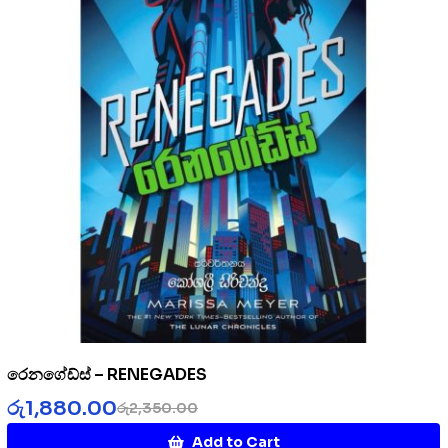
රෙනගේඩ්ස් – RENEGADES
රු
1,880.00
රු
2,350.00
Add to Cart