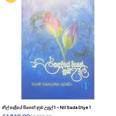
නිල් සදදියේ පිපෙන් නුඹ උපුල් 1 – Nil Sada Diye 1