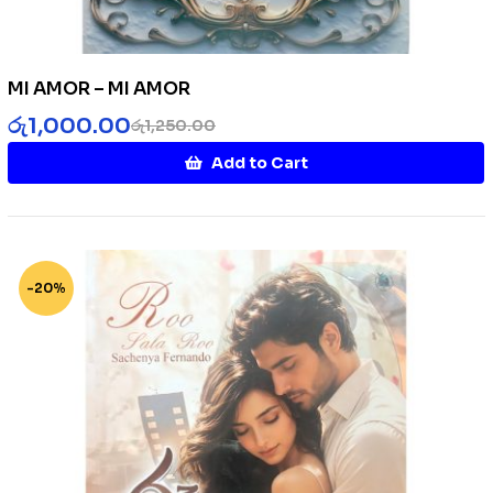
MI AMOR – MI AMOR
රු
1,000.00
රු
1,250.00
Add to Cart
-20%