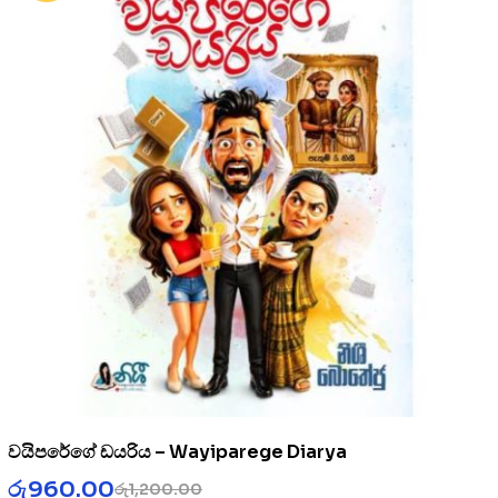
වයිපරේගේ ඩයරිය – Wayiparege Diarya
රු
960.00
රු
1,200.00