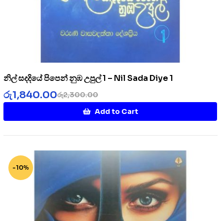
නිල් සදදියේ පිපෙන් නුඹ උපුල් 1 – Nil Sada Diye 1
රු
1,840.00
රු
2,300.00
Add to Cart
-10%