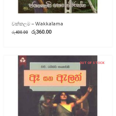
වක්කලම – Wakkalama
රු
360.00
රු
400.00
OUT OF STOCK