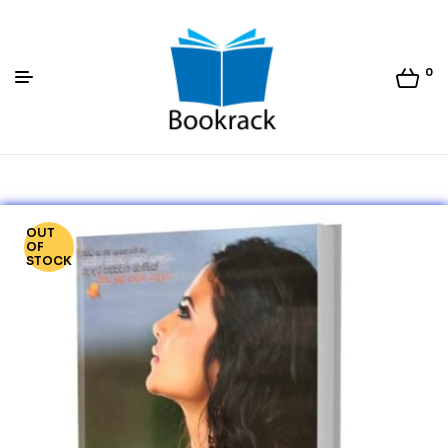
0
Bookrack.lk
OUT
OF
STOCK