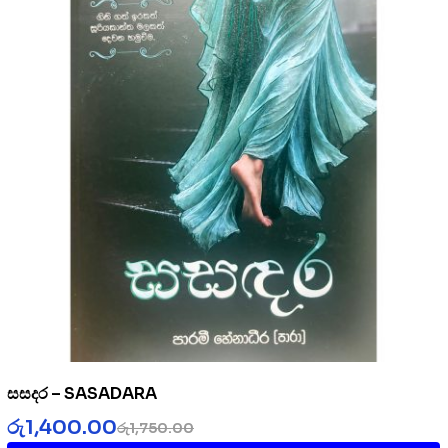
සසදර – SASADARA
රු
1,400.00
රු
1,750.00