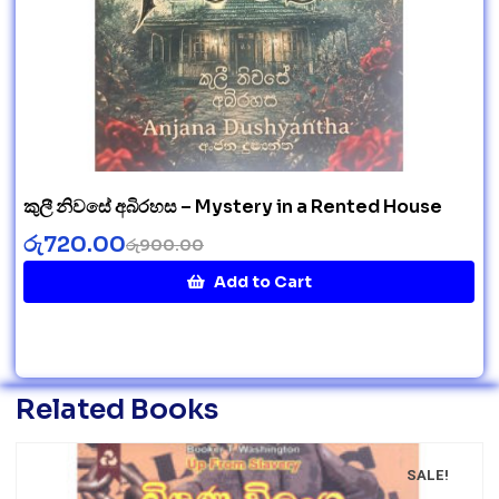
කුලී නිවසේ අබිරහස – Mystery in a Rented House
රු
720.00
රු
900.00
Add to Cart
Related Books
SALE!