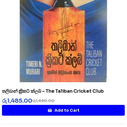
තලිබාන් ක්‍රිකට් ක්ලබ් – The Taliban Cricket Club
රු
1,485.00
රු
1,650.00
Add to Cart