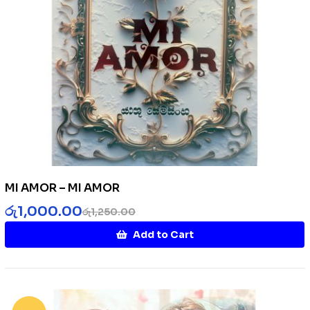
MI AMOR – MI AMOR
රු
1,000.00
රු
1,250.00
Add to Cart