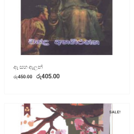
ඈ සහ ඇලන්
රු
405.00
රු
450.00
SALE!