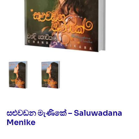
සළුවඩන මැණිකේ – Saluwadana
Menike