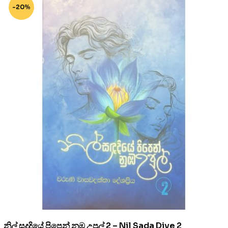
-20%
නිල් සදදියේ පිපෙන් නුඹ උපුල් 2 – Nil Sada Diye 2