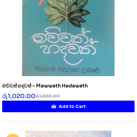
මව්වත් හදවත් – Mawwath Hadawath
රු
1,020.00
රු
1,200.00
Add to Cart