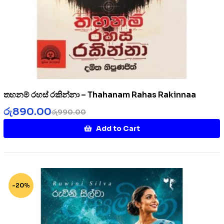
තහනම් රහස් රකින්නා – Thahanam Rahas Rakinnaa
රු
890.00
රු
990.00
Add to Cart
-20%