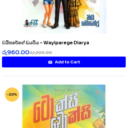
වයිපරේගේ ඩයරිය – Wayiparege Diarya
රු
960.00
රු
1,200.00
Add to Cart
-20%