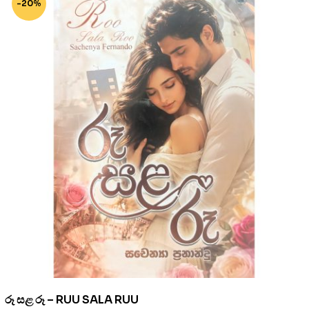
-20%
රූ සළ රූ – RUU SALA RUU