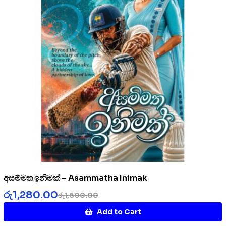
අසම්මත ඉනිමක් – Asammatha Inimak
රු
1,280.00
රු
1,600.00
Add to Cart