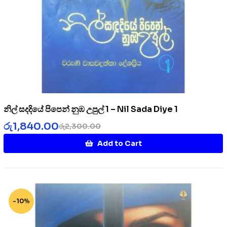
නිල් සදදියේ පිපෙන් නුඹ උපුල් 1 – Nil Sada Diye 1
රු
1,840.00
රු
2,300.00
Add to Cart
-10%