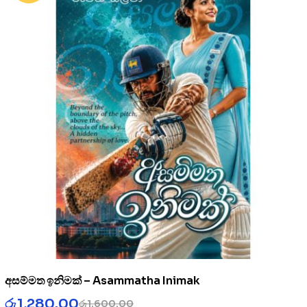
අසම්මත ඉනිමක් – Asammatha Inimak
රු
1,280.00
රු
1,600.00