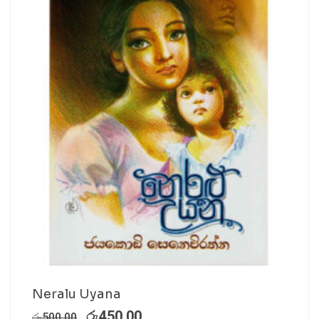
Neralu Uyana
රු
450.00
රු
500.00