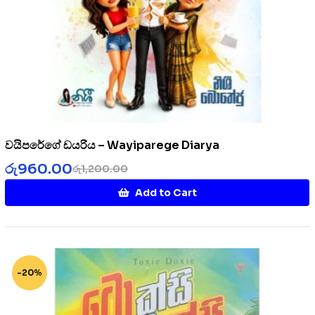
වයිපරේගේ ඩයරිය – Wayiparege Diarya
රු
960.00
රු
1,200.00
Add to Cart
-20%