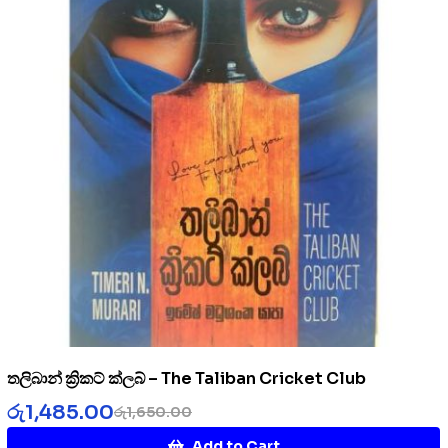
තලිබාන් ක්‍රිකට් ක්ලබ් – The Taliban Cricket Club
රු
1,485.00
රු
1,650.00
Add to Cart