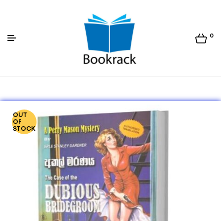
0
Bookrack.lk
OUT
OF
STOCK