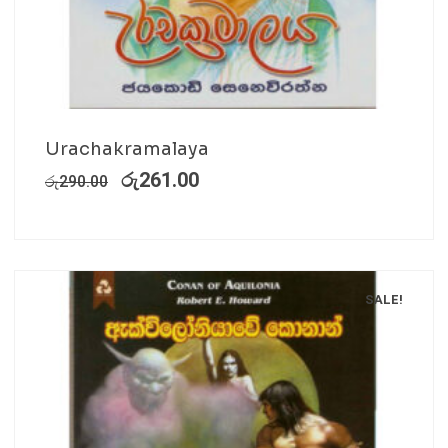
Urachakramalaya
රු
261.00
රු
290.00
SALE!