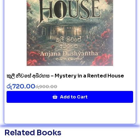
කුලී නිවසේ අබිරහස – Mystery in a Rented House
රු
720.00
රු
900.00
Add to Cart
Related Books