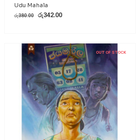
Udu Mahala
රු
342.00
රු
380.00
OUT OF STOCK