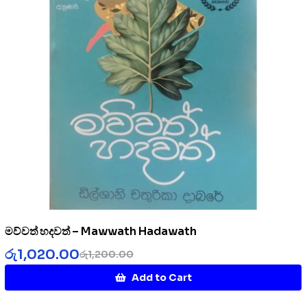
මව්වත් හදවත් – Mawwath Hadawath
රු
1,020.00
රු
1,200.00
Add to Cart