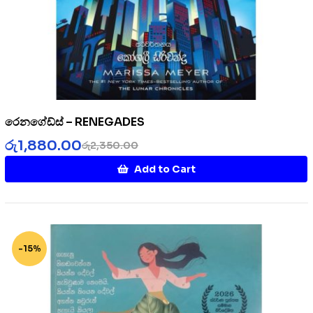
රෙනගේඩ්ස් – RENEGADES
රු
1,880.00
රු
2,350.00
Add to Cart
-15%