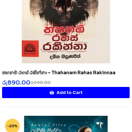
තහනම් රහස් රකින්නා – Thahanam Rahas Rakinnaa
රු
890.00
රු
990.00
Add to Cart
-20%