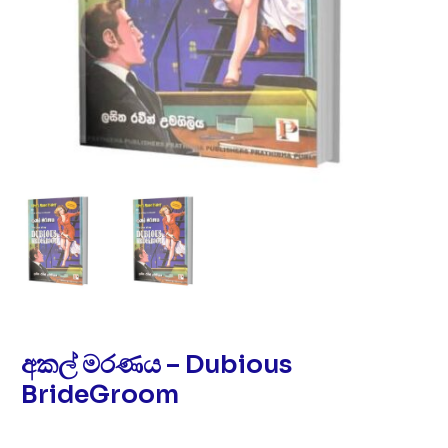
අකල් මරණය – Dubious
BrideGroom