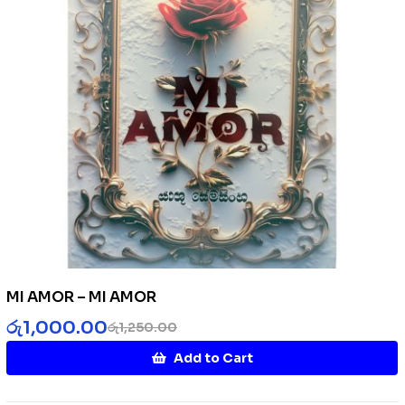
MI AMOR – MI AMOR
රු
1,000.00
රු
1,250.00
Add to Cart