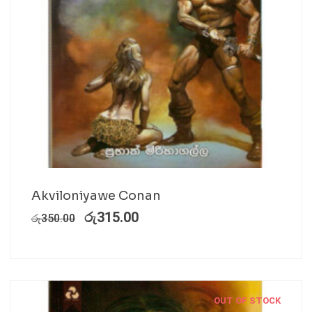
Akviloniyawe Conan
රු
315.00
රු
350.00
OUT OF STOCK