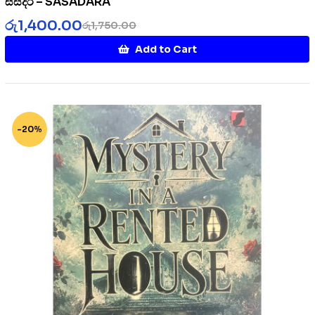
සසදර – SASADARA
රු
1,400.00
රු
1,750.00
Add to Cart
-20%