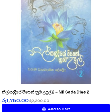
නිල් සදදියේ පිපෙන් නුඹ උපුල් 2 – Nil Sada Diye 2
රු
1,760.00
රු
2,200.00
Add to Cart