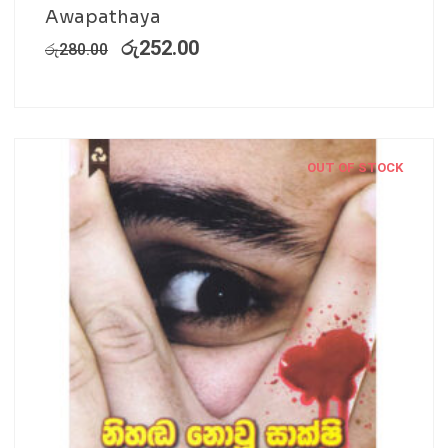
Awapathaya
රු
252.00
රු
280.00
OUT OF STOCK