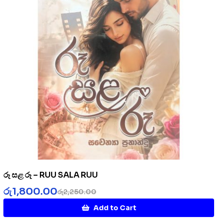
රූ සළ රූ – RUU SALA RUU
රු
1,800.00
රු
2,250.00
Add to Cart