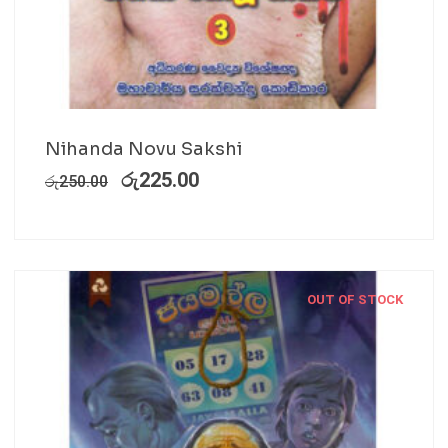
Nihanda Novu Sakshi
රු
225.00
රු
250.00
OUT OF STOCK