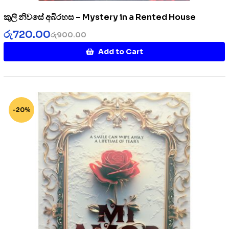
කුලී නිවසේ අබිරහස – Mystery in a Rented House
රු
720.00
රු
900.00
Add to Cart
-20%