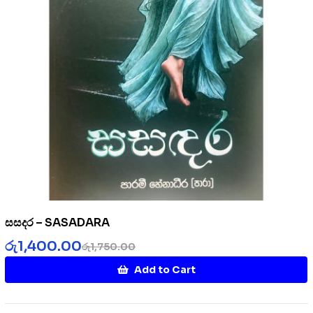
සසදර – SASADARA
රු
1,400.00
රු
1,750.00
Add to Cart