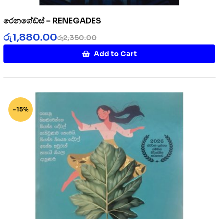
රෙනගේඩ්ස් – RENEGADES
රු
1,880.00
රු
2,350.00
Add to Cart
-15%