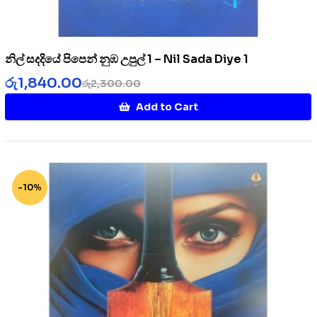
නිල් සදදියේ පිපෙන් නුඹ උපුල් 1 – Nil Sada Diye 1
රු
1,840.00
රු
2,300.00
Add to Cart
-10%