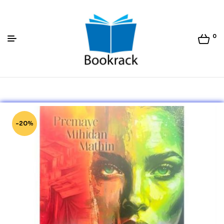
0
Bookrack.lk
-20%