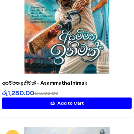
අසම්මත ඉනිමක් – Asammatha Inimak
රු
1,280.00
රු
1,600.00
Add to Cart