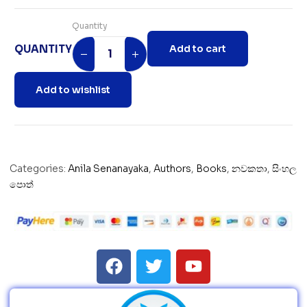
Quantity
QUANTITY
Add to cart
Add to wishlist
Categories:
Anila Senanayaka
,
Authors
,
Books
,
නවකතා
,
සිංහල
පොත්