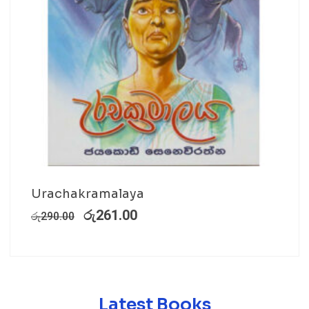
Urachakramalaya
රු
261.00
රු
290.00
Latest Books