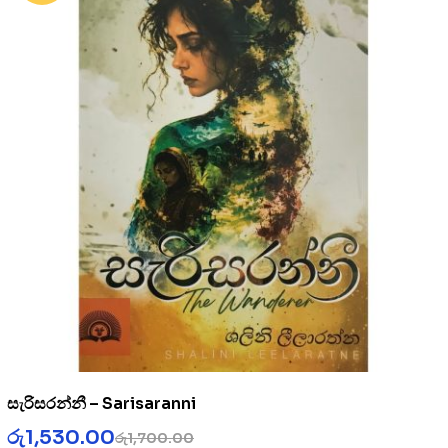
සැරිසරන්නී – Sarisaranni
රු
1,530.00
රු
1,700.00