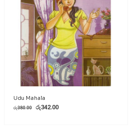
Udu Mahala
රු
342.00
රු
380.00