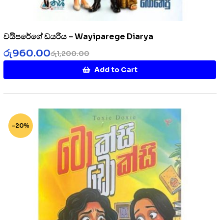
වයිපරේගේ ඩයරිය – Wayiparege Diarya
රු
960.00
රු
1,200.00
Add to Cart
-20%