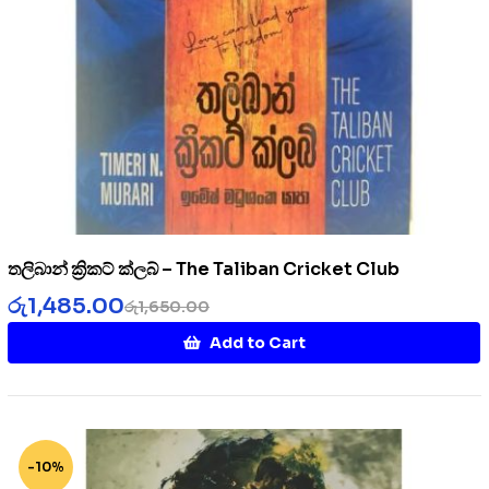
තලිබාන් ක්‍රිකට් ක්ලබ් – The Taliban Cricket Club
රු
1,485.00
රු
1,650.00
Add to Cart
-10%