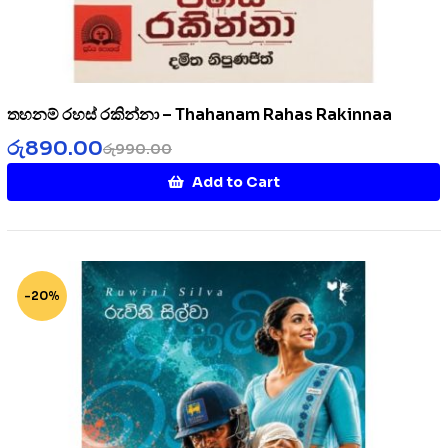
තහනම් රහස් රකින්නා – Thahanam Rahas Rakinnaa
රු
890.00
රු
990.00
Add to Cart
-20%