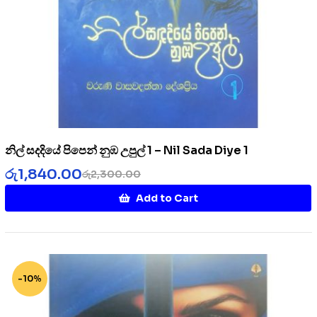
නිල් සදදියේ පිපෙන් නුඹ උපුල් 1 – Nil Sada Diye 1
රු
1,840.00
රු
2,300.00
Add to Cart
-10%