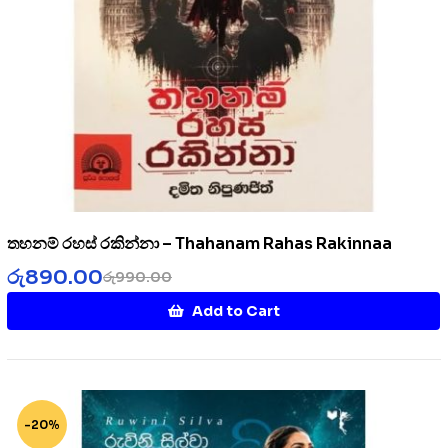
තහනම් රහස් රකින්නා – Thahanam Rahas Rakinnaa
රු
890.00
රු
990.00
Add to Cart
-20%