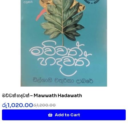
මව්වත් හදවත් – Mawwath Hadawath
රු
1,020.00
රු
1,200.00
Add to Cart