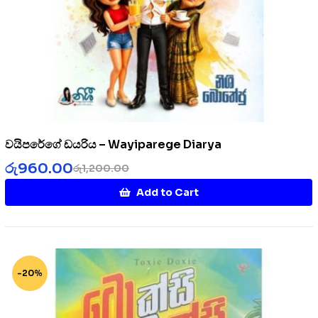
වයිපරේගේ ඩයරිය – Wayiparege Diarya
රු
960.00
රු
1,200.00
Add to Cart
-20%