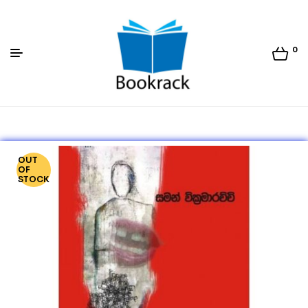
0
Bookrack.lk
OUT
OF
STOCK