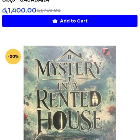
රු
1,400.00
රු
1,750.00
Add to Cart
-20%