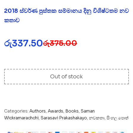
2018 ස්වර්ණ පුස්තක සම්මානය දිනු විශිෂ්ටතම නව
කතාව
රු
337.50
රු
375.00
Out of stock
Categories:
Authors
,
Awards
,
Books
,
Saman
Wickramarachchi
,
Sarasavi Prakashakayo
,
නවකතා
,
සිංහල පොත්