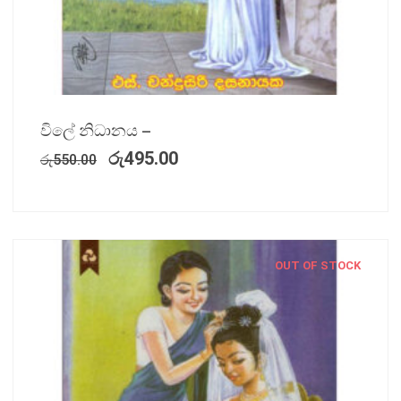
විලේ නිධානය –
රු
495.00
රු
550.00
OUT OF STOCK