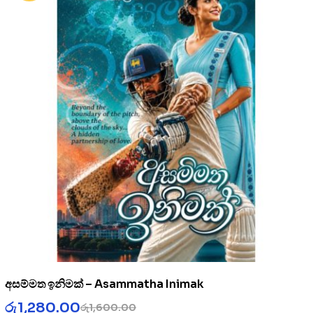
අසම්මත ඉනිමක් – Asammatha Inimak
රු
1,280.00
රු
1,600.00