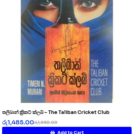
තලිබාන් ක්‍රිකට් ක්ලබ් – The Taliban Cricket Club
රු
1,485.00
රු
1,650.00
Add to Cart