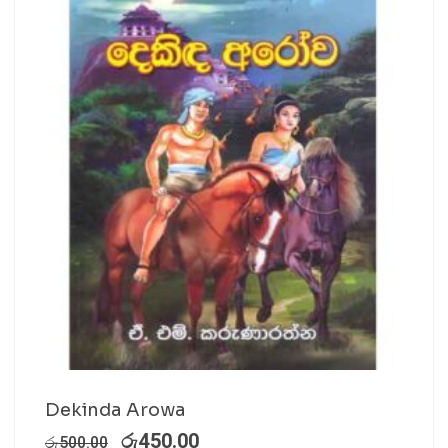
Dekinda Arowa
රු
450.00
රු
500.00