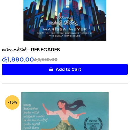
රෙනගේඩ්ස් – RENEGADES
රු
1,880.00
රු
2,350.00
Add to Cart
-15%