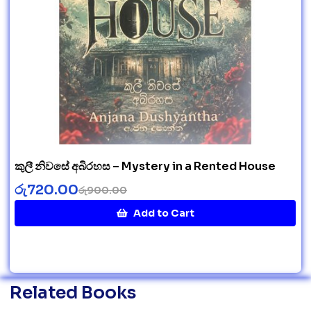
කුලී නිවසේ අබිරහස – Mystery in a Rented House
රු
720.00
රු
900.00
Add to Cart
Related Books