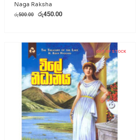
Naga Raksha
රු
450.00
රු
500.00
OUT OF STOCK