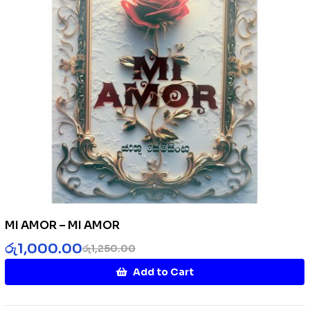
MI AMOR – MI AMOR
රු
1,000.00
රු
1,250.00
Add to Cart