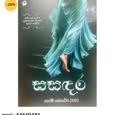
-20%
සසදර – SASADARA