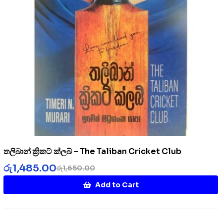
තලිබාන් ක්‍රිකට් ක්ලබ් – The Taliban Cricket Club
රු
1,485.00
රු
1,650.00
Add to Cart