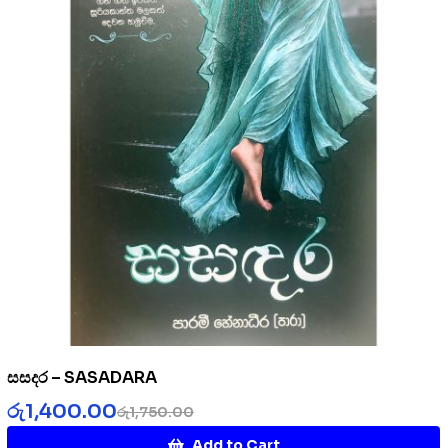
සසදර – SASADARA
රු
1,400.00
රු
1,750.00
Add to Cart