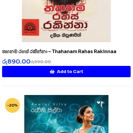
තහනම් රහස් රකින්නා – Thahanam Rahas Rakinnaa
රු
890.00
රු
990.00
Add to Cart
-20%