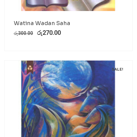
Watina Wadan Saha
රු
270.00
රු
300.00
SALE!