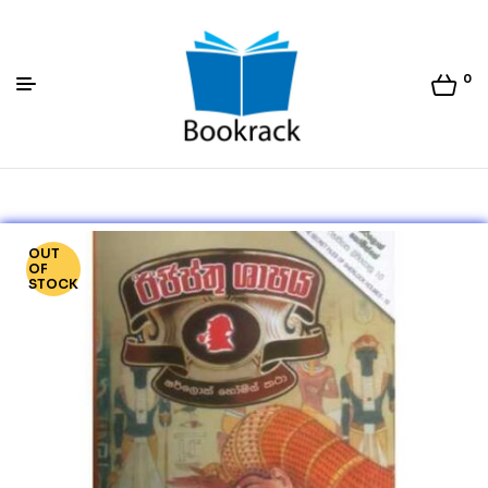
0
Bookrack.lk
OUT
OF
STOCK