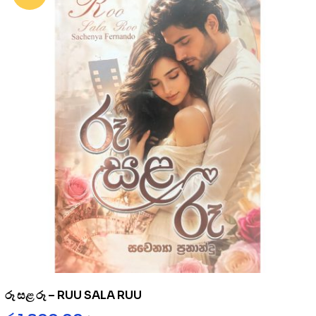
රූ සළ රූ – RUU SALA RUU