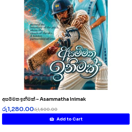
අසම්මත ඉනිමක් – Asammatha Inimak
රු
1,280.00
රු
1,600.00
Add to Cart