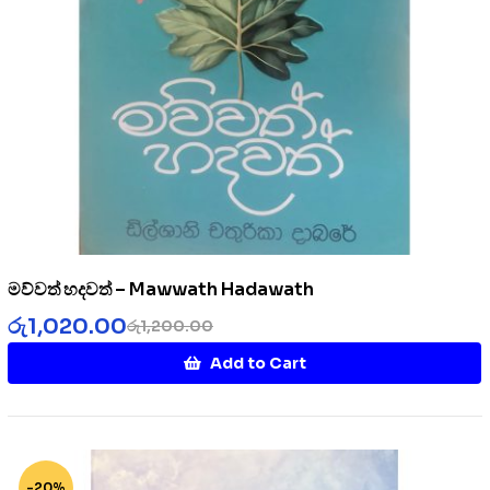
මව්වත් හදවත් – Mawwath Hadawath
රු
1,020.00
රු
1,200.00
Add to Cart
-20%