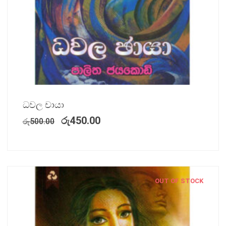
ධවල චායා
රු
450.00
රු
500.00
OUT OF STOCK