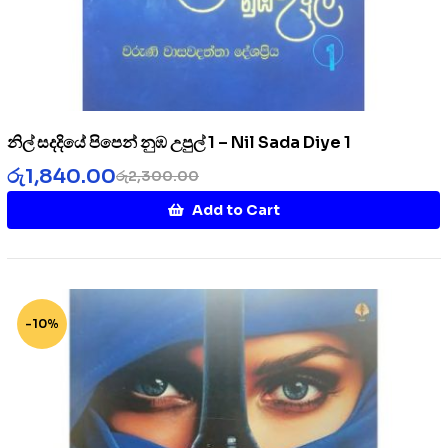
නිල් සදදියේ පිපෙන් නුඹ උපුල් 1 – Nil Sada Diye 1
රු
1,840.00
රු
2,300.00
Add to Cart
-10%