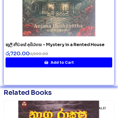
කුලී නිවසේ අබිරහස – Mystery in a Rented House
රු
720.00
රු
900.00
Add to Cart
Related Books
SALE!