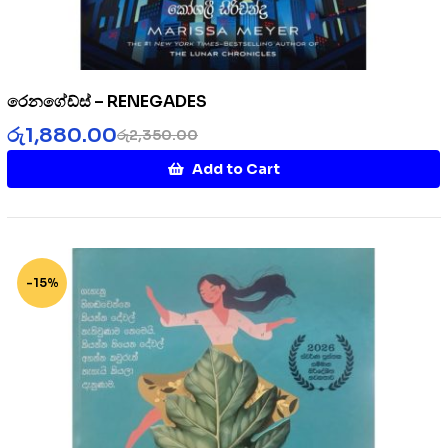
රෙනගේඩ්ස් – RENEGADES
රු
1,880.00
රු
2,350.00
Add to Cart
-15%