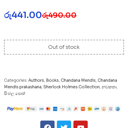
රු
441.00
රු
490.00
Out of stock
Categories:
Authors
,
Books
,
Chandana Mendis
,
Chandana
Mendis prakashana
,
Sherlock Holmes Collection
,
නවකතා
,
සිංහල පොත්