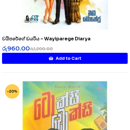
වයිපරේගේ ඩයරිය – Wayiparege Diarya
රු
960.00
රු
1,200.00
Add to Cart
-20%