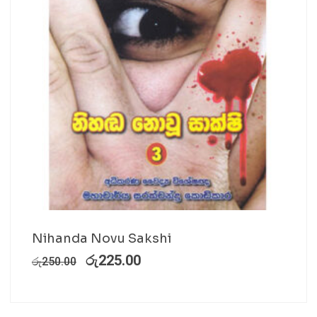
Nihanda Novu Sakshi
රු
225.00
රු
250.00