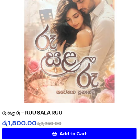
රූ සළ රූ – RUU SALA RUU
රු
1,800.00
රු
2,250.00
Add to Cart