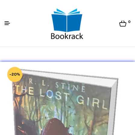
0
Bookrack.lk
-20%