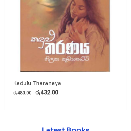
Kadulu Tharanaya
රු
432.00
රු
480.00
Latest Books