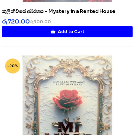
කුලී නිවසේ අබිරහස – Mystery in a Rented House
රු
720.00
රු
900.00
Add to Cart
-20%