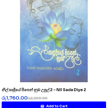
නිල් සදදියේ පිපෙන් නුඹ උපුල් 2 – Nil Sada Diye 2
රු
1,760.00
රු
2,200.00
Add to Cart