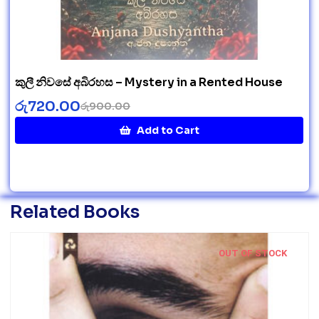
කුලී නිවසේ අබිරහස – Mystery in a Rented House
රු
720.00
රු
900.00
Add to Cart
Related Books
OUT OF STOCK