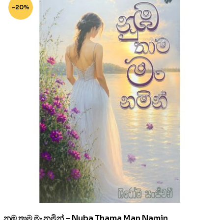
-20%
නුඹ තාම මං නමින් – Nuba Thama Man Namin