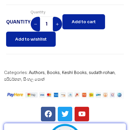
Quantity
QUANTITY
Add to cart
Add to wishlist
Categories:
Authors
,
Books
,
Keshi Books
,
sudath rohan
,
පරිවර්තන
,
සිංහල පොත්