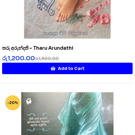
තරු අරුන්දති – Tharu Arundathi
රු
1,200.00
රු
1,500.00
Add to Cart
-20%