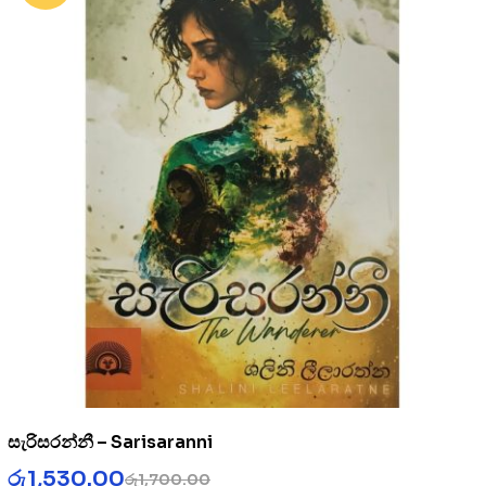
සැරිසරන්නී – Sarisaranni
රු
1,530.00
රු
1,700.00