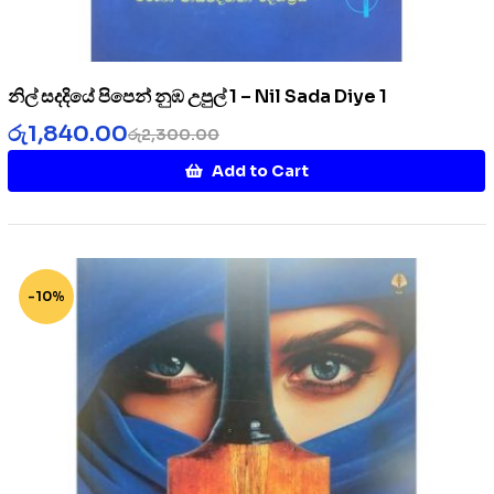
නිල් සදදියේ පිපෙන් නුඹ උපුල් 1 – Nil Sada Diye 1
රු
1,840.00
රු
2,300.00
Add to Cart
-10%