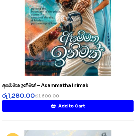
අසම්මත ඉනිමක් – Asammatha Inimak
රු
1,280.00
රු
1,600.00
Add to Cart