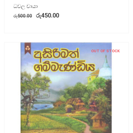
ධවල චායා
රු
450.00
රු
500.00
OUT OF STOCK