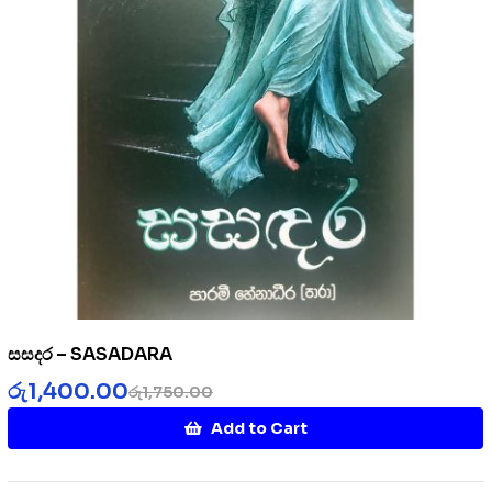
සසදර – SASADARA
රු
1,400.00
රු
1,750.00
Add to Cart