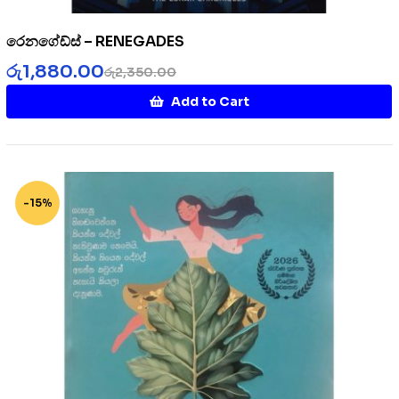
රෙනගේඩ්ස් – RENEGADES
රු
1,880.00
රු
2,350.00
Add to Cart
-15%