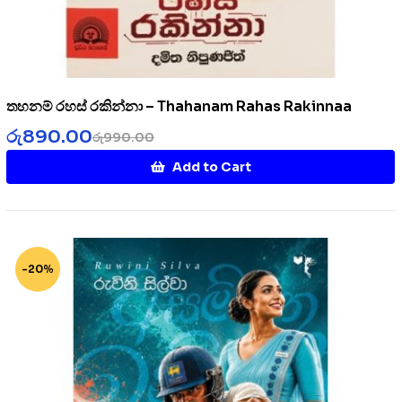
තහනම් රහස් රකින්නා – Thahanam Rahas Rakinnaa
රු
890.00
රු
990.00
Add to Cart
-20%