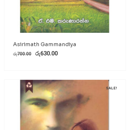
Asirimath Gammandiya
රු
630.00
රු
700.00
SALE!