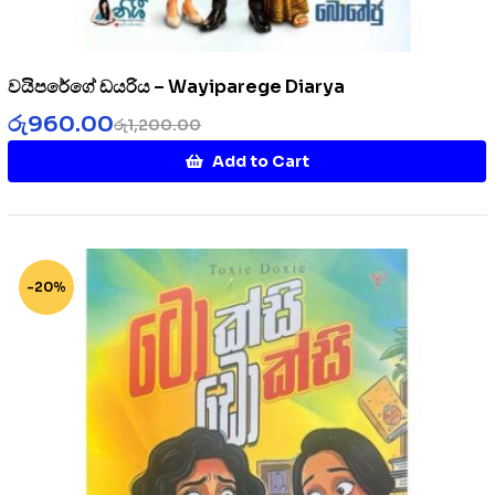
වයිපරේගේ ඩයරිය – Wayiparege Diarya
රු
960.00
රු
1,200.00
Add to Cart
-20%