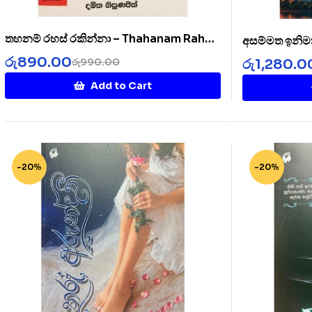
තහනම් රහස් රකින්නා – Thahanam Rahas
අසම්මත ඉනිම
Rakinnaa
රු
890.00
රු
1,280.0
රු
990.00
Add to Cart
-20%
-20%