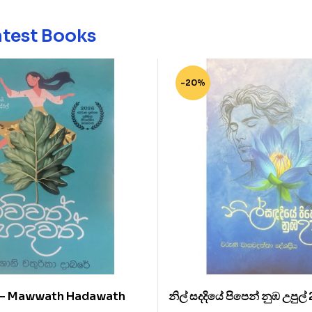
atest Books
-20%
් – Mawwath Hadawath
නිල් සදදියේ පිපෙන් නුඹ උපුල්