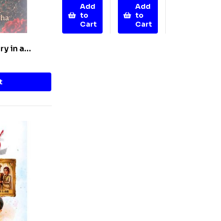
Add
Add
to
to
Cart
Cart
ry in a
t