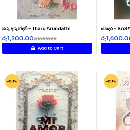
තරු අරුන්දති – Tharu Arundathi
සසදර – SA
රු
1,200.00
රු
1,400.0
රු
1,500.00
Add to Cart
-20%
-20%