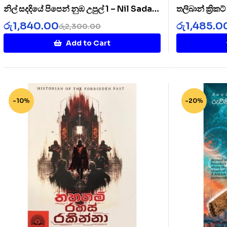
නිල් සදදියේ පිපෙන් නුඹ උපුල් 1 – Nil Sada
තලිබාන් ක්‍රික
Diye 1
Cricket Clu
රු
1,840.00
රු
1,485.0
රු
2,300.00
Add to Cart
-10%
-20%