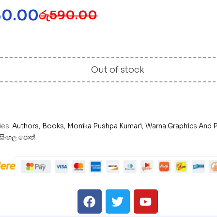
30.00
රු
590.00
Out of stock
ies:
Authors
,
Books
,
Monika Pushpa Kumari
,
Warna Graphics And P
සිංහල පොත්