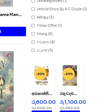
Uncategorized
(1)
Untold Story By A C Doyle
(2)
Thama Man
Wimpy
(3)
X'mas Offer
(1)
t
Young
(8)
නවකතා
(8)
වෙනත්
(9)
-20%
-20%
අබාසාත්ති –
රතු වදමල් –
AbaSatht
Rathu
රු
800.00
රු
1,100.00
hi
Wada
රු
1,000.00
රු
1,380.00
Mal