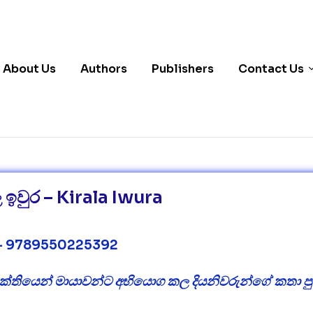
About Us
Authors
Publishers
Contact Us
 ඉවුර – Kirala Iwura
– 9789550225392
ශක්තියෙන් මායාවන්ට අභියොග කල දියනිවරුන්ගේ කතා ප