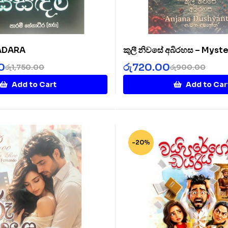
SADARA
කුලී නිවසේ අබිරහස – Myste
Rented House
0
රු
720.00
රු
1,750.00
රු
900.00
Add to Cart
Add to Car
-20%