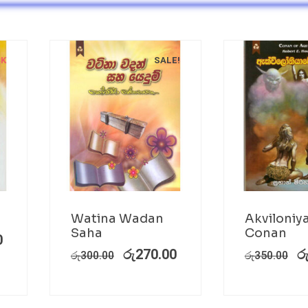
CK
SALE!
Watina Wadan
Akviloniy
Saha
Conan
0
රු
270.00
ර
රු
300.00
රු
350.00