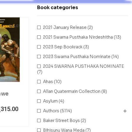
Book categories
SALE!
2021 January Release
(2)
2021 Swarna Pusthaka Nirdeshitha
(13)
2023 Sep Bookrack
(3)
2023 Swarna Pusthaka Nominate
(14)
2024 SWARNA PUSTHAKA NOMINATE
(7)
Ahas
(10)
Allan Quatermain Collection
(8)
awe
Asylum
(4)
ු
315.00
Authors
(5114)
Baker Street Boys
(2)
Bihisunu Wana Meda
(7)