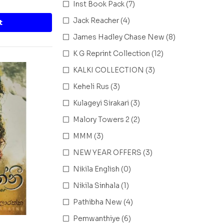
Inst Book Pack
(7)
Jack Reacher
(4)
t
James Hadley Chase New
(8)
K G Reprint Collection
(12)
KALKI COLLECTION
(3)
Keheli Rus
(3)
Kulageyi Sirakari
(3)
Malory Towers 2
(2)
MMM
(3)
NEW YEAR OFFERS
(3)
Nikila English
(0)
Nikila Sinhala
(1)
Pathibha New
(4)
Pemwanthiye
(6)