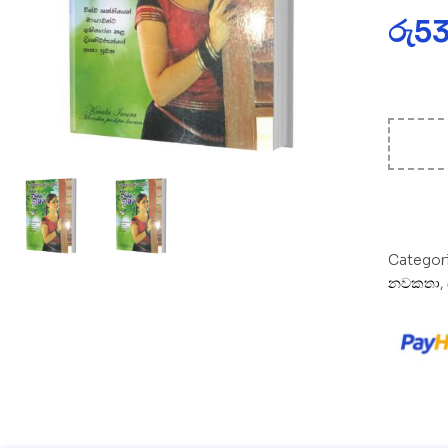
රු
5
Categor
නවකතා
,