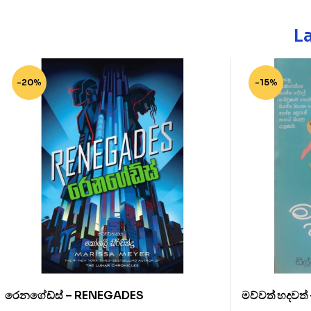
L
-20%
-15%
රෙනගේඩ්ස් – RENEGADES
මව්වත් හදවත