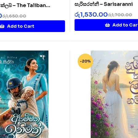
සැරිසරන්නී – Sarisaranni
ට් ක්ලබ් – The Taliban
b
රු
1,530.00
රු
1,700.00
0
රු
1,650.00
Add to Car
Add to Cart
-20%