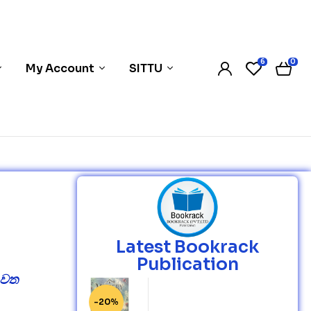
6
0
My Account
SITTU
Latest Bookrack
Publication
ුවත
-20%