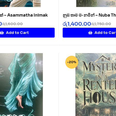
ක් – Asammatha Inimak
නුඹ තාම මං නමින් – Nuba 
Namin
0
රු
1,400.00
රු
1,600.00
රු
1,750.00
Add to Cart
Add to Car
-20%