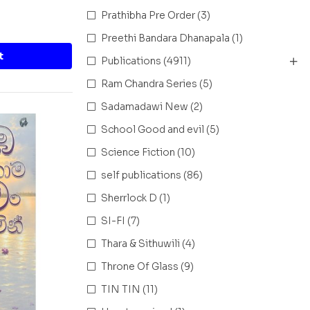
Prathibha Pre Order
(3)
Preethi Bandara Dhanapala
(1)
t
Publications
(4911)
Ram Chandra Series
(5)
Sadamadawi New
(2)
School Good and evil
(5)
Science Fiction
(10)
self publications
(86)
Sherrlock D
(1)
SI-FI
(7)
Thara & Sithuwili
(4)
Throne Of Glass
(9)
TIN TIN
(11)