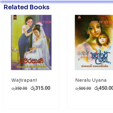
Related Books
OUT OF STOCK
OUT OF STO
Wajirapani
Neralu Uyana
රු
315.00
රු
450.0
රු
350.00
රු
500.00