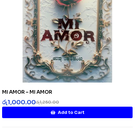
MI AMOR – MI AMOR
රු
1,000.00
රු
1,250.00
Add to Cart