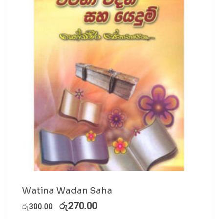
Watina Wadan Saha
රු
270.00
රු
300.00