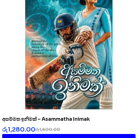
අසම්මත ඉනිමක් – Asammatha Inimak
රු
1,280.00
රු
1,600.00