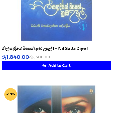
නිල් සදදියේ පිපෙන් නුඹ උපුල් 1 – Nil Sada Diye 1
රු
1,840.00
රු
2,300.00
Add to Cart
-10%