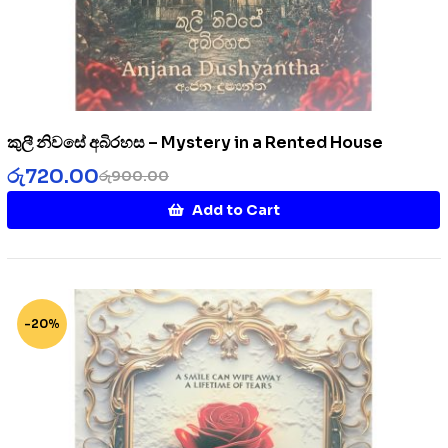
කුලී නිවසේ අබිරහස – Mystery in a Rented House
රු
720.00
රු
900.00
Add to Cart
-20%