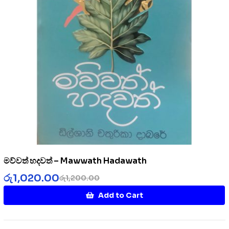
මව්වත් හදවත් – Mawwath Hadawath
රු
1,020.00
රු
1,200.00
Add to Cart