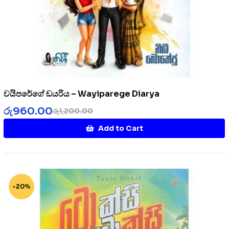
වයිපරේගේ ඩයරිය – Wayiparege Diarya
රු
960.00
රු
1,200.00
Add to Cart
-20%