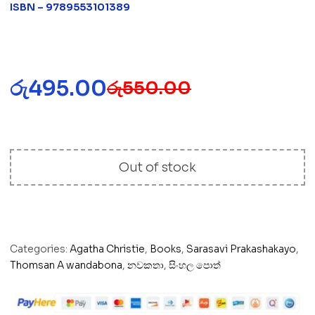
ISBN – 9789553101389
රු
495.00
රු
550.00
Out of stock
Categories:
Agatha Christie
,
Books
,
Sarasavi Prakashakayo
,
Thomsan A wandabona
,
නවකතා
,
සිංහල පොත්