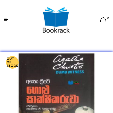
0
Bookrack.lk
OUT
OF
STOCK