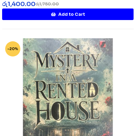
රු
1,400.00
රු
1,750.00
Add to Cart
-20%