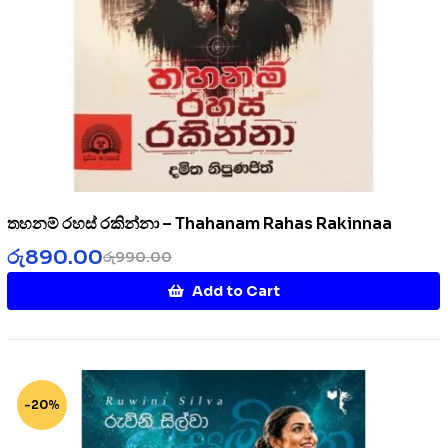
තහනම් රහස් රකින්නා – Thahanam Rahas Rakinnaa
රු
890.00
රු
990.00
Add to Cart
-20%