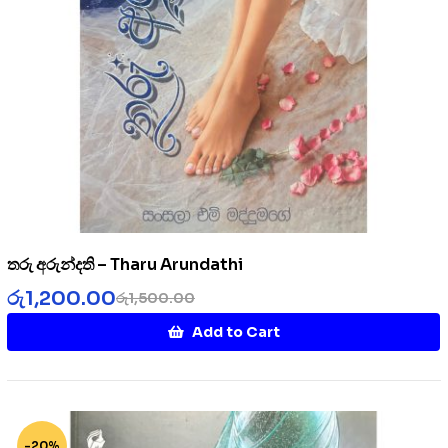
තරු අරුන්දති – Tharu Arundathi
රු
1,200.00
රු
1,500.00
Add to Cart
-20%