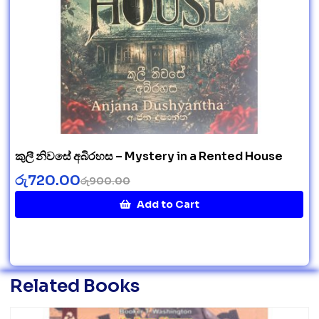
කුලී නිවසේ අබිරහස – Mystery in a Rented House
රු
720.00
රු
900.00
Add to Cart
Related Books