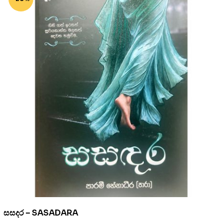
සසදර – SASADARA