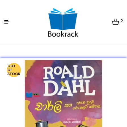
0
Bookrack.lk
OUT
OF
STOCK