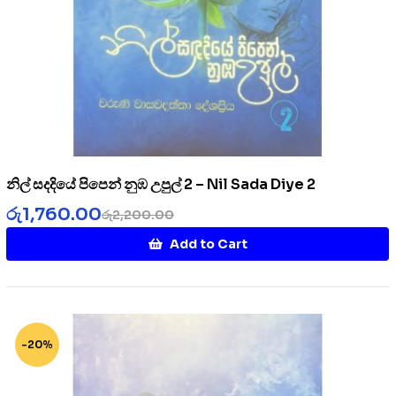
නිල් සදදියේ පිපෙන් නුඹ උපුල් 2 – Nil Sada Diye 2
රු
1,760.00
රු
2,200.00
Add to Cart
-20%