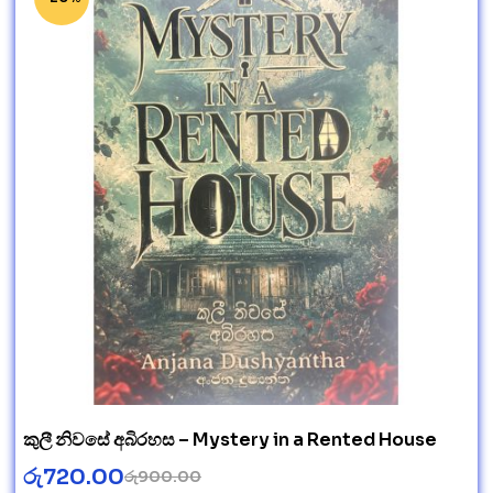
කුලී නිවසේ අබිරහස – Mystery in a Rented House
රු
720.00
රු
900.00