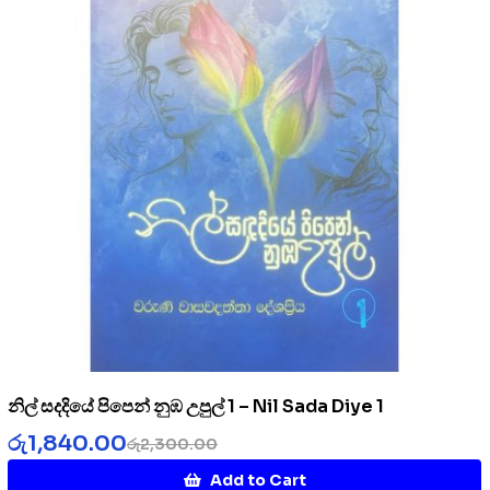
නිල් සදදියේ පිපෙන් නුඹ උපුල් 1 – Nil Sada Diye 1
රු
1,840.00
රු
2,300.00
Add to Cart