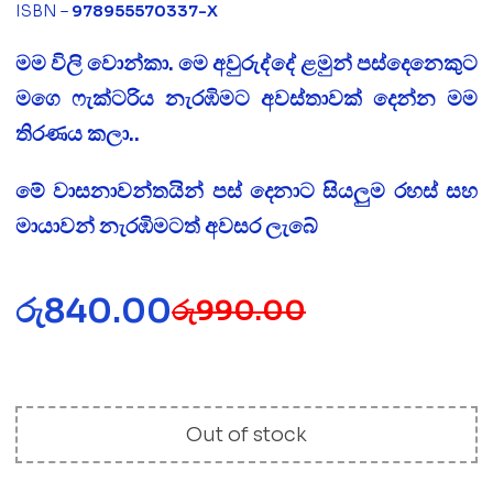
ISBN –
978955570337-X
මම විලි වොන්කා. මෙ අවුරුද්දේ ළමුන් පස්දෙනෙකුට
මගෙ ෆැක්ටරිය නැරඹිමට අවස්තාවක් දෙන්න මම
තිරණය කලා..
මේ වාසනාවන්තයින් පස් දෙනාට සියලුම රහස් සහ
මායාවන් නැරඹිමටත් අවසර ලැබේ
රු
840.00
රු
990.00
Out of stock