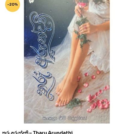
-20%
තරු අරුන්දති – Tharu Arundathi