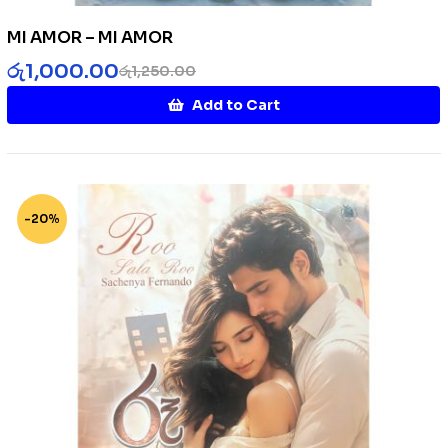
MI AMOR – MI AMOR
රු
1,000.00
රු
1,250.00
Add to Cart
-20%