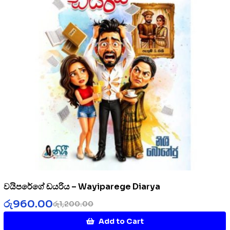
වයිපරේගේ ඩයරිය – Wayiparege Diarya
රු
960.00
රු
1,200.00
Add to Cart