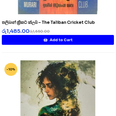
තලිබාන් ක්‍රිකට් ක්ලබ් – The Taliban Cricket Club
රු
1,485.00
රු
1,650.00
Add to Cart
-10%