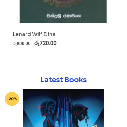
Lenard Wilf Dina
රු
720.00
රු
800.00
Latest Books
-20%