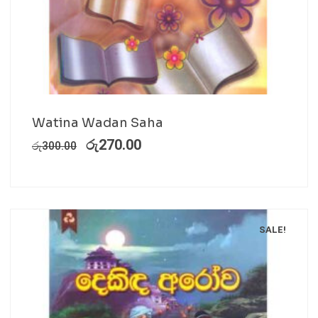
Watina Wadan Saha
රු
270.00
රු
300.00
SALE!