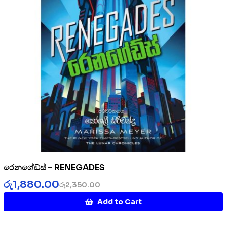
රෙනගේඩ්ස් – RENEGADES
රු
1,880.00
රු
2,350.00
Add to Cart