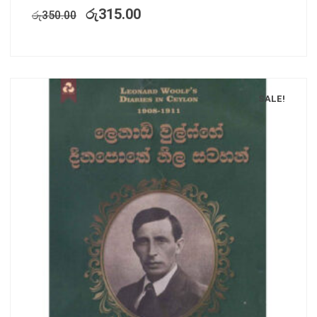
රු
315.00
රු
350.00
SALE!