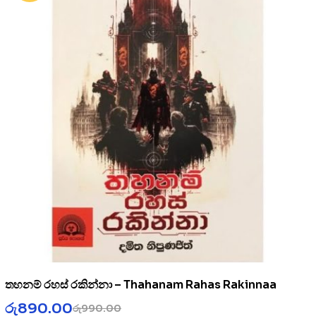
තහනම් රහස් රකින්නා – Thahanam Rahas Rakinnaa
රු
890.00
රු
990.00