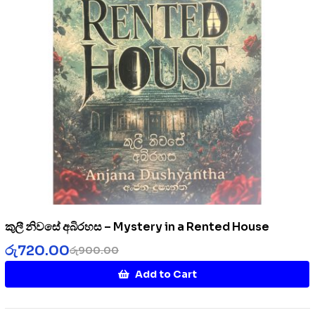
කුලී නිවසේ අබිරහස – Mystery in a Rented House
රු
720.00
රු
900.00
Add to Cart