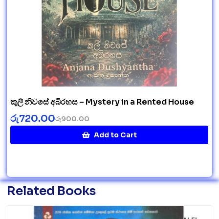
කුලී නිවසේ අබිරහස – Mystery in a Rented House
රු
720.00
රු
900.00
Add to Cart
Related Books