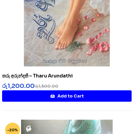
තරු අරුන්දති – Tharu Arundathi
රු
1,200.00
රු
1,500.00
Add to Cart
-20%