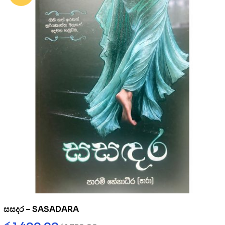
සසදර – SASADARA