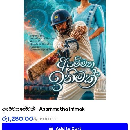
අසම්මත ඉනිමක් – Asammatha Inimak
රු
1,280.00
රු
1,600.00
Add to Cart