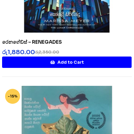
රෙනගේඩ්ස් – RENEGADES
රු
1,880.00
රු
2,350.00
Add to Cart
-15%