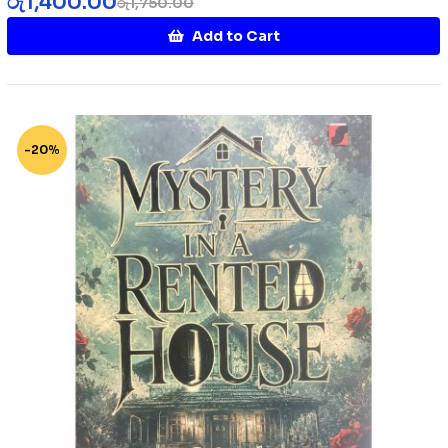
රු
1,400.00
රු
1,750.00
Add to Cart
-20%