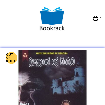
0
Bookrack.lk
OUT
OF
STOCK