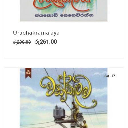
Urachakramalaya
රු
261.00
රු
290.00
SALE!