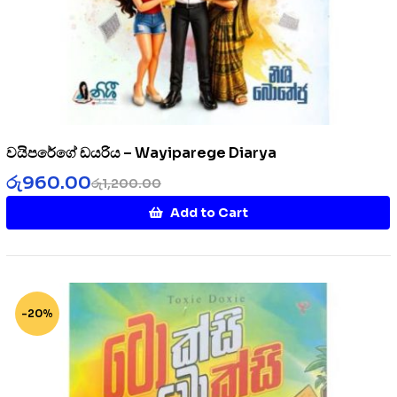
වයිපරේගේ ඩයරිය – Wayiparege Diarya
රු
960.00
රු
1,200.00
Add to Cart
-20%