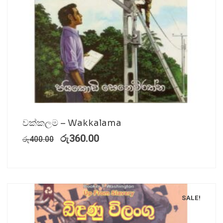
වක්කලම – Wakkalama
රු
360.00
රු
400.00
SALE!