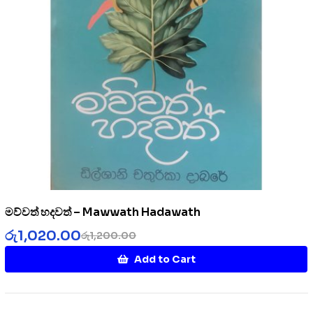
මව්වත් හදවත් – Mawwath Hadawath
රු
1,020.00
රු
1,200.00
Add to Cart