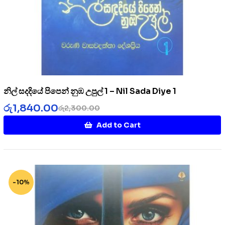
නිල් සදදියේ පිපෙන් නුඹ උපුල් 1 – Nil Sada Diye 1
රු
1,840.00
රු
2,300.00
Add to Cart
-10%