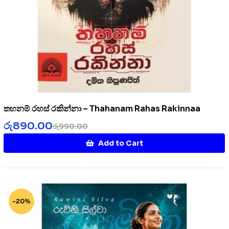
තහනම් රහස් රකින්නා – Thahanam Rahas Rakinnaa
රු
890.00
රු
990.00
Add to Cart
-20%