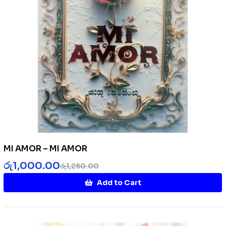
MI AMOR – MI AMOR
රු
1,000.00
රු
1,250.00
Add to Cart