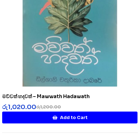
මව්වත් හදවත් – Mawwath Hadawath
රු
1,020.00
රු
1,200.00
Add to Cart