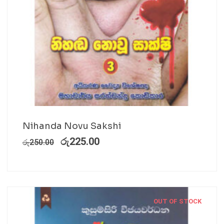
Nihanda Novu Sakshi
රු
225.00
රු
250.00
OUT OF STOCK