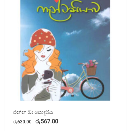
එන්න මා සොදුරිය
රු
567.00
රු
630.00