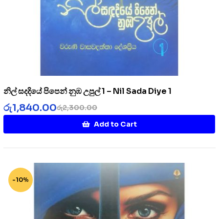
නිල් සදදියේ පිපෙන් නුඹ උපුල් 1 – Nil Sada Diye 1
රු
1,840.00
රු
2,300.00
Add to Cart
-10%