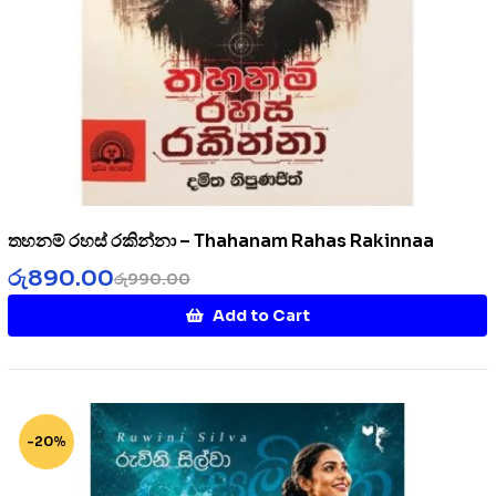
තහනම් රහස් රකින්නා – Thahanam Rahas Rakinnaa
රු
890.00
රු
990.00
Add to Cart
-20%