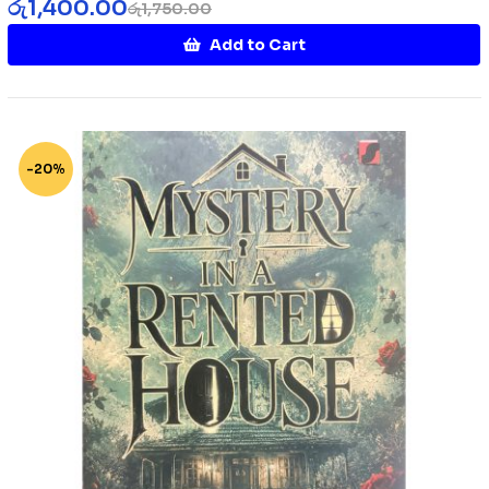
රු
1,400.00
රු
1,750.00
Add to Cart
-20%