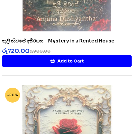
කුලී නිවසේ අබිරහස – Mystery in a Rented House
රු
720.00
රු
900.00
Add to Cart
-20%