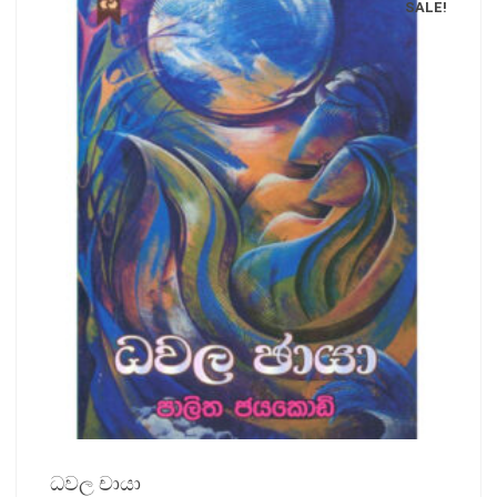
SALE!
ධවල චායා