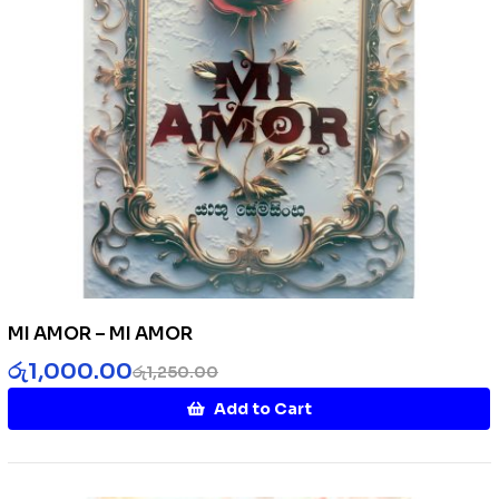
MI AMOR – MI AMOR
රු
1,000.00
රු
1,250.00
Add to Cart