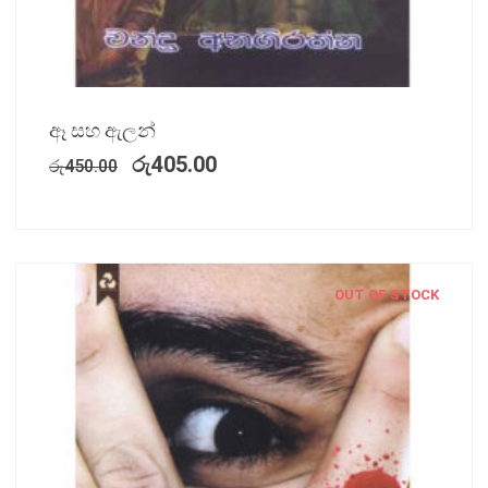
ඈ සහ ඇලන්
රු
405.00
රු
450.00
OUT OF STOCK