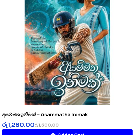
අසම්මත ඉනිමක් – Asammatha Inimak
රු
1,280.00
රු
1,600.00