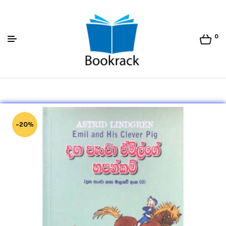
0
Bookrack.lk
-20%