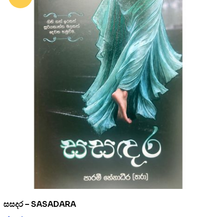
සසදර – SASADARA