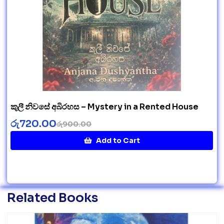
කුලී නිවසේ අබිරහස – Mystery in a Rented House
රු
720.00
රු
900.00
Add to Cart
Related Books