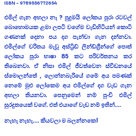
ISBN – 9789556772654
එමිල් ගැන අහලා නෑ ? පුදුමයි ලෝකය පුරා රටවල්
බොහොමයක ළමා ලපටි වගේම වැඩිහිටියන් කොටි
ගණනක් දෙනා පය දග පැන්චා ගැන දන්නවා.
එමිල්ගේ චරිතය මැවූ අස්ට්‍රිඩ් ලින්ඩ්ග්‍රීන්ගේ පොත්
ලෝකය පුරා භාෂා 85 කට පරිවර්තනය කර
තිබෙනවා. ඒ නිසා එමිල් ජීවත්වෙන ස්වීඩනයේ
ස්මොලන්තේ , ලොන්නබැරියේ ගමේ අය පමණක්
නෙමේ මුළු ලෝකෙම අය එමිල්ගේ දග වැඩ ගැන
අහලා තියනවා. පෙනුමෙන් නම් පුංචි එමිල්
සුරදුතයෙක් වගේ. එත් එයාගේ වැඩ නම් ඉතින්….
නැහැ නැහැ…. කියවලා ම බලන්නකෝ