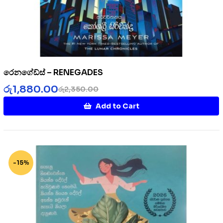
රෙනගේඩ්ස් – RENEGADES
රු
1,880.00
රු
2,350.00
Add to Cart
-15%