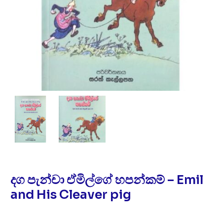
දග පැන්චා ඒමිල්ගේ හපන්කම් – Emil
and His Cleaver pig