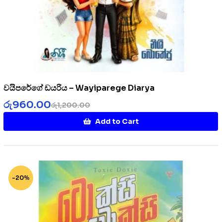
වයිපරේගේ ඩයරිය – Wayiparege Diarya
රු
960.00
රු
1,200.00
Add to Cart
-20%