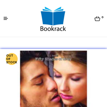
0
Bookrack.lk
OUT
OF
STOCK