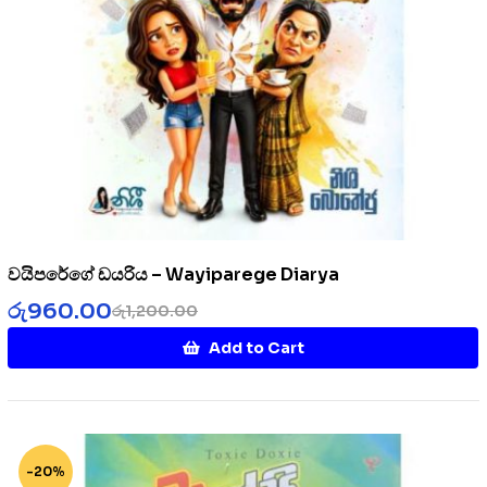
වයිපරේගේ ඩයරිය – Wayiparege Diarya
රු
960.00
රු
1,200.00
Add to Cart
-20%