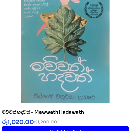
මව්වත් හදවත් – Mawwath Hadawath
රු
1,020.00
රු
1,200.00