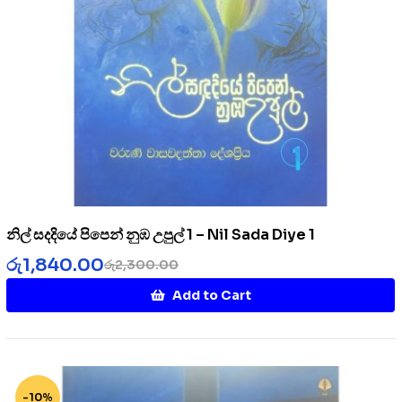
නිල් සදදියේ පිපෙන් නුඹ උපුල් 1 – Nil Sada Diye 1
රු
1,840.00
රු
2,300.00
Add to Cart
-10%