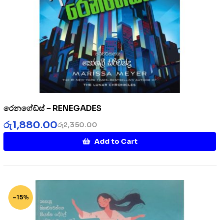
රෙනගේඩ්ස් – RENEGADES
රු
1,880.00
රු
2,350.00
Add to Cart
-15%