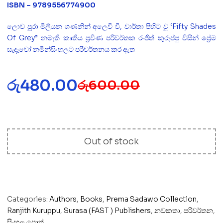
ISBN – 9789556774900
ලොව පුරා මිලියන ගණනින් අලෙවි වී, වාර්තා පිහිට වූ ‘Fifty Shades
Of Grey” නමැති කෘතිය ප්‍රවීණ පරිවර්තක රංජිත් කුරුප්පු විසින් ප්‍රේම
සැදෑවෝ නමින්සිංහලට පරිවර්තනය කර ඇත
රු
480.00
රු
600.00
Out of stock
Categories:
Authors
,
Books
,
Prema Sadawo Collection
,
Ranjith Kuruppu
,
Surasa (FAST ) Publishers
,
නවකතා
,
පරිවර්තන
,
සිංහල පොත්