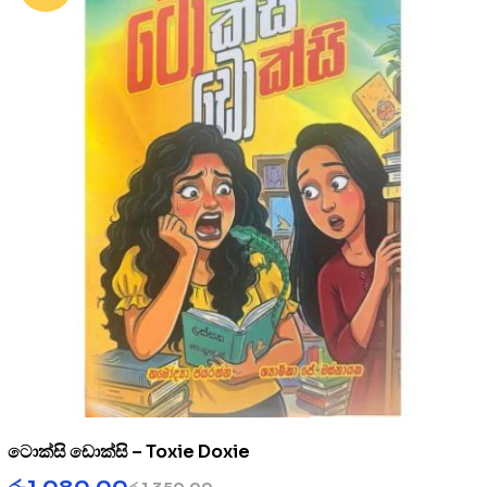
ටොක්සි ඩොක්සි – Toxie Doxie