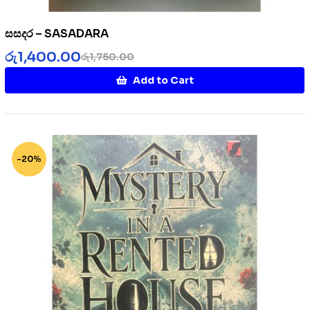
සසදර – SASADARA
රු
1,400.00
රු
1,750.00
Add to Cart
-20%