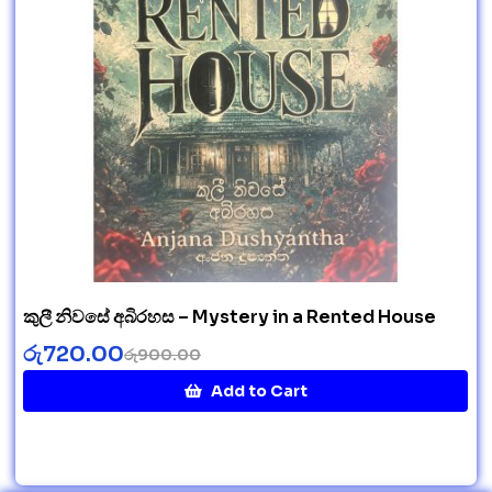
කුලී නිවසේ අබිරහස – Mystery in a Rented House
රු
720.00
රු
900.00
Add to Cart