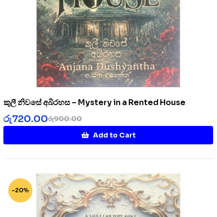
කුලී නිවසේ අබිරහස – Mystery in a Rented House
රු
720.00
රු
900.00
Add to Cart
-20%