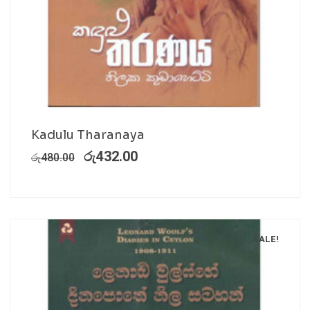
Kadulu Tharanaya
රු
432.00
රු
480.00
SALE!