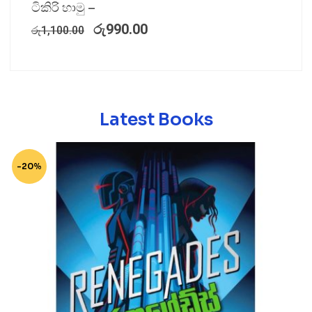
ටිකිරි හාමු –
රු
990.00
රු
1,100.00
Latest Books
-20%