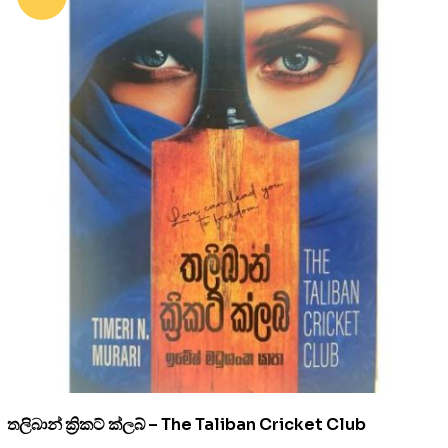
තලිබාන් ක්‍රිකට් ක්ලබ් – The Taliban Cricket Club