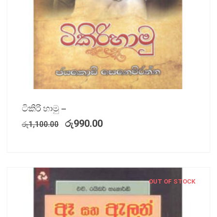
ටිකිරි හාමු –
රු
990.00
රු
1,100.00
OUT OF STOCK