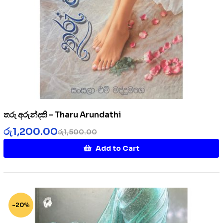
තරු අරුන්දති – Tharu Arundathi
රු
1,200.00
රු
1,500.00
Add to Cart
-20%