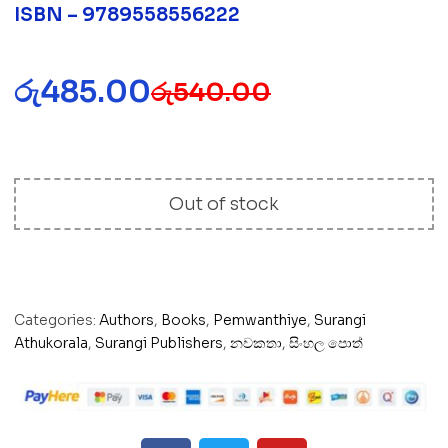
ISBN – 9789558556222
රු
485.00
රු
540.00
Out of stock
Categories:
Authors
,
Books
,
Pemwanthiye
,
Surangi
Athukorala
,
Surangi Publishers
,
නවකතා
,
සිංහල පොත්