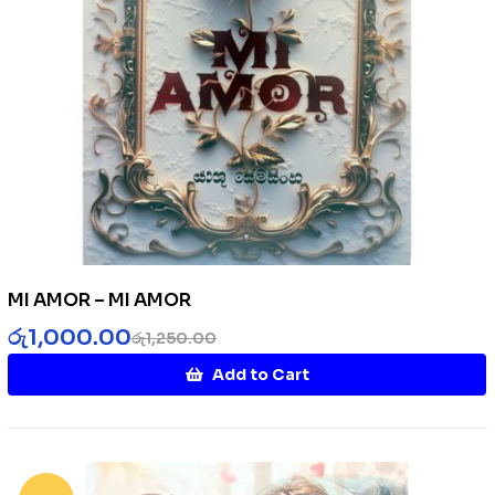
MI AMOR – MI AMOR
රු
1,000.00
රු
1,250.00
Add to Cart