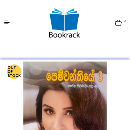
0
Bookrack.lk
OUT
OF
STOCK