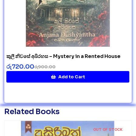
කුලී නිවසේ අබිරහස – Mystery in a Rented House
රු
720.00
රු
900.00
Add to Cart
Related Books
OUT OF STOCK