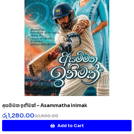
අසම්මත ඉනිමක් – Asammatha Inimak
රු
1,280.00
රු
1,600.00
Add to Cart