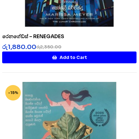
රෙනගේඩ්ස් – RENEGADES
රු
1,880.00
රු
2,350.00
Add to Cart
-15%