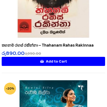
තහනම් රහස් රකින්නා – Thahanam Rahas Rakinnaa
රු
890.00
රු
990.00
Add to Cart
-20%