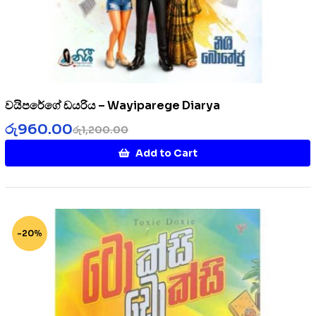
වයිපරේගේ ඩයරිය – Wayiparege Diarya
රු
960.00
රු
1,200.00
Add to Cart
-20%