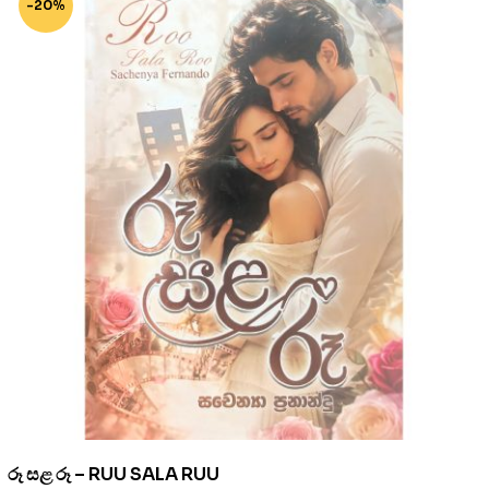
-20%
රූ සළ රූ – RUU SALA RUU