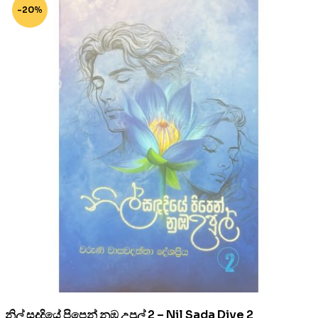
-20%
නිල් සදදියේ පිපෙන් නුඹ උපුල් 2 – Nil Sada Diye 2