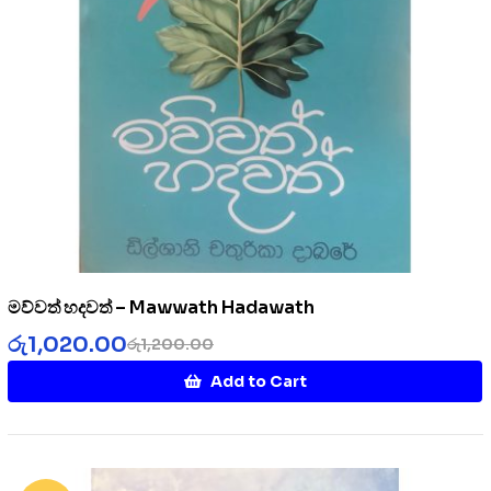
මව්වත් හදවත් – Mawwath Hadawath
රු
1,020.00
රු
1,200.00
Add to Cart