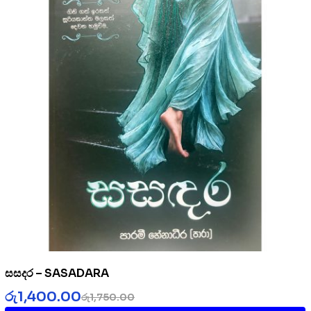
සසදර – SASADARA
රු
1,400.00
රු
1,750.00