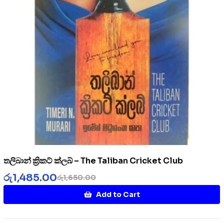
තලිබාන් ක්‍රිකට් ක්ලබ් – The Taliban Cricket Club
රු
1,485.00
රු
1,650.00
Add to Cart