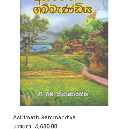
Asirimath Gammandiya
රු
630.00
රු
700.00