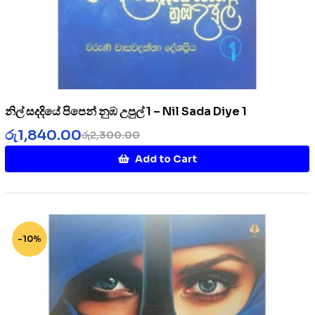
නිල් සදදියේ පිපෙන් නුඹ උපුල් 1 – Nil Sada Diye 1
රු
1,840.00
රු
2,300.00
Add to Cart
-10%