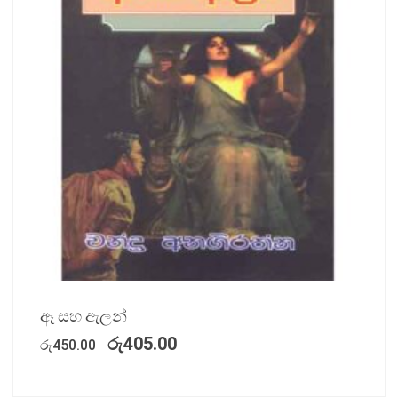
ඈ සහ ඇලන්
රු
405.00
රු
450.00