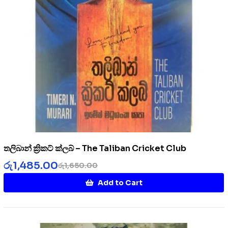
තලිබාන් ක්‍රිකට් ක්ලබ් – The Taliban Cricket Club
රු
1,485.00
රු
1,650.00
Add to Cart