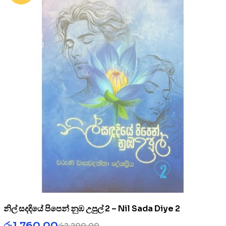
නිල් සදදියේ පිපෙන් නුඹ උපුල් 2 – Nil Sada Diye 2
රු
1,760.00
රු
2,200.00