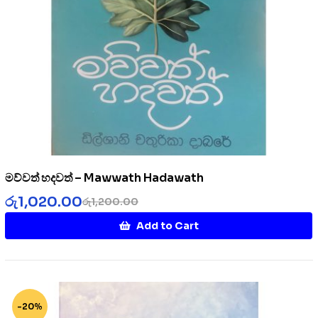
මව්වත් හදවත් – Mawwath Hadawath
රු
1,020.00
රු
1,200.00
Add to Cart
-20%