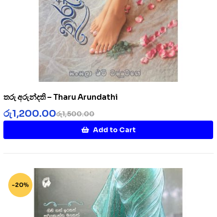
තරු අරුන්දති – Tharu Arundathi
රු
1,200.00
රු
1,500.00
Add to Cart
-20%