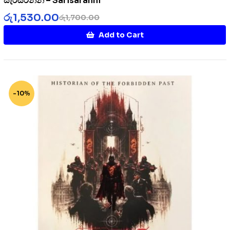
සැරිසරන්නී – Sarisaranni
රු
1,530.00
රු
1,700.00
Add to Cart
-10%