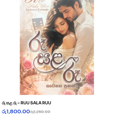
රූ සළ රූ – RUU SALA RUU
රු
1,800.00
රු
2,250.00