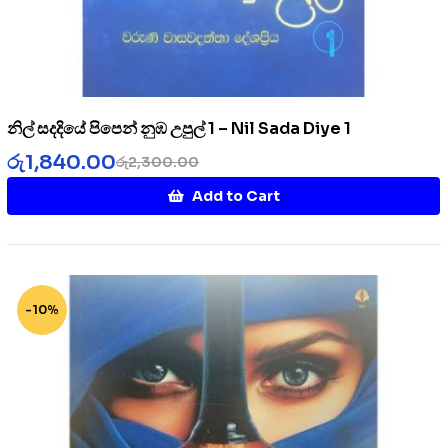
නිල් සදදියේ පිපෙන් නුඹ උපුල් 1 – Nil Sada Diye 1
රු
1,840.00
රු
2,300.00
Add to Cart
-10%