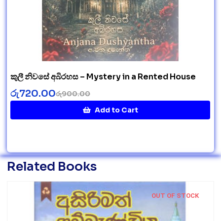
කුලී නිවසේ අබිරහස – Mystery in a Rented House
රු
720.00
රු
900.00
Add to Cart
Related Books
OUT OF STOCK