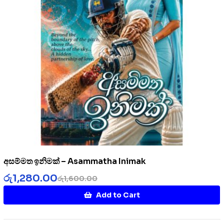
අසම්මත ඉනිමක් – Asammatha Inimak
රු
1,280.00
රු
1,600.00
Add to Cart