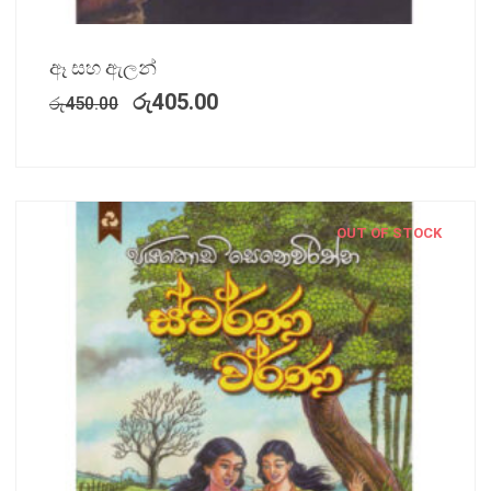
ඈ සහ ඇලන්
රු
405.00
රු
450.00
OUT OF STOCK