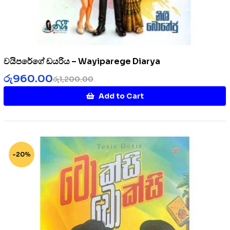
වයිපරේගේ ඩයරිය – Wayiparege Diarya
රු
960.00
රු
1,200.00
Add to Cart
-20%