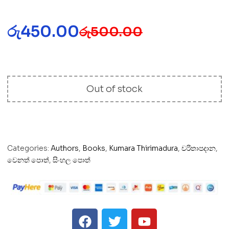
රු
450.00
රු
500.00
Out of stock
Categories:
Authors
,
Books
,
Kumara Thirimadura
,
චරිතාපදාන
,
වෙනත් පොත්
,
සිංහල පොත්