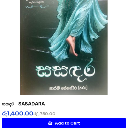
සසදර – SASADARA
රු
1,400.00
රු
1,750.00
Add to Cart