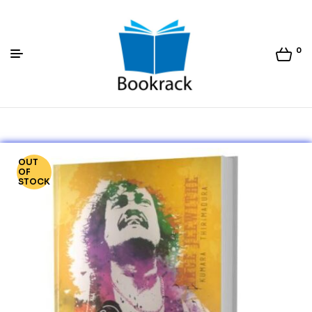
0
Bookrack.lk
OUT
OF
STOCK