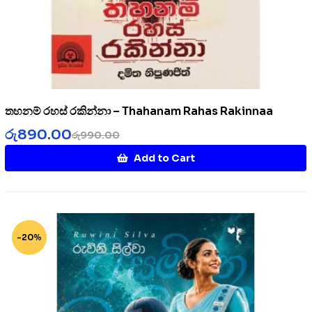
තහනම් රහස් රකින්නා – Thahanam Rahas Rakinnaa
රු
890.00
රු
990.00
Add to Cart
-20%