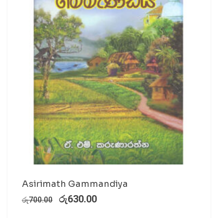
Asirimath Gammandiya
රු
630.00
රු
700.00