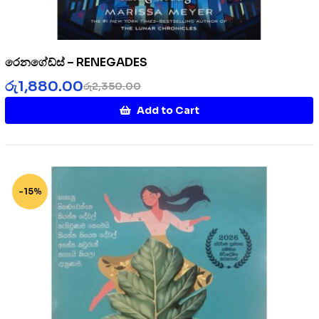
රෙනගේඩ්ස් – RENEGADES
රු
1,880.00
රු
2,350.00
Add to Cart
-15%