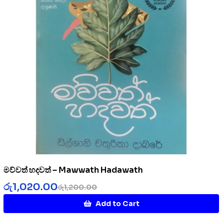
මව්වත් හදවත් – Mawwath Hadawath
රු
1,020.00
රු
1,200.00
Add to Cart