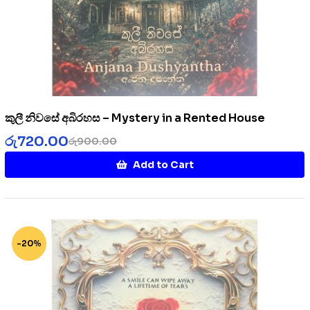
කුලී නිවසේ අබිරහස – Mystery in a Rented House
රු
720.00
රු
900.00
Add to Cart
-20%