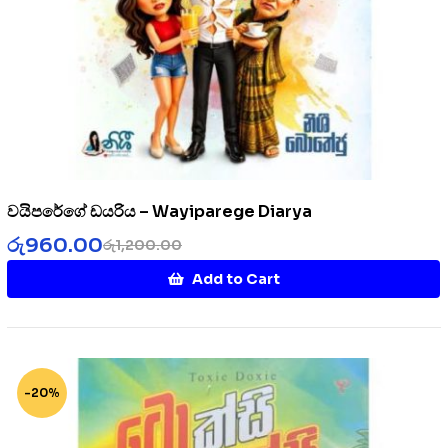
වයිපරේගේ ඩයරිය – Wayiparege Diarya
රු
960.00
රු
1,200.00
Add to Cart
-20%