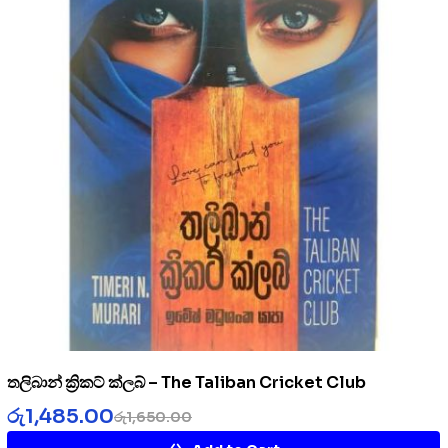
තලිබාන් ක්‍රිකට් ක්ලබ් – The Taliban Cricket Club
රු
1,485.00
රු
1,650.00