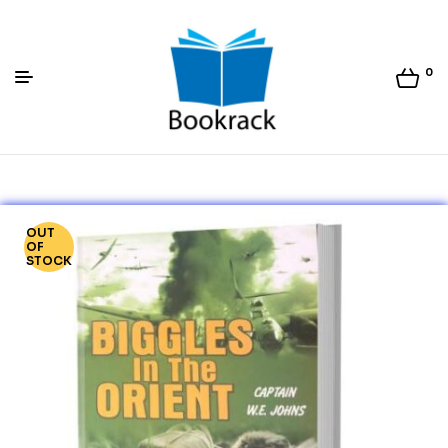
0
Bookrack.lk
OUT
OF
STOCK