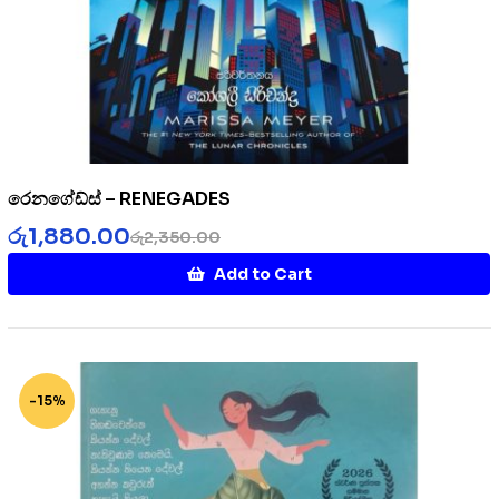
රෙනගේඩ්ස් – RENEGADES
රු
1,880.00
රු
2,350.00
Add to Cart
-15%