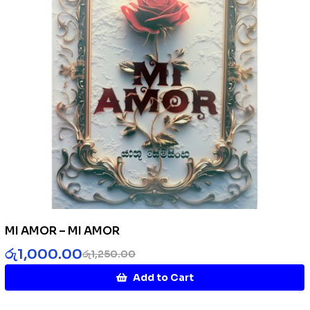
MI AMOR – MI AMOR
රු
1,000.00
රු
1,250.00
Add to Cart