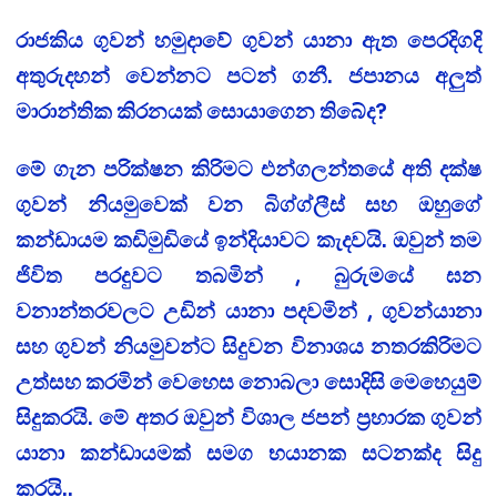
රාජකිය ගුවන් හමුදාවේ ගුවන් යානා ඇත පෙරදිගදි
අතුරුදහන් වෙන්නට පටන් ගනී. ජපානය අලුත්
මාරාන්තික කිරනයක් සොයාගෙන තිබේද?
මේ ගැන පරික්ෂන කිරිමට එන්ගලන්තයේ අති දක්ෂ
ගුවන් නියමුවෙක් වන බිග්ග්ලීස් සහ ඔහුගේ
කන්ඩායම කඩිමුඩියේ ඉන්දියාවට කැදවයි. ඔවුන් තම
ජිවිත පරදුවට තබමින් , බුරුමයේ ඝන
වනාන්තරවලට උඩින් යානා පදවමින් , ගුවන්යානා
සහ ගුවන් නියමුවන්ට සිදුවන විනාශය නතරකිරිමට
උත්සහ කරමින් වෙහෙස නොබලා සොදිසි මෙහෙයුම්
සිදුකරයි. මේ අතර ඔවුන් විශාල ජපන් ප්‍රහාරක ගුවන්
යානා කන්ඩායමක් සමග භයානක සටනක්ද සිදු
කරයි..