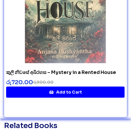
කුලී නිවසේ අබිරහස – Mystery in a Rented House
රු
720.00
රු
900.00
Add to Cart
Related Books