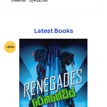
රු
432.00
රු
480.00
Latest Books
-20%