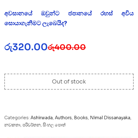
අවසානයේ ඔවුන්ට ජපානයේ රහස් අවිය
සොයාගැනීමට ලැබෙයිද?
රු
320.00
රු
400.00
Out of stock
Categories:
Ashirwada
,
Authors
,
Books
,
Nimal Dissanayaka
,
නවකතා
,
පරිවර්තන
,
සිංහල පොත්