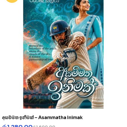
අසම්මත ඉනිමක් – Asammatha Inimak