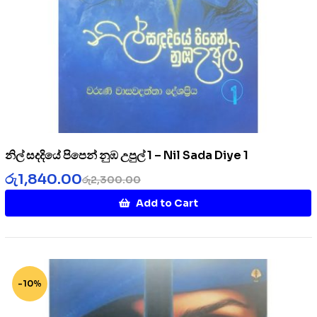
නිල් සදදියේ පිපෙන් නුඹ උපුල් 1 – Nil Sada Diye 1
රු
1,840.00
රු
2,300.00
Add to Cart
-10%