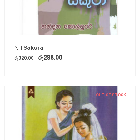
Nil Sakura
රු
288.00
රු
320.00
OUT OF STOCK