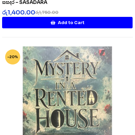
සසදර – SASADARA
රු
1,400.00
රු
1,750.00
Add to Cart
-20%