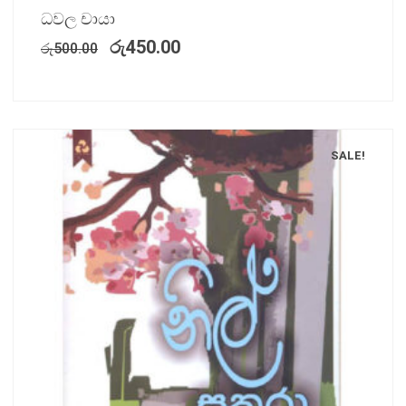
ධවල චායා
රු
450.00
රු
500.00
SALE!