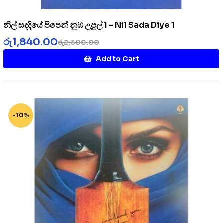
නිල් සදදියේ පිපෙන් නුඹ උපුල් 1 – Nil Sada Diye 1
රු
1,840.00
රු
2,300.00
Add to Cart
-10%