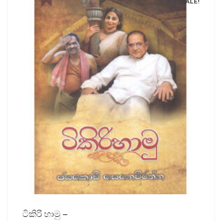
SALE!
ටිකිරි හාමු –