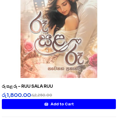
රූ සළ රූ – RUU SALA RUU
රු
1,800.00
රු
2,250.00
Add to Cart