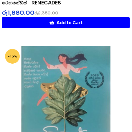
රෙනගේඩ්ස් – RENEGADES
රු
1,880.00
රු
2,350.00
Add to Cart
-15%