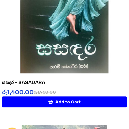
සසදර – SASADARA
රු
1,400.00
රු
1,750.00
Add to Cart