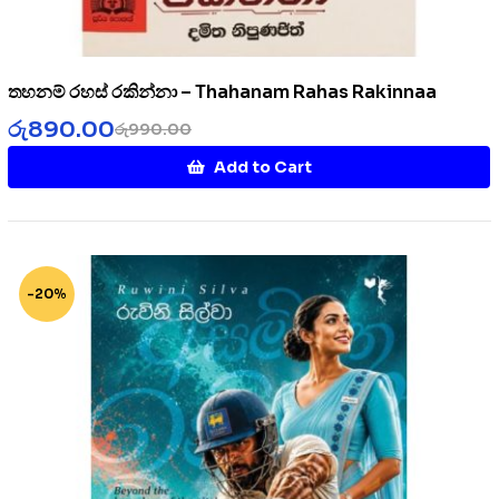
තහනම් රහස් රකින්නා – Thahanam Rahas Rakinnaa
රු
890.00
රු
990.00
Add to Cart
-20%