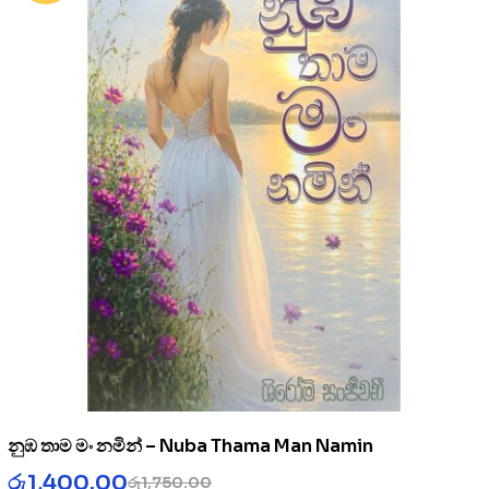
නුඹ තාම මං නමින් – Nuba Thama Man Namin
රු
1,400.00
රු
1,750.00