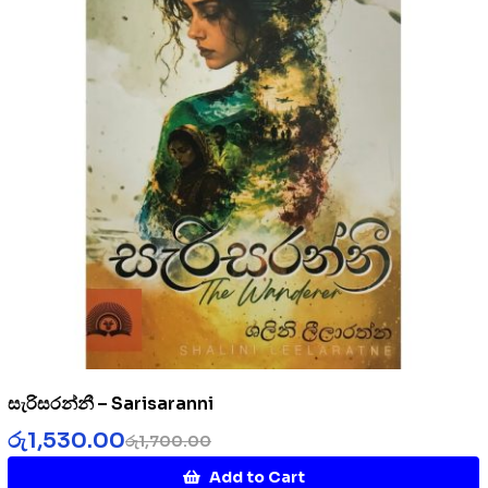
සැරිසරන්නී – Sarisaranni
රු
1,530.00
රු
1,700.00
Add to Cart