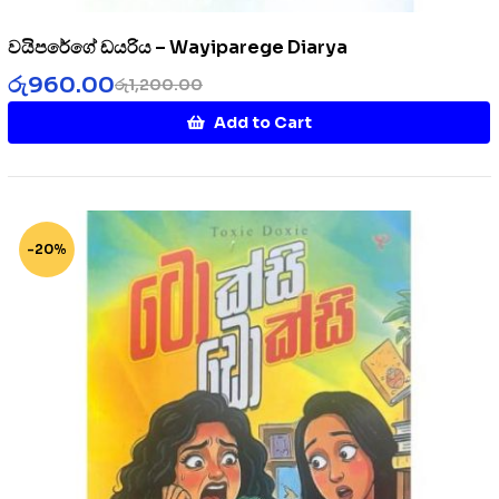
වයිපරේගේ ඩයරිය – Wayiparege Diarya
රු
960.00
රු
1,200.00
Add to Cart
-20%