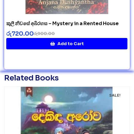
කුලී නිවසේ අබිරහස – Mystery in a Rented House
රු
720.00
රු
900.00
Add to Cart
Related Books
SALE!