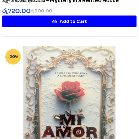
කුලී නිවසේ අබිරහස – Mystery in a Rented House
රු
720.00
රු
900.00
Add to Cart
-20%