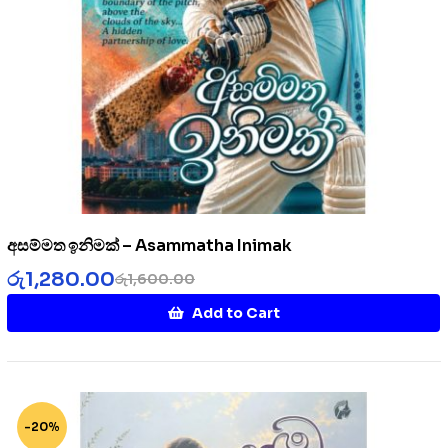
අසම්මත ඉනිමක් – Asammatha Inimak
රු
1,280.00
රු
1,600.00
Add to Cart
-20%