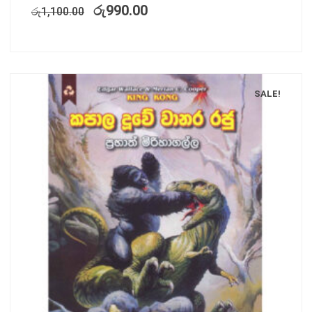
රු
990.00
රු
1,100.00
SALE!