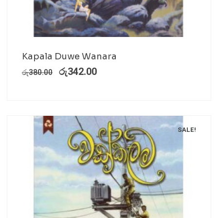
Kapala Duwe Wanara
රු
342.00
රු
380.00
SALE!