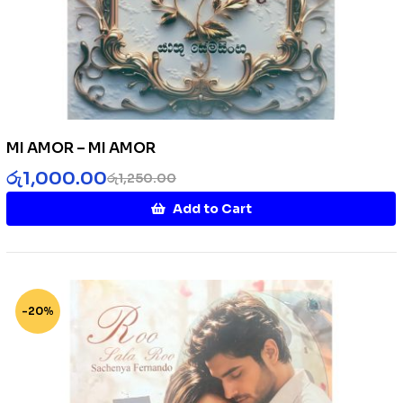
MI AMOR – MI AMOR
රු
1,000.00
රු
1,250.00
Add to Cart
-20%