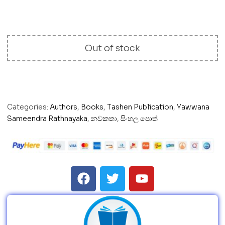
Out of stock
Categories:
Authors
,
Books
,
Tashen Publication
,
Yawwana
Sameendra Rathnayaka
,
නවකතා
,
සිංහල පොත්