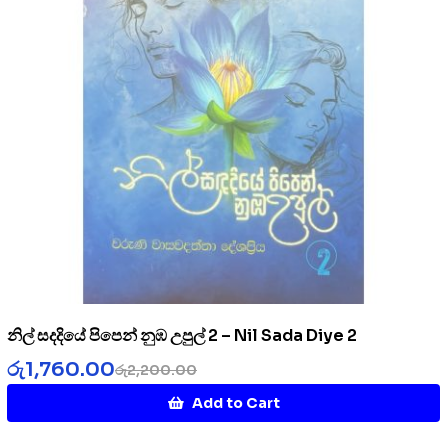
නිල් සදදියේ පිපෙන් නුඹ උපුල් 2 – Nil Sada Diye 2
රු
1,760.00
රු
2,200.00
Add to Cart