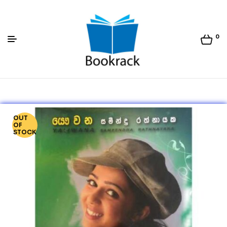
0
Bookrack.lk
OUT
OF
STOCK