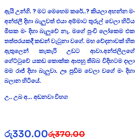
ඇයි උන්ගි. ? මට මෙහෙම කරේ..? කියලා අහන්න මං
අන්ජලී දිහා බැලුවත් එයා අම්මාට තුරුල් වෙලා හිටිය
මිසක මං දිහා බැලුවේ නැ. මගේ පුංචි ලෝකෙම එක
තත්පරයකදී කඩන් වැටුනා වගේ. මහ වේදනාවක් හිත
ඇතුලෙන් කැකැරි උඩට ආවා.අන්ජලිලගේ
ගේට්ටුවේ යකඩ කොක්ක ආපහු තිබ්බ විදිහටම දාලා
මම රාජ් දිහා බැලුවා. ඌ පුඩිම වෙලා වගේ මං දිහා
බලාන හිටියේ.
උ.. උබ අ… අඩනවා විහග
රු
330.00
රු
370.00