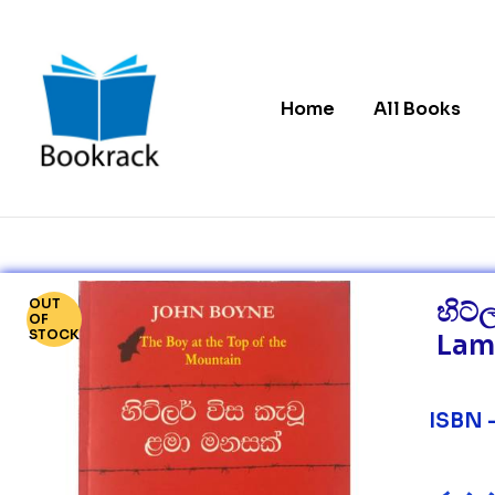
Home
All Books
Bookrack.lk
Leading
Online
Book
OUT
හිට්
Store
OF
in
STOCK
Lam
Sri
Lanka
ISBN 