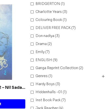
BRIDGERTON
(1)
Charlotte Years
(3)
Colouring Book
(1)
DELIVER FREE PACK
(7)
Don nadiya
(3)
Drama
(2)
Emily
(7)
ENGLISH
(9)
Ganga Reprint Collection
(2)
Genres
(1)
Hardy Boys
(3)
 2 – Nil Sada
Hiddenhalls -01
(1)
Inst Book Pack
(7)
t
Jack Reacher
(4)