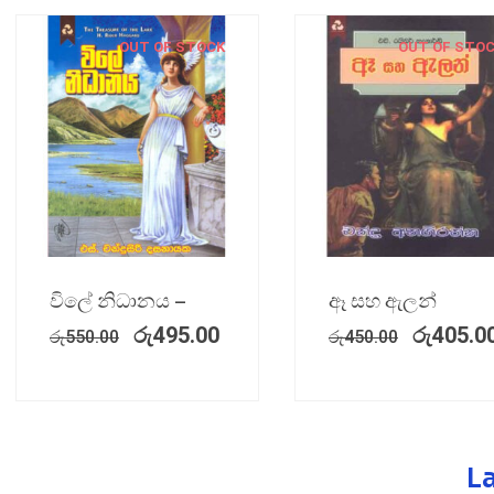
OUT OF STOCK
OUT OF STO
විලේ නිධානය –
ඈ සහ ඇලන්
රු
495.00
රු
405.0
රු
550.00
රු
450.00
L