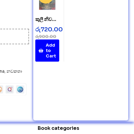
කුලී නිවසේ
අබිරහස –
රු
720.00
Mystery
රු
900.00
in a
Add
Rented
to
House
Cart
ana
,
නවකතා
Book categories