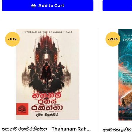
Add to Cart
-10%
-20%
තහනම් රහස් රකින්නා – Thahanam Rahas
අසම්මත ඉනිම