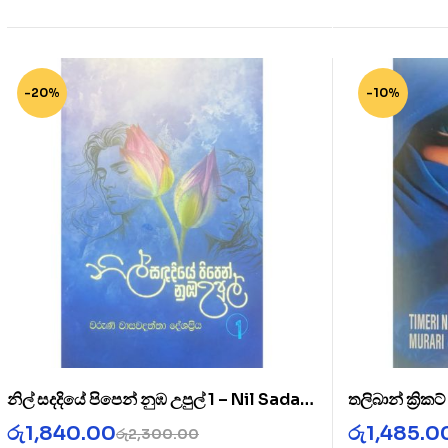
-20%
-10%
නිල් සදදියේ පිපෙන් නුඹ උපුල් 1 – Nil Sada
තලිබාන් ක්‍රික
Diye 1
Cricket Clu
රු
1,840.00
රු
1,485.0
රු
2,300.00