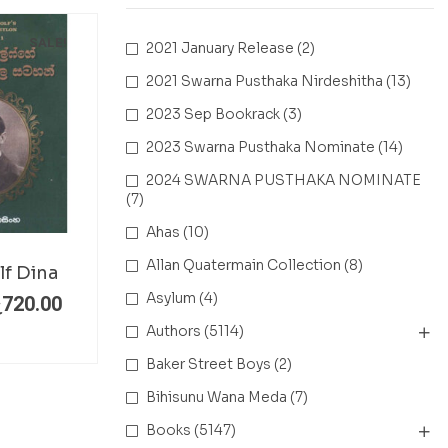
SALE!
2021 January Release
(2)
2021 Swarna Pusthaka Nirdeshitha
(13)
2023 Sep Bookrack
(3)
2023 Swarna Pusthaka Nominate
(14)
2024 SWARNA PUSTHAKA NOMINATE
(7)
Ahas
(10)
Allan Quatermain Collection
(8)
lf Dina
Asylum
(4)
ු
720.00
Authors
(5114)
Baker Street Boys
(2)
Bihisunu Wana Meda
(7)
Books
(5147)