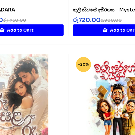
SADARA
කුලී නිවසේ අබිරහස – Myste
Rented House
0
රු
720.00
රු
1,750.00
රු
900.00
Add to Cart
Add to Car
-20%