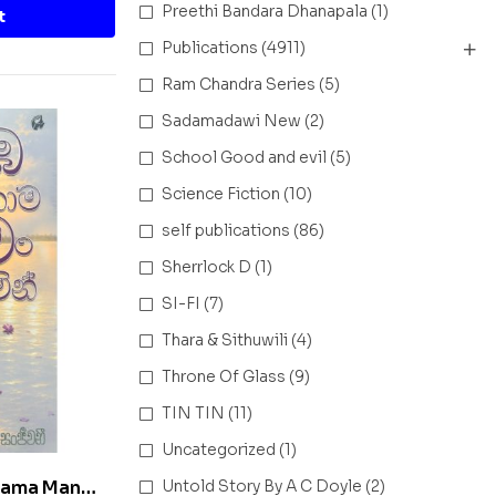
Preethi Bandara Dhanapala
(1)
t
Publications
(4911)
Ram Chandra Series
(5)
Sadamadawi New
(2)
School Good and evil
(5)
Science Fiction
(10)
self publications
(86)
Sherrlock D
(1)
SI-FI
(7)
Thara & Sithuwili
(4)
Throne Of Glass
(9)
TIN TIN
(11)
Uncategorized
(1)
Thama Man
Untold Story By A C Doyle
(2)