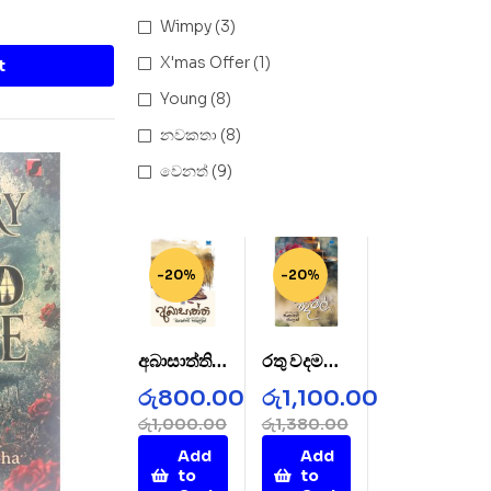
Wimpy
(3)
X'mas Offer
(1)
t
Young
(8)
නවකතා
(8)
වෙනත්
(9)
-20%
-20%
අබාසාත්ති –
රතු වදමල් –
AbaSatht
Rathu
රු
800.00
රු
1,100.00
hi
Wada
රු
1,000.00
රු
1,380.00
Mal
Add
Add
to
to