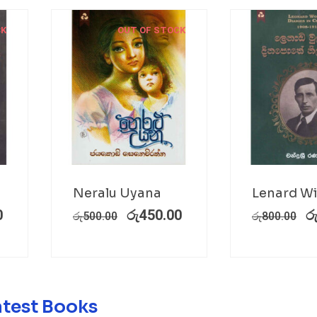
CK
OUT OF STOCK
Neralu Uyana
Lenard Wi
0
රු
450.00
ර
රු
500.00
රු
800.00
atest Books