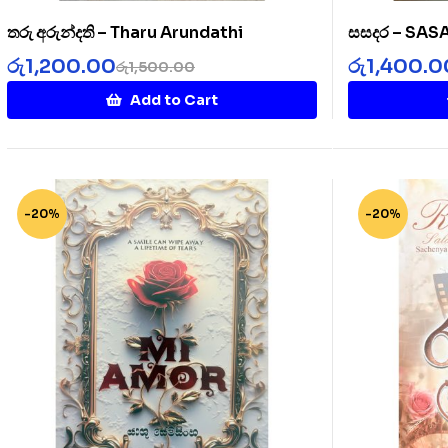
තරු අරුන්දති – Tharu Arundathi
සසදර – SA
රු
1,200.00
රු
1,400.0
රු
1,500.00
Add to Cart
-20%
-20%