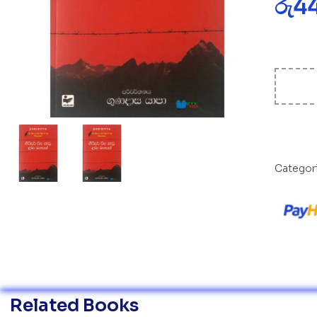
රු
4
Categor
Related Books