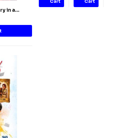
Cart
Cart
ry in a
t