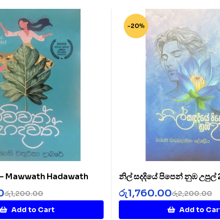
-20%
් – Mawwath Hadawath
නිල් සදදියේ පිපෙන් නුඹ උපුල්
Diye 2
0
රු
1,760.00
රු
1,200.00
රු
2,200.00
Add to Cart
Add to Car