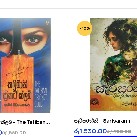
-10%
සැරිසරන්නී – Sarisaranni
ට් ක්ලබ් – The Taliban
b
රු
1,530.00
රු
1,700.00
0
රු
1,650.00