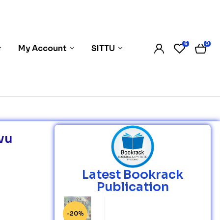
6
0
My Account
SITTU
avu
Latest Bookrack
Publication
-20%