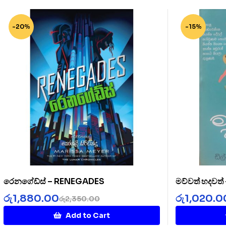
-20%
-15%
රෙනගේඩ්ස් – RENEGADES
මව්වත් හදවත
රු
1,880.00
රු
1,020.0
රු
2,350.00
Add to Cart