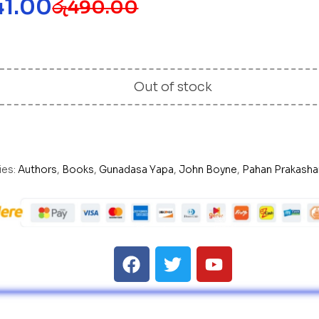
41.00
රු
490.00
Out of stock
ies:
Authors
,
Books
,
Gunadasa Yapa
,
John Boyne
,
Pahan Prakash