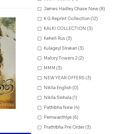
James Hadley Chase New
(8)
K G Reprint Collection
(12)
KALKI COLLECTION
(3)
Keheli Rus
(3)
Kulageyi Sirakari
(3)
Malory Towers 2
(2)
MMM
(3)
NEW YEAR OFFERS
(3)
Nikila English
(0)
Nikila Sinhala
(1)
Pathibha New
(4)
Pemwanthiye
(6)
Prathibha Pre Order
(3)