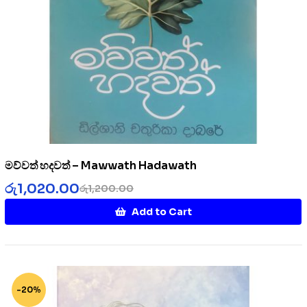
මව්වත් හදවත් – Mawwath Hadawath
රු
1,020.00
රු
1,200.00
Add to Cart
-20%