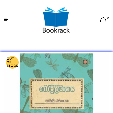
0
Bookrack.lk
OUT
OF
STOCK