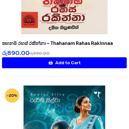
තහනම් රහස් රකින්නා – Thahanam Rahas Rakinnaa
රු
890.00
රු
990.00
Add to Cart
-20%