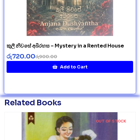
කුලී නිවසේ අබිරහස – Mystery in a Rented House
රු
720.00
රු
900.00
Add to Cart
Related Books
OUT OF STOCK