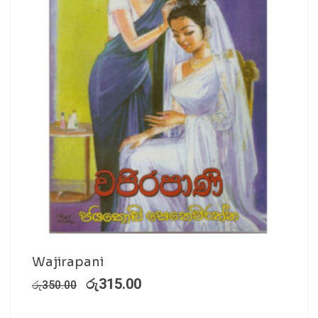
Wajirapani
රු
315.00
රු
350.00