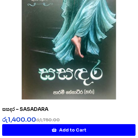
සසදර – SASADARA
රු
1,400.00
රු
1,750.00
Add to Cart