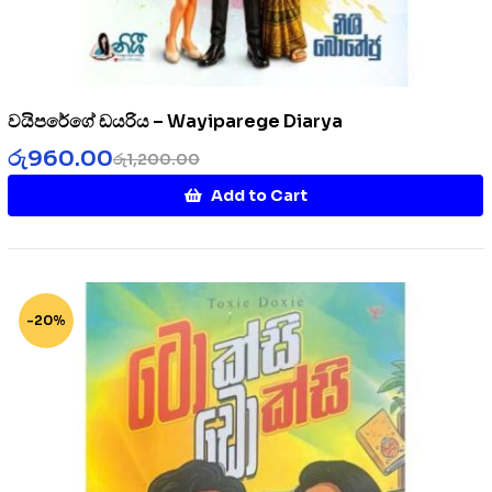
වයිපරේගේ ඩයරිය – Wayiparege Diarya
රු
960.00
රු
1,200.00
Add to Cart
-20%