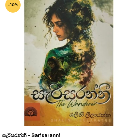
-10%
සැරිසරන්නී – Sarisaranni