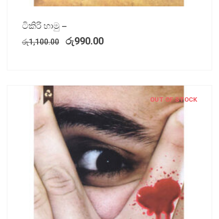
ටිකිරි හාමු –
රු
990.00
රු
1,100.00
OUT OF STOCK