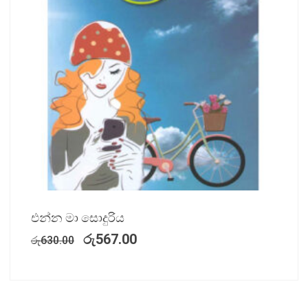
එන්න මා සොදුරිය
රු
567.00
රු
630.00