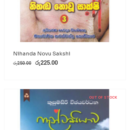
Nihanda Novu Sakshi
රු
225.00
රු
250.00
OUT OF STOCK