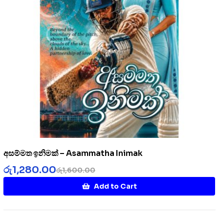
අසම්මත ඉනිමක් – Asammatha Inimak
රු
1,280.00
රු
1,600.00
Add to Cart