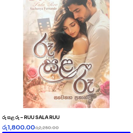
රූ සළ රූ – RUU SALA RUU
රු
1,800.00
රු
2,250.00