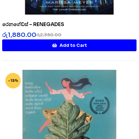
රෙනගේඩ්ස් – RENEGADES
රු
1,880.00
රු
2,350.00
Add to Cart
-15%