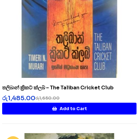
තලිබාන් ක්‍රිකට් ක්ලබ් – The Taliban Cricket Club
රු
1,485.00
රු
1,650.00
Add to Cart