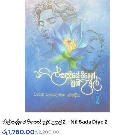
නිල් සදදියේ පිපෙන් නුඹ උපුල් 2 – Nil Sada Diye 2
රු
1,760.00
රු
2,200.00