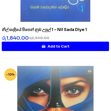
නිල් සදදියේ පිපෙන් නුඹ උපුල් 1 – Nil Sada Diye 1
රු
1,840.00
රු
2,300.00
Add to Cart
-10%