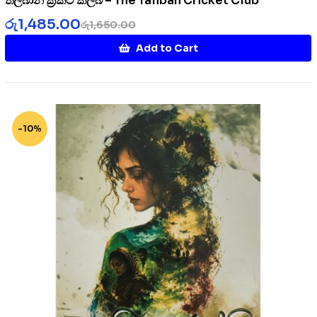
තලිබාන් ක්‍රිකට් ක්ලබ් – The Taliban Cricket Club
රු
1,485.00
රු
1,650.00
Add to Cart
-10%