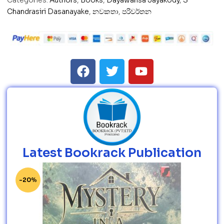
Categories:
Authors
,
Books
,
Dayawansa Jayakody
,
S
Chandrasiri Dasanayake
,
නවකතා
,
පරිවර්තන
Latest Bookrack Publication
-20%