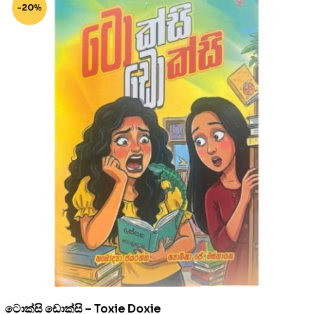
-20%
ටොක්සි ඩොක්සි – Toxie Doxie