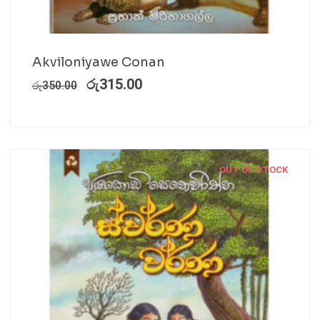
Akviloniyawe Conan
රු
315.00
රු
350.00
OUT OF STOCK