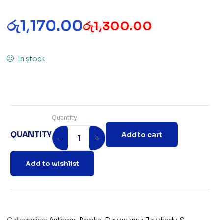
රු
1,170.00
රු
1,300.00
In stock
Quantity
QUANTITY
Add to cart
Add to wishlist