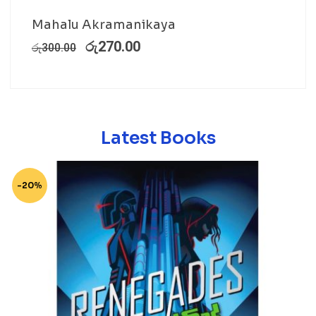
Mahalu Akramanikaya
රු
270.00
රු
300.00
Latest Books
-20%