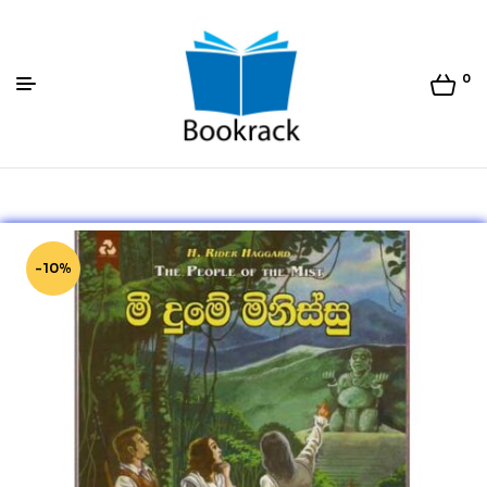
0
Bookrack.lk
-10%