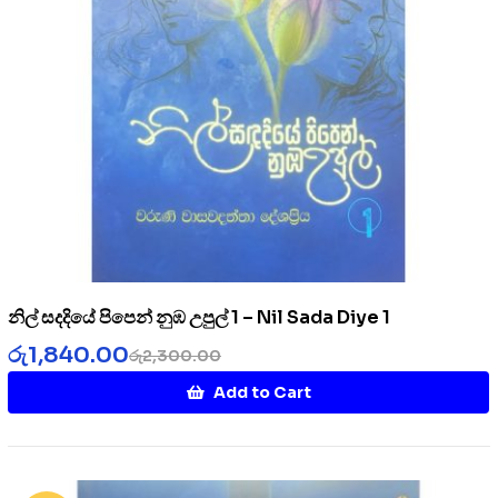
නිල් සදදියේ පිපෙන් නුඹ උපුල් 1 – Nil Sada Diye 1
රු
1,840.00
රු
2,300.00
Add to Cart