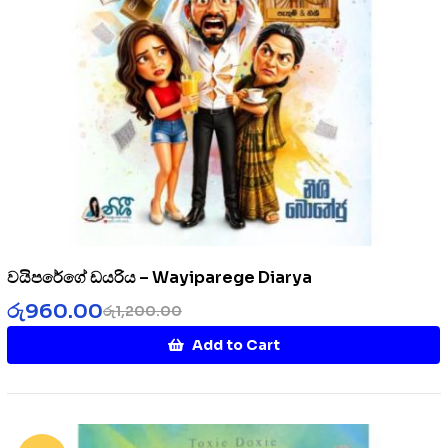
වයිපරේගේ ඩයරිය – Wayiparege Diarya
රු
960.00
රු
1,200.00
Add to Cart