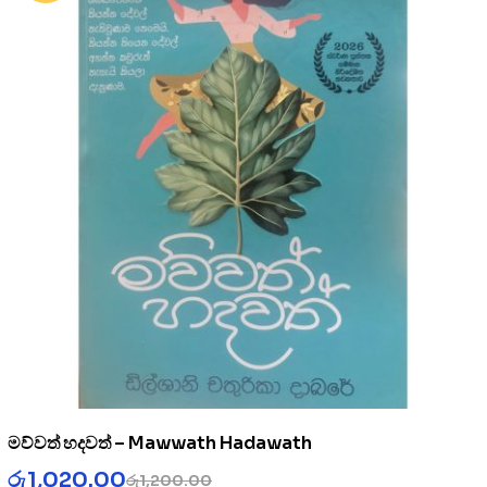
මව්වත් හදවත් – Mawwath Hadawath
රු
1,020.00
රු
1,200.00