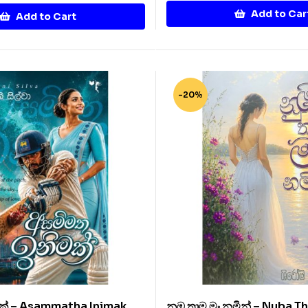
Add to Car
Add to Cart
-20%
ක් – Asammatha Inimak
නුඹ තාම මං නමින් – Nuba 