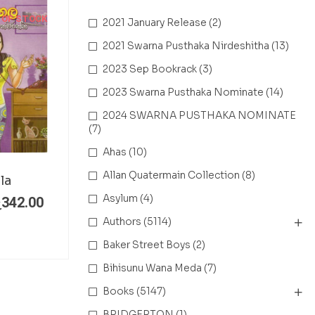
 OF STOCK
2021 January Release
(2)
2021 Swarna Pusthaka Nirdeshitha
(13)
2023 Sep Bookrack
(3)
2023 Swarna Pusthaka Nominate
(14)
2024 SWARNA PUSTHAKA NOMINATE
(7)
Ahas
(10)
Allan Quatermain Collection
(8)
la
Asylum
(4)
ු
342.00
Authors
(5114)
Baker Street Boys
(2)
Bihisunu Wana Meda
(7)
Books
(5147)
BRIDGERTON
(1)