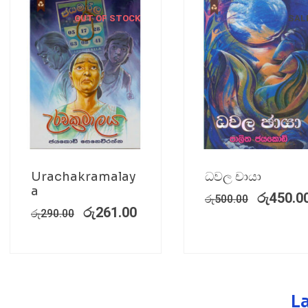
OUT OF STOCK
SAL
Urachakramalay
ධවල චායා
a
රු
450.0
රු
500.00
රු
261.00
රු
290.00
L