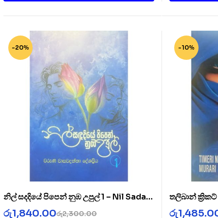
-20%
-10%
නිල් සදදියේ පිපෙන් නුඹ උපුල් 1 – Nil Sada
තලිබාන් ක්‍රික
Diye 1
Cricket Clu
රු
1,840.00
රු
1,485.0
රු
2,300.00