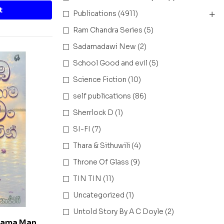
t
Publications
(4911)
Ram Chandra Series
(5)
Sadamadawi New
(2)
School Good and evil
(5)
Science Fiction
(10)
self publications
(86)
Sherrlock D
(1)
SI-FI
(7)
Thara & Sithuwili
(4)
Throne Of Glass
(9)
TIN TIN
(11)
Uncategorized
(1)
Untold Story By A C Doyle
(2)
Thama Man