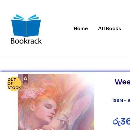
Home
All Books
Bookrack.lk
Leading
Online
Book
OUT
Weed
Store
OF
in
STOCK
Sri
Lanka
ISBN –
රු
3