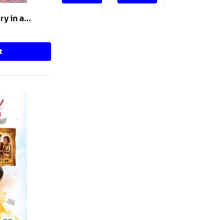
ry in a
t