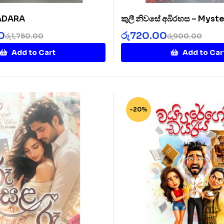
SADARA
කුලී නිවසේ අබිරහස – Myste
Rented House
0
රු
720.00
රු
1,750.00
රු
900.00
Add to Cart
Add to Car
-20%