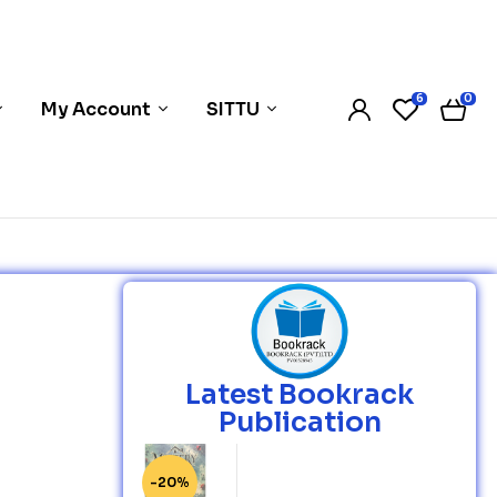
6
0
My Account
SITTU
Latest Bookrack
Publication
-20%