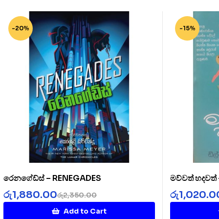
-20%
-15%
රෙනගේඩ්ස් – RENEGADES
මව්වත් හදවත
රු
1,880.00
රු
1,020.0
රු
2,350.00
Add to Cart