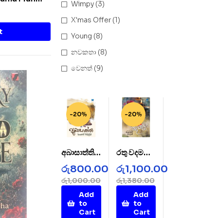
Wimpy
(3)
X'mas Offer
(1)
t
Young
(8)
නවකතා
(8)
වෙනත්
(9)
-20%
-20%
අබාසාත්ති –
රතු වදමල් –
AbaSatht
Rathu
රු
800.00
රු
1,100.00
hi
Wada
රු
1,000.00
රු
1,380.00
Mal
Add
Add
to
to
Cart
Cart