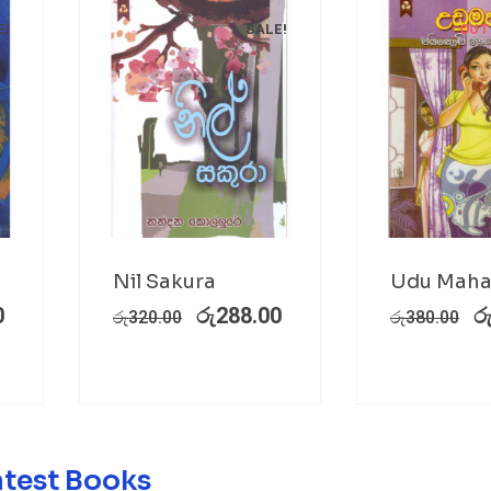
E!
SALE!
OUT
Nil Sakura
Udu Maha
0
රු
288.00
ර
රු
320.00
රු
380.00
atest Books