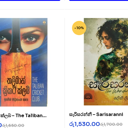
-10%
සැරිසරන්නී – Sarisaranni
ට් ක්ලබ් – The Taliban
b
රු
1,530.00
රු
1,700.00
0
රු
1,650.00