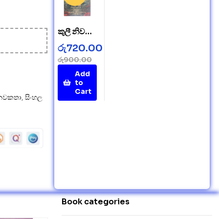
කුලී නිවසේ
අබිරහස –
රු
720.00
Mystery
රු
900.00
in a
Add
Rented
to
House
Cart
නවකතා
,
සිංහල
Book categories