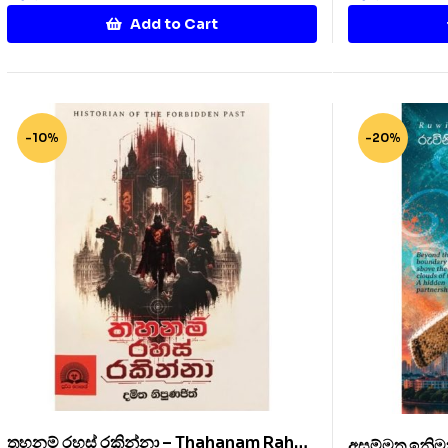
Add to Cart
-10%
-20%
තහනම් රහස් රකින්නා – Thahanam Rahas
අසම්මත ඉනිම