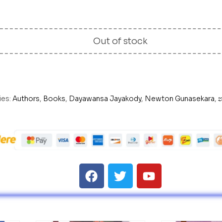
Out of stock
ies:
Authors
,
Books
,
Dayawansa Jayakody
,
Newton Gunasekara
,