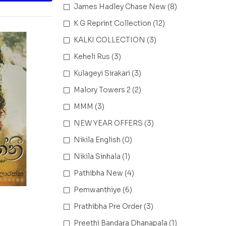
James Hadley Chase New
(8)
K G Reprint Collection
(12)
KALKI COLLECTION
(3)
Keheli Rus
(3)
Kulageyi Sirakari
(3)
Malory Towers 2
(2)
MMM
(3)
NEW YEAR OFFERS
(3)
Nikila English
(0)
Nikila Sinhala
(1)
Pathibha New
(4)
Pemwanthiye
(6)
Prathibha Pre Order
(3)
Preethi Bandara Dhanapala
(1)