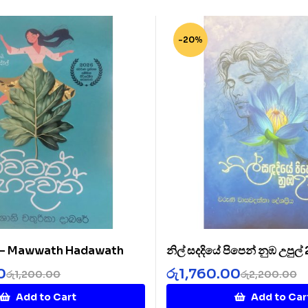
-20%
් – Mawwath Hadawath
නිල් සදදියේ පිපෙන් නුඹ උපුල්
Diye 2
0
රු
1,760.00
රු
1,200.00
රු
2,200.00
Add to Cart
Add to Car