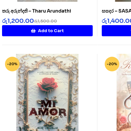
තරු අරුන්දති – Tharu Arundathi
සසදර – SA
රු
1,200.00
රු
1,400.0
රු
1,500.00
Add to Cart
-20%
-20%