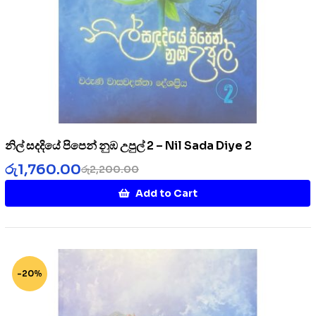
නිල් සදදියේ පිපෙන් නුඹ උපුල් 2 – Nil Sada Diye 2
රු
1,760.00
රු
2,200.00
Add to Cart
-20%