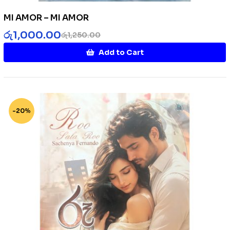
MI AMOR – MI AMOR
රු
1,000.00
රු
1,250.00
Add to Cart
-20%