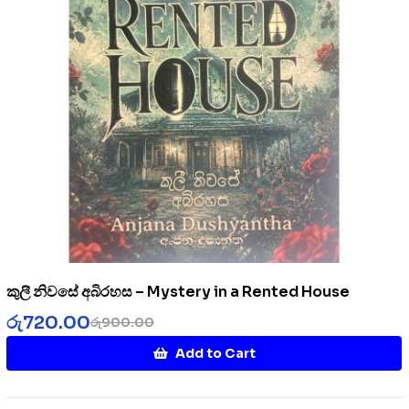
කුලී නිවසේ අබිරහස – Mystery in a Rented House
රු
720.00
රු
900.00
Add to Cart