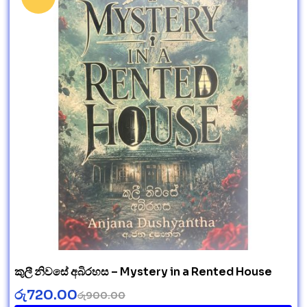
කුලී නිවසේ අබිරහස – Mystery in a Rented House
රු
720.00
රු
900.00