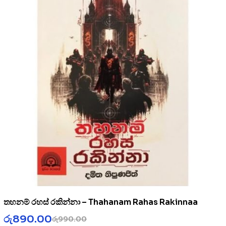
තහනම් රහස් රකින්නා – Thahanam Rahas Rakinnaa
රු
890.00
රු
990.00