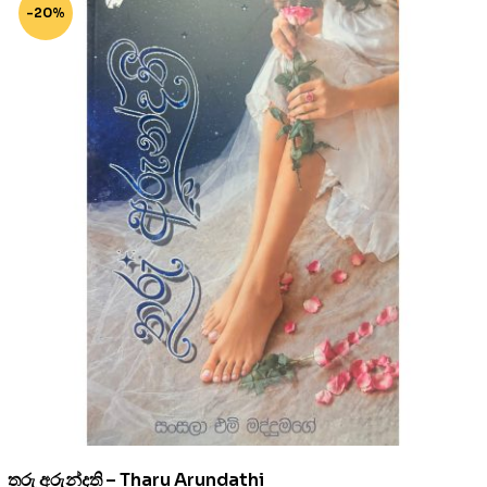
-20%
තරු අරුන්දති – Tharu Arundathi