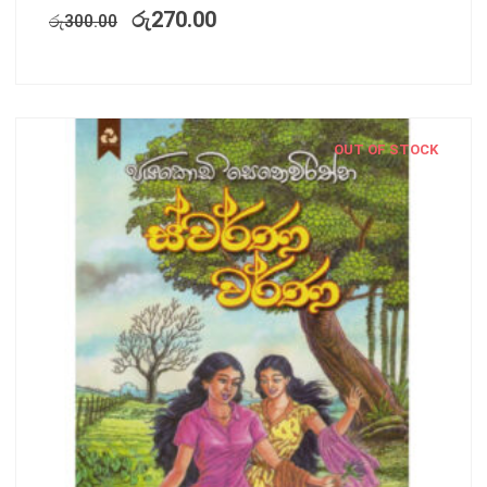
රු
270.00
රු
300.00
OUT OF STOCK