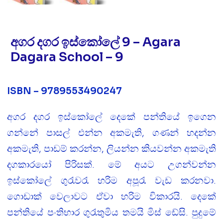
අගර දගර ඉස්කෝලේ 9 – Agara
Dagara School – 9
ISBN – 9789553490247
අගර දගර ඉස්කෝලේ දෙකේ පන්තියේ ඉගෙන
ගන්නේ පාසල් එන්න අකමැති, ගණන් හදන්න
අකමැති, පාඩම් කරන්න, ලියන්න කියවන්න අකමැති
දගකාරයෝ පිරිසක්. මේ අයට උගන්වන්න
ඉස්කෝලේ ගුරැවරැ හරිම අපූරැ වැඩ කරනවා.
ගොඩාක් වෙලාවට ඒවා හරිම විකාරයි. දෙකේ
පන්තියේ පංතිභාර ගුරැතුමිය තමයි මිස් ඩේසි. පුදුමේ