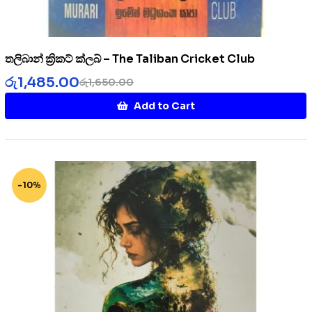
තලිබාන් ක්‍රිකට් ක්ලබ් – The Taliban Cricket Club
රු
1,485.00
රු
1,650.00
Add to Cart
-10%