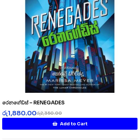
රෙනගේඩ්ස් – RENEGADES
රු
1,880.00
රු
2,350.00
Add to Cart