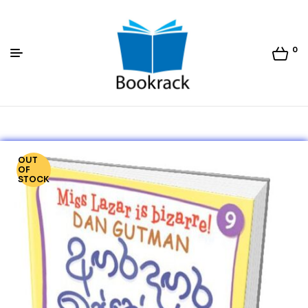
0
Bookrack.lk
OUT
OF
STOCK