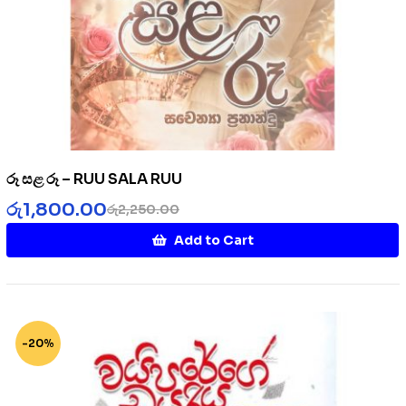
රූ සළ රූ – RUU SALA RUU
රු
1,800.00
රු
2,250.00
Add to Cart
-20%