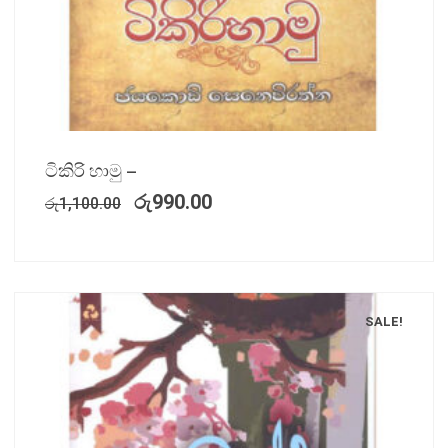
ටිකිරි හාමු –
රු
990.00
රු
1,100.00
SALE!