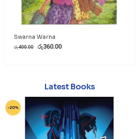
Swarna Warna
රු
360.00
රු
400.00
Latest Books
-20%