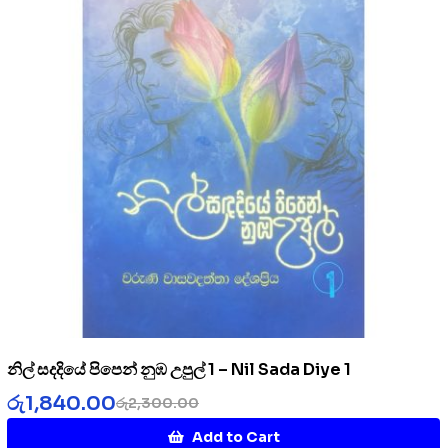
නිල් සදදියේ පිපෙන් නුඹ උපුල් 1 – Nil Sada Diye 1
රු
1,840.00
රු
2,300.00
Add to Cart