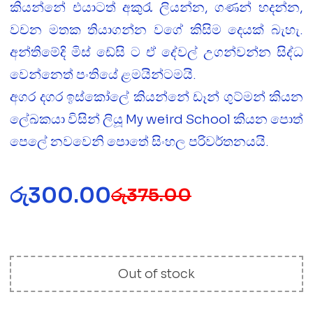
කියන්නේ එයාටත් අකුරැ ලියන්න, ගණන් හදන්න,
වචන මතක තියාගන්න වගේ කිසිම දෙයක් බැහැ.
අන්තිමේදි මිස් ඩේසි ට ඒ දේවල් උගන්වන්න සිද්ධ
වෙන්නෙත් පංතියේ ළමයින්ටමයි.
අගර දගර ඉස්කෝලේ කියන්නේ ඩෑන් ගුට්මන් කියන
ලේඛකයා විසින් ලියූ My weird School කියන පොත්
පෙලේ නවවෙනි පොතේ සිංහල පරිවර්තනයයි.
රු
300.00
රු
375.00
Out of stock