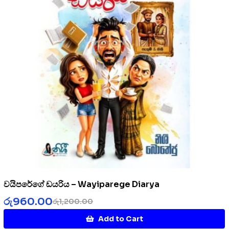
වයිපරේගේ ඩයරිය – Wayiparege Diarya
රු
960.00
රු
1,200.00
Add to Cart