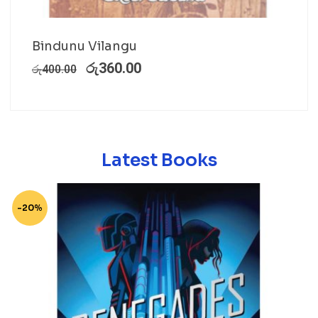
Bindunu Vilangu
රු
360.00
රු
400.00
Latest Books
-20%