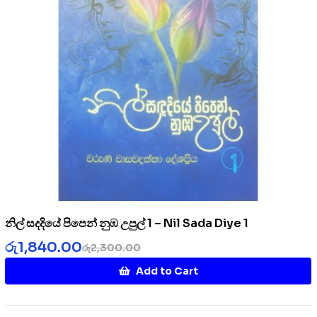
නිල් සදදියේ පිපෙන් නුඹ උපුල් 1 – Nil Sada Diye 1
රු
1,840.00
රු
2,300.00
Add to Cart