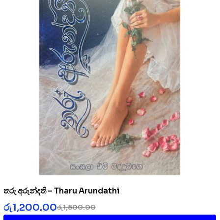
තරු අරුන්දති – Tharu Arundathi
රු
1,200.00
රු
1,500.00