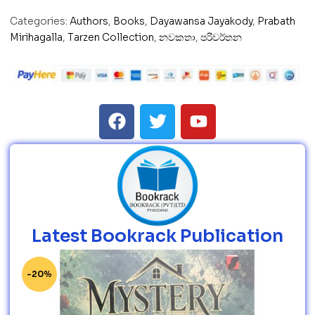
Categories:
Authors
,
Books
,
Dayawansa Jayakody
,
Prabath
Mirihagalla
,
Tarzen Collection
,
නවකතා
,
පරිවර්තන
Latest Bookrack Publication
-20%