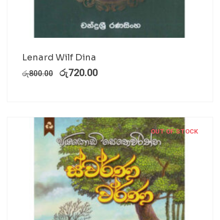
Lenard Wilf Dina
රු
720.00
රු
800.00
OUT OF STOCK