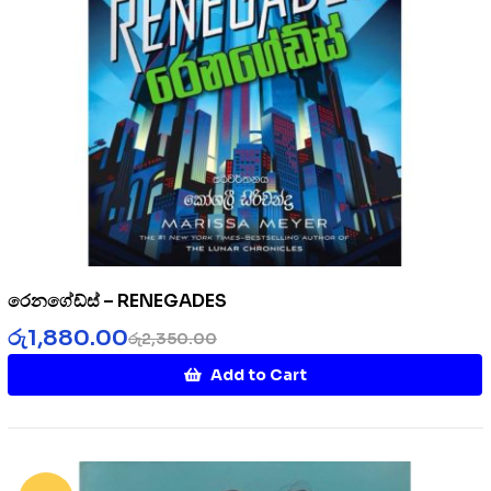
රෙනගේඩ්ස් – RENEGADES
රු
1,880.00
රු
2,350.00
Add to Cart