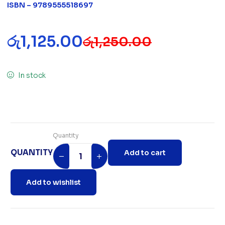
ISBN – 9789555518697
රු
1,125.00
රු
1,250.00
In stock
Quantity
QUANTITY
Add to cart
Add to wishlist