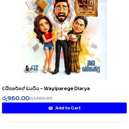
වයිපරේගේ ඩයරිය – Wayiparege Diarya
රු
960.00
රු
1,200.00
Add to Cart