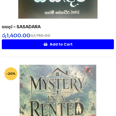
සසදර – SASADARA
රු
1,400.00
රු
1,750.00
Add to Cart
-20%