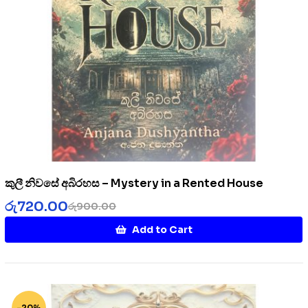
කුලී නිවසේ අබිරහස – Mystery in a Rented House
රු
720.00
රු
900.00
Add to Cart
-20%