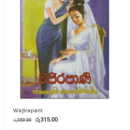
Wajirapani
රු
315.00
රු
350.00