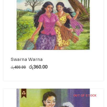
Swarna Warna
රු
360.00
රු
400.00
OUT OF STOCK