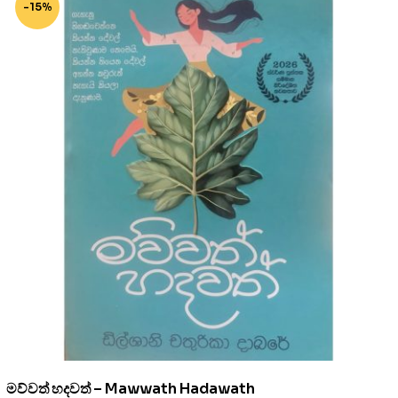
-15%
මව්වත් හදවත් – Mawwath Hadawath