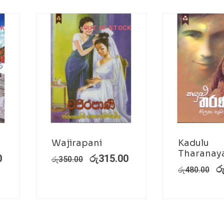
CK
OUT OF STOCK
Wajirapani
Kadulu
Tharanay
0
රු
315.00
රු
350.00
ර
රු
480.00