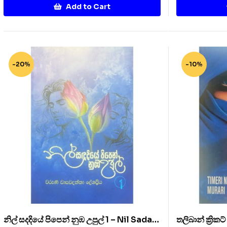
Add to Cart
-20%
-10%
නිල් සදදියේ පිපෙන් නුඹ උපුල් 1 – Nil Sada
තලිබාන් ක්‍රික