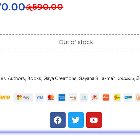
70.00
රු
590.00
Out of stock
ies:
Authors
,
Books
,
Gaya Creations
,
Gayana S Lakmali
,
නවකතා
,
ස