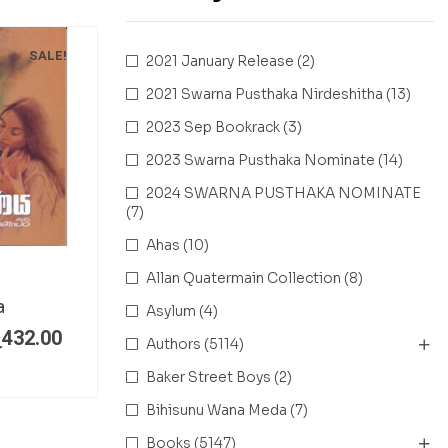
SALE!
2021 January Release
(2)
2021 Swarna Pusthaka Nirdeshitha
(13)
2023 Sep Bookrack
(3)
2023 Swarna Pusthaka Nominate
(14)
2024 SWARNA PUSTHAKA NOMINATE
(7)
Ahas
(10)
Allan Quatermain Collection
(8)
a
Asylum
(4)
ු
432.00
Authors
(5114)
Baker Street Boys
(2)
Bihisunu Wana Meda
(7)
Books
(5147)