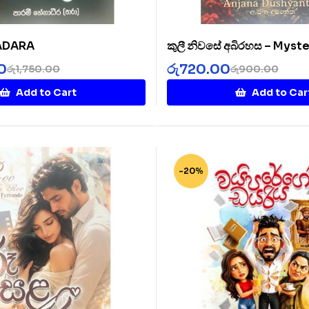
SADARA
කුලී නිවසේ අබිරහස – Myste
Rented House
0
රු
720.00
රු
1,750.00
රු
900.00
Add to Cart
Add to Car
-20%