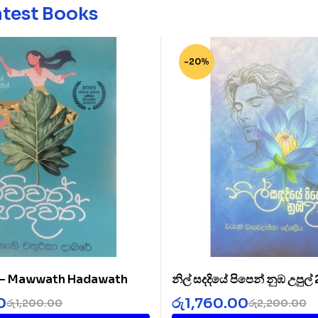
atest Books
-20%
් – Mawwath Hadawath
නිල් සදදියේ පිපෙන් නුඹ උපුල්
Diye 2
0
රු
1,760.00
රු
1,200.00
රු
2,200.00