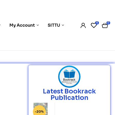
6
0
My Account
SITTU
Latest Bookrack
Publication
-20%