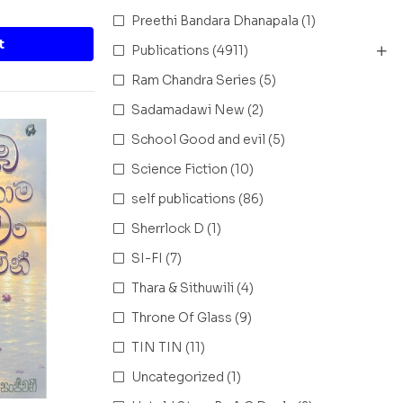
Preethi Bandara Dhanapala
(1)
t
Publications
(4911)
Ram Chandra Series
(5)
Sadamadawi New
(2)
School Good and evil
(5)
Science Fiction
(10)
self publications
(86)
Sherrlock D
(1)
SI-FI
(7)
Thara & Sithuwili
(4)
Throne Of Glass
(9)
TIN TIN
(11)
Uncategorized
(1)