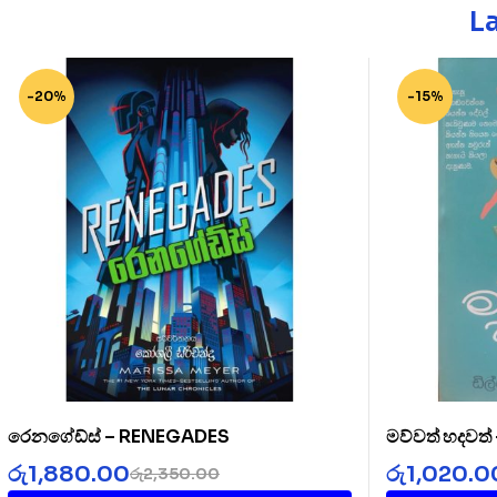
L
-20%
-15%
රෙනගේඩ්ස් – RENEGADES
මව්වත් හදවත
රු
1,880.00
රු
1,020.0
රු
2,350.00