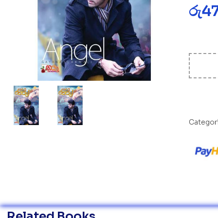
රු
4
Categor
Related Books