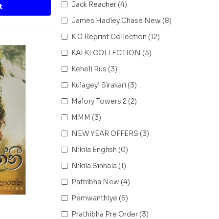
Jack Reacher
(4)
t
James Hadley Chase New
(8)
K G Reprint Collection
(12)
KALKI COLLECTION
(3)
Keheli Rus
(3)
Kulageyi Sirakari
(3)
Malory Towers 2
(2)
MMM
(3)
NEW YEAR OFFERS
(3)
Nikila English
(0)
Nikila Sinhala
(1)
Pathibha New
(4)
Pemwanthiye
(6)
Prathibha Pre Order
(3)