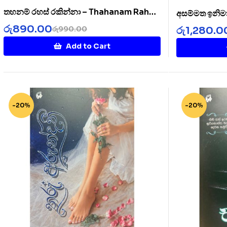
තහනම් රහස් රකින්නා – Thahanam Rahas
අසම්මත ඉනිම
Rakinnaa
රු
890.00
රු
1,280.0
රු
990.00
Add to Cart
-20%
-20%