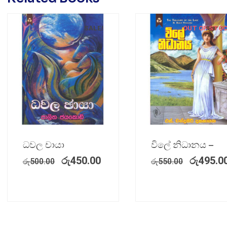
SALE!
OUT OF STO
ධවල චායා
විලේ නිධානය –
රු
450.00
රු
495.0
රු
500.00
රු
550.00