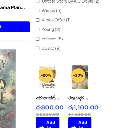
Untold Story By A C Doyle
(2)
Thama Man
Wimpy
(3)
X'mas Offer
(1)
t
Young
(8)
නවකතා
(8)
වෙනත්
(9)
-20%
-20%
අබාසාත්ති –
රතු වදමල් –
AbaSatht
Rathu
රු
800.00
රු
1,100.00
hi
Wada
රු
1,000.00
රු
1,380.00
Mal
Add
Add
to
to