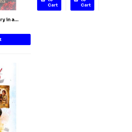
Cart
Cart
ry in a
t