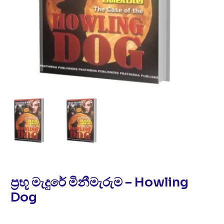
ප්‍රභූ මැදුරේ මිනීමැරුම – Howling
Dog