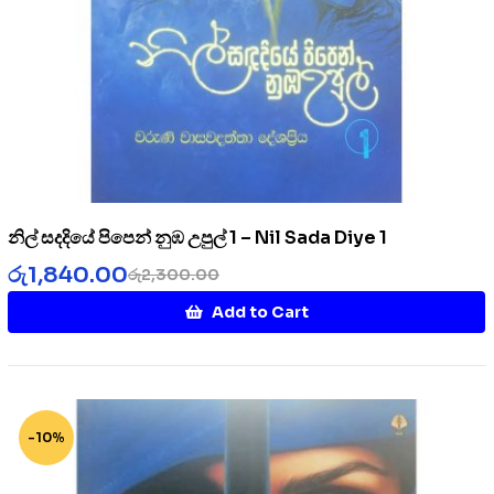
නිල් සදදියේ පිපෙන් නුඹ උපුල් 1 – Nil Sada Diye 1
රු
1,840.00
රු
2,300.00
Add to Cart
-10%