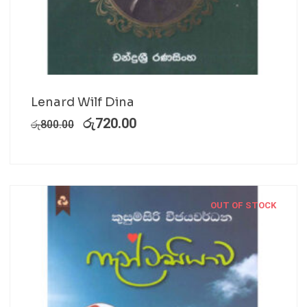
Lenard Wilf Dina
රු
720.00
රු
800.00
OUT OF STOCK