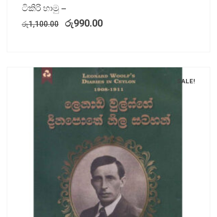
ටිකිරි හාමු –
රු
990.00
රු
1,100.00
SALE!