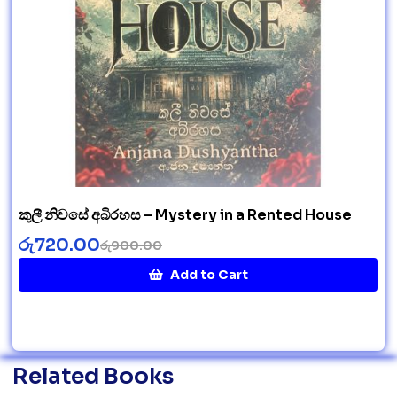
කුලී නිවසේ අබිරහස – Mystery in a Rented House
රු
720.00
රු
900.00
Add to Cart
Related Books