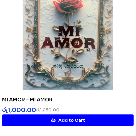
MI AMOR – MI AMOR
රු
1,000.00
රු
1,250.00
Add to Cart