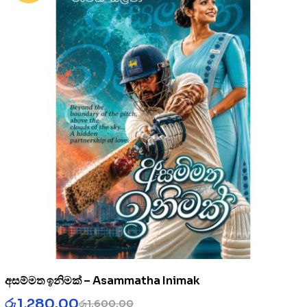
අසම්මත ඉනිමක් – Asammatha Inimak
රු
1,280.00
රු
1,600.00