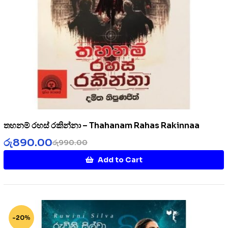
තහනම් රහස් රකින්නා – Thahanam Rahas Rakinnaa
රු
890.00
රු
990.00
Add to Cart
-20%