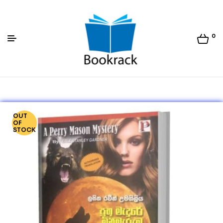
0
Bookrack.lk
OUT
OF
STOCK