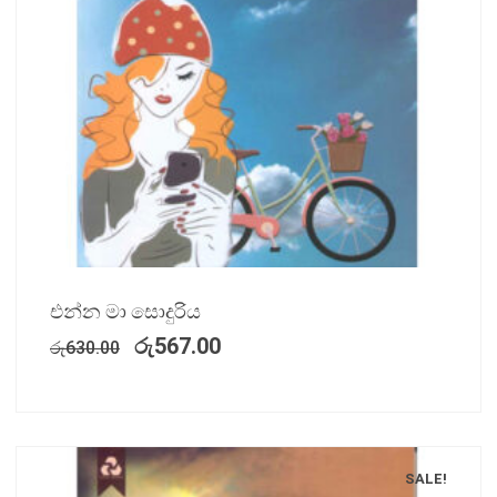
එන්න මා සොදුරිය
රු
567.00
රු
630.00
SALE!