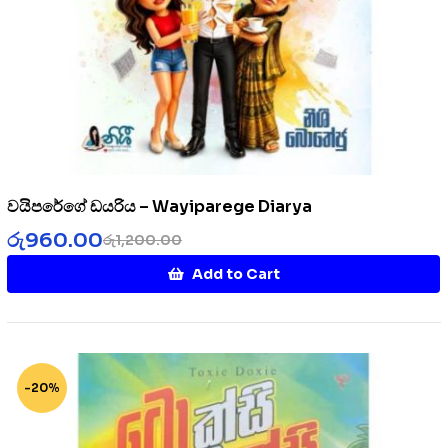
වයිපරේගේ ඩයරිය – Wayiparege Diarya
රු
960.00
රු
1,200.00
Add to Cart
-20%