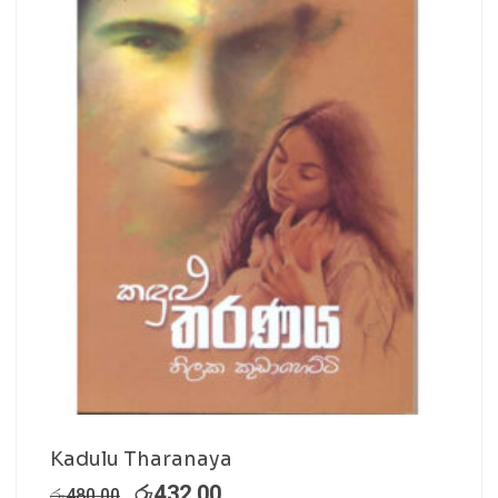
Kadulu Tharanaya
රු
432.00
රු
480.00