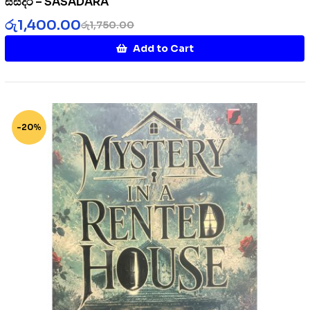
සසදර – SASADARA
රු
1,400.00
රු
1,750.00
Add to Cart
-20%