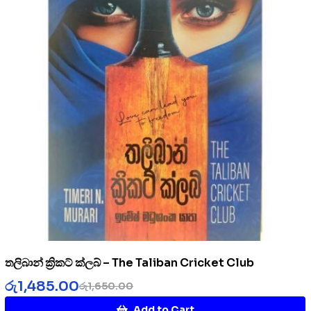
තලිබාන් ක්‍රිකට් ක්ලබ් – The Taliban Cricket Club
රු
1,485.00
රු
1,650.00
Add to Cart