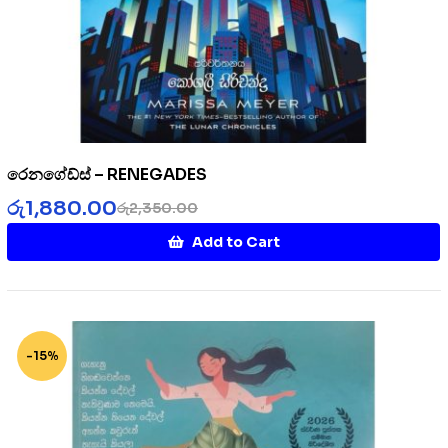
රෙනගේඩ්ස් – RENEGADES
රු
1,880.00
රු
2,350.00
Add to Cart
-15%