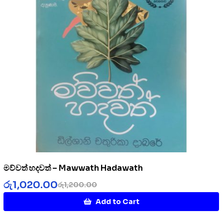
මව්වත් හදවත් – Mawwath Hadawath
රු
1,020.00
රු
1,200.00
Add to Cart