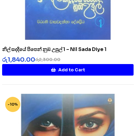
නිල් සදදියේ පිපෙන් නුඹ උපුල් 1 – Nil Sada Diye 1
රු
1,840.00
රු
2,300.00
Add to Cart
-10%