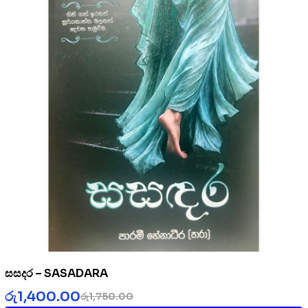
සසදර – SASADARA
රු
1,400.00
රු
1,750.00