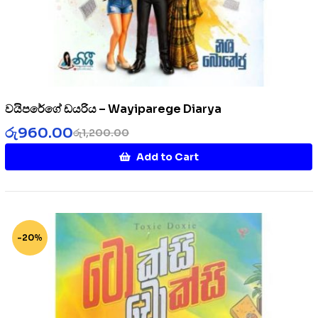
වයිපරේගේ ඩයරිය – Wayiparege Diarya
රු
960.00
රු
1,200.00
Add to Cart
-20%