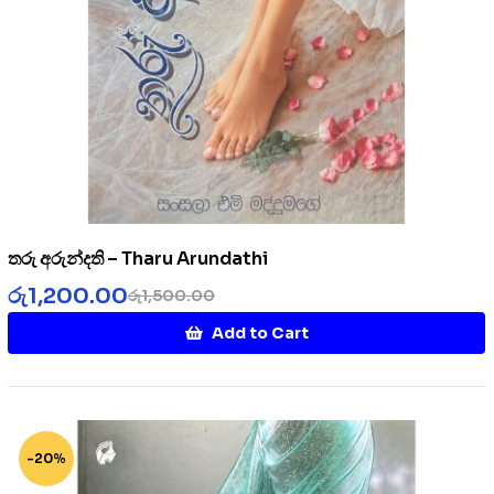
තරු අරුන්දති – Tharu Arundathi
රු
1,200.00
රු
1,500.00
Add to Cart
-20%