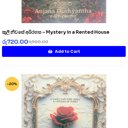
කුලී නිවසේ අබිරහස – Mystery in a Rented House
රු
720.00
රු
900.00
Add to Cart
-20%