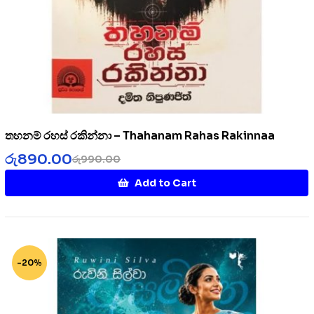
තහනම් රහස් රකින්නා – Thahanam Rahas Rakinnaa
රු
890.00
රු
990.00
Add to Cart
-20%