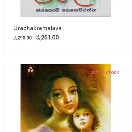
Urachakramalaya
රු
261.00
රු
290.00
OUT OF STOCK