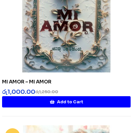
MI AMOR – MI AMOR
රු
1,000.00
රු
1,250.00
Add to Cart