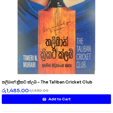
තලිබාන් ක්‍රිකට් ක්ලබ් – The Taliban Cricket Club
රු
1,485.00
රු
1,650.00
Add to Cart