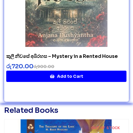
කුලී නිවසේ අබිරහස – Mystery in a Rented House
රු
720.00
රු
900.00
Add to Cart
Related Books
OUT OF STOCK