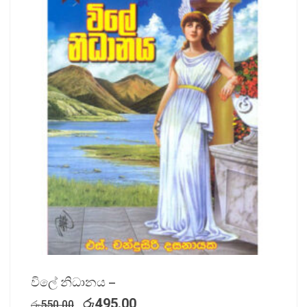
විලේ නිධානය –
රු
495.00
රු
550.00