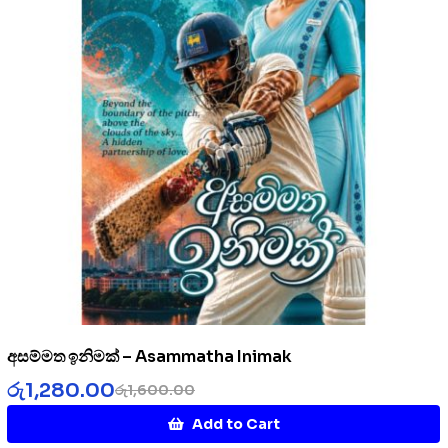
අසම්මත ඉනිමක් – Asammatha Inimak
රු
1,280.00
රු
1,600.00
Add to Cart