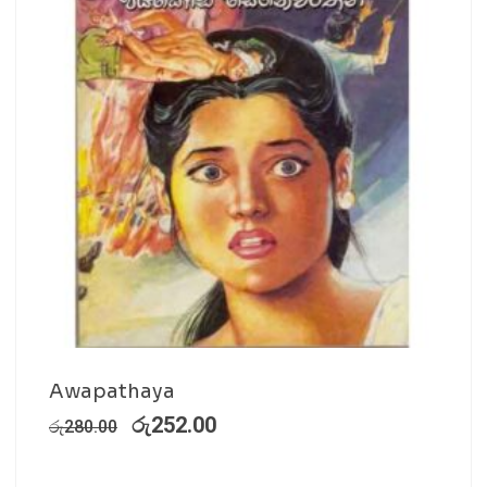
Awapathaya
රු
252.00
රු
280.00