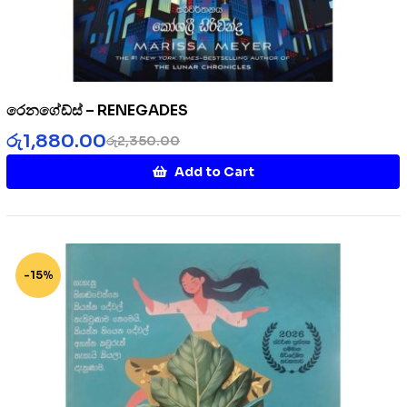
රෙනගේඩ්ස් – RENEGADES
රු
1,880.00
රු
2,350.00
Add to Cart
-15%