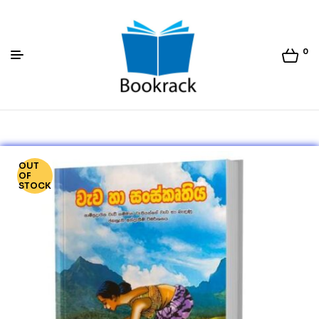
0
Bookrack.lk
OUT
OF
STOCK