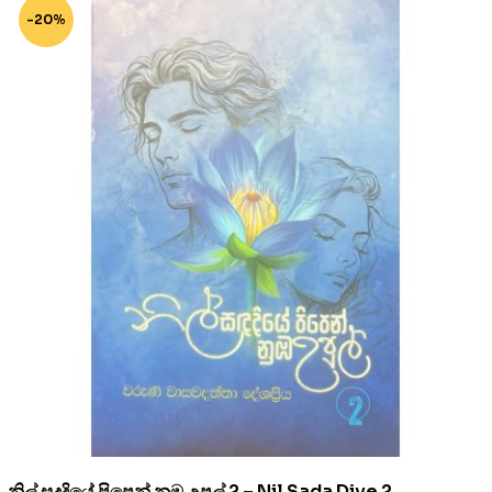
-20%
නිල් සදදියේ පිපෙන් නුඹ උපුල් 2 – Nil Sada Diye 2