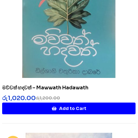
මව්වත් හදවත් – Mawwath Hadawath
රු
1,020.00
රු
1,200.00
Add to Cart