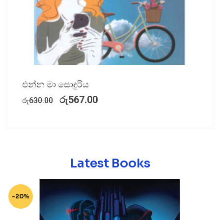
එන්න මා සොදුරිය
රු
567.00
රු
630.00
Latest Books
-20%