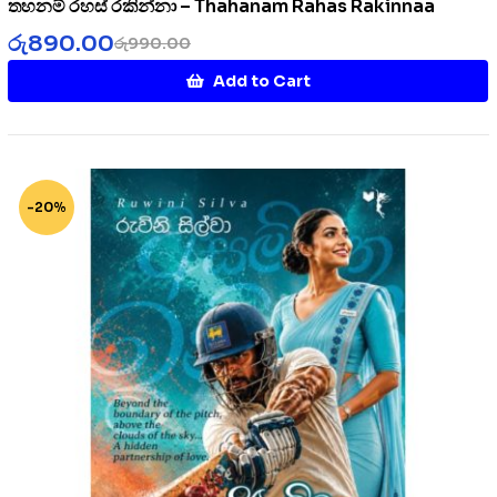
තහනම් රහස් රකින්නා – Thahanam Rahas Rakinnaa
රු
890.00
රු
990.00
Add to Cart
-20%