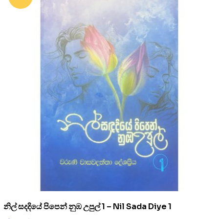
නිල් සදදියේ පිපෙන් නුඹ උපුල් 1 – Nil Sada Diye 1