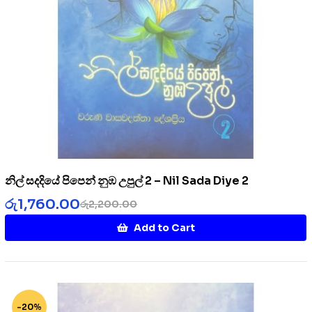
නිල් සදදියේ පිපෙන් නුඹ උපුල් 2 – Nil Sada Diye 2
රු
1,760.00
රු
2,200.00
Add to Cart
-20%