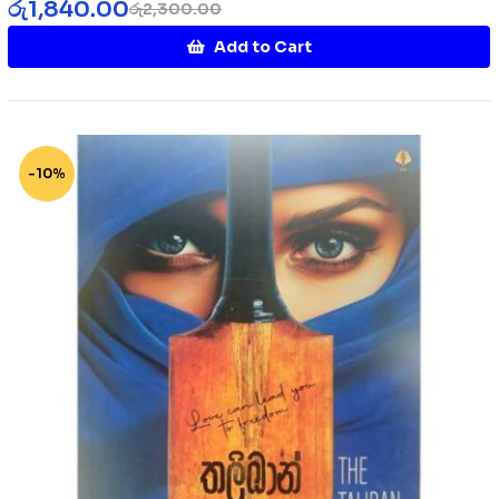
රු
1,840.00
රු
2,300.00
Add to Cart
-10%