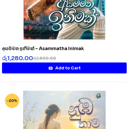
අසම්මත ඉනිමක් – Asammatha Inimak
රු
1,280.00
රු
1,600.00
Add to Cart
-20%