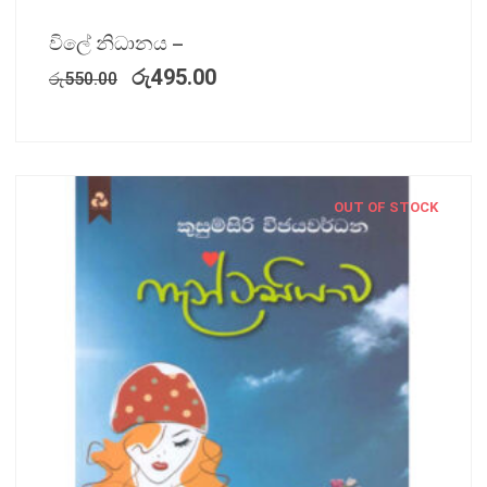
විලේ නිධානය –
රු
495.00
රු
550.00
OUT OF STOCK