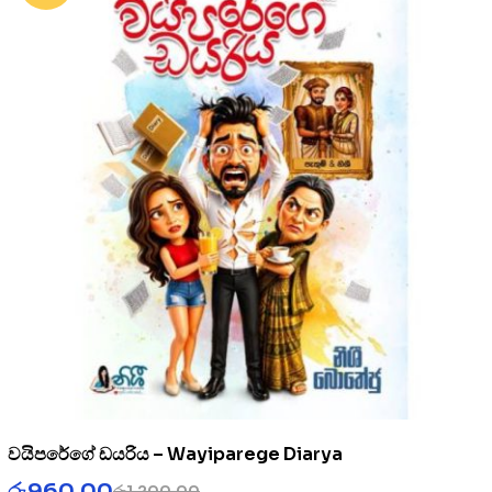
වයිපරේගේ ඩයරිය – Wayiparege Diarya
රු
960.00
රු
1,200.00