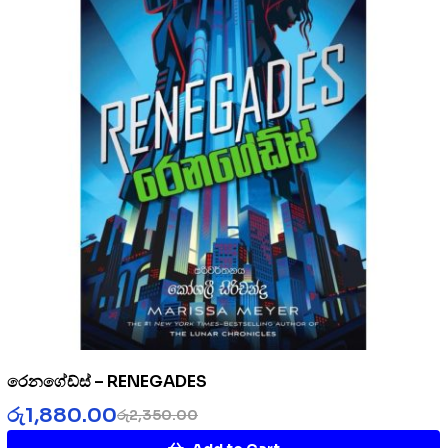
රෙනගේඩ්ස් – RENEGADES
රු
1,880.00
රු
2,350.00