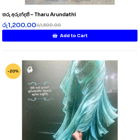
තරු අරුන්දති – Tharu Arundathi
රු
1,200.00
රු
1,500.00
Add to Cart
-20%