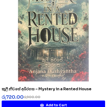
කුලී නිවසේ අබිරහස – Mystery in a Rented House
රු
720.00
රු
900.00
Add to Cart