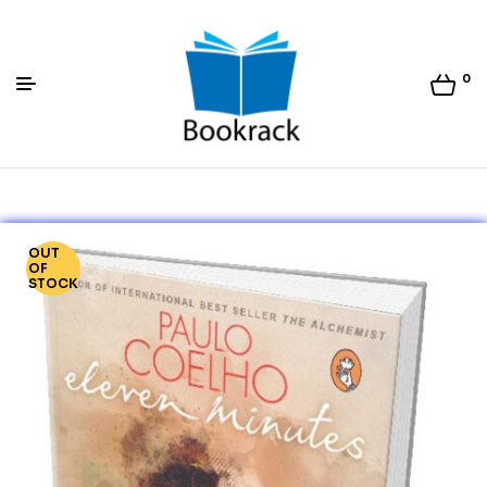
0
Bookrack.lk
OUT
OF
STOCK