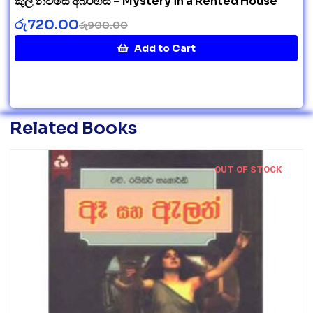
කුලී නිවසේ අබිරහස – Mystery in a Rented House
රු
720.00
රු
900.00
Add to Cart
Related Books
OUT OF STOCK