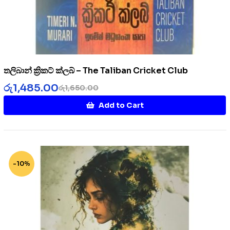
තලිබාන් ක්‍රිකට් ක්ලබ් – The Taliban Cricket Club
රු
1,485.00
රු
1,650.00
Add to Cart
-10%