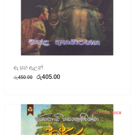
ඈ සහ ඇලන්
රු
405.00
රු
450.00
OUT OF STOCK