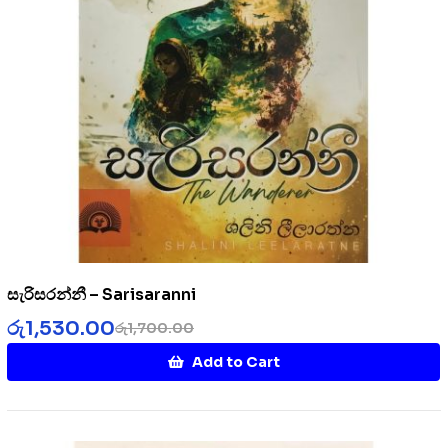
සැරිසරන්නී – Sarisaranni
රු
1,530.00
රු
1,700.00
Add to Cart