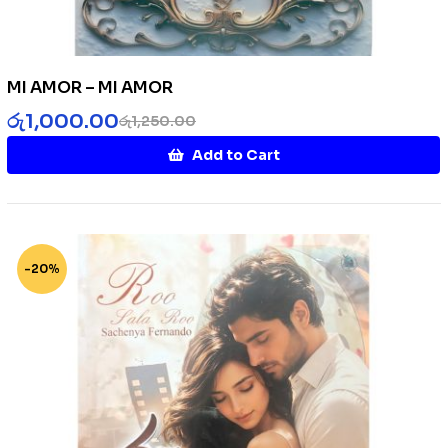
MI AMOR – MI AMOR
රු
1,000.00
රු
1,250.00
Add to Cart
-20%