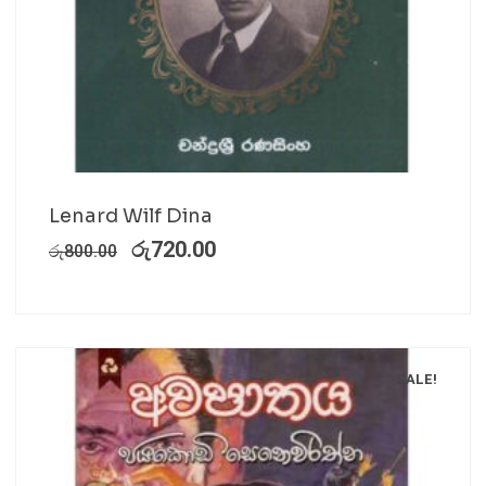
Lenard Wilf Dina
රු
720.00
රු
800.00
SALE!