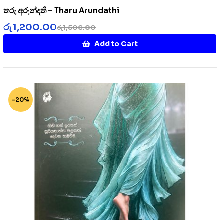
තරු අරුන්දති – Tharu Arundathi
රු
1,200.00
රු
1,500.00
Add to Cart
-20%