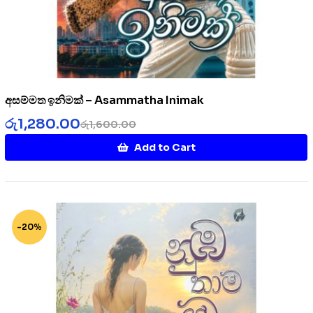
අසම්මත ඉනිමක් – Asammatha Inimak
රු
1,280.00
රු
1,600.00
Add to Cart
-20%