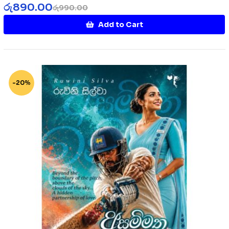
රු
890.00
රු
990.00
Add to Cart
-20%