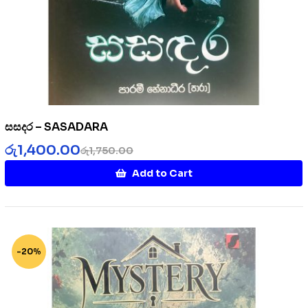
සසදර – SASADARA
රු
1,400.00
රු
1,750.00
Add to Cart
-20%