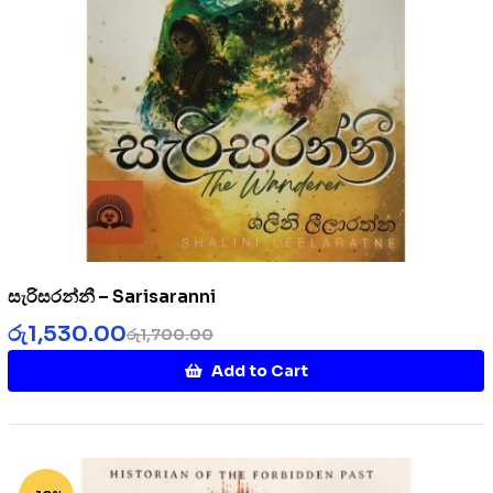
සැරිසරන්නී – Sarisaranni
රු
1,530.00
රු
1,700.00
Add to Cart