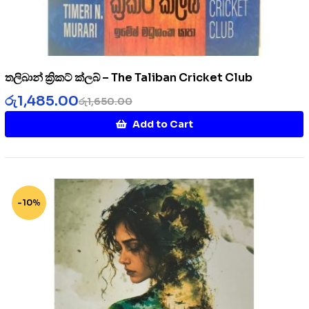
තලිබාන් ක්‍රිකට් ක්ලබ් – The Taliban Cricket Club
රු
1,485.00
රු
1,650.00
Add to Cart
-10%