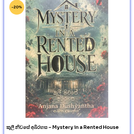
-20%
කුලී නිවසේ අබිරහස – Mystery in a Rented House