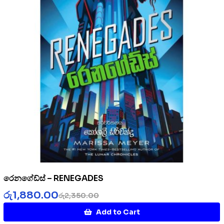
රෙනගේඩ්ස් – RENEGADES
රු
1,880.00
රු
2,350.00
Add to Cart