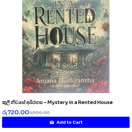
කුලී නිවසේ අබිරහස – Mystery in a Rented House
රු
720.00
රු
900.00
Add to Cart