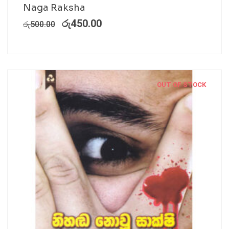
Naga Raksha
රු
450.00
රු
500.00
OUT OF STOCK