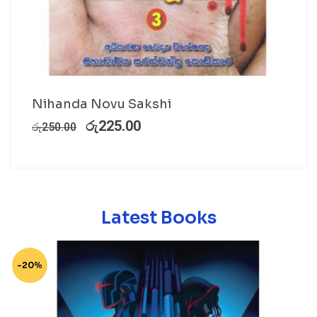
Nihanda Novu Sakshi
රු
225.00
රු
250.00
Latest Books
-20%