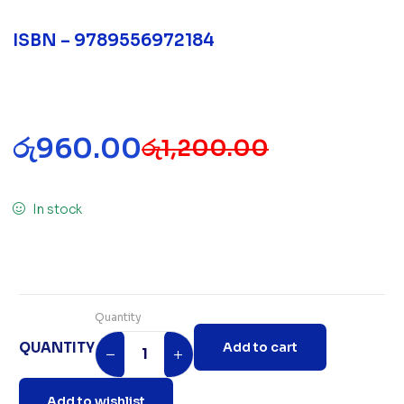
ISBN – 9789556972184
රු
960.00
රු
1,200.00
In stock
Quantity
QUANTITY
Add to cart
Add to wishlist