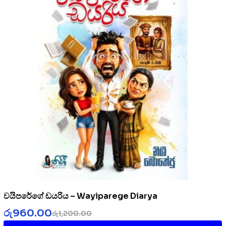
වයිපරේගේ ඩයරිය – Wayiparege Diarya
රු
960.00
රු
1,200.00