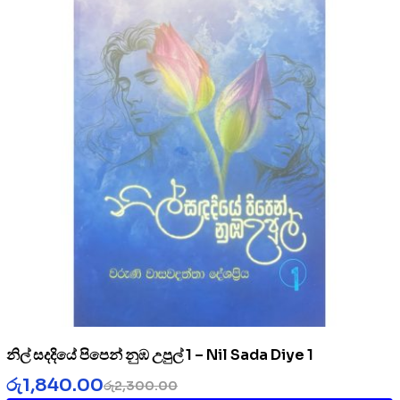
නිල් සදදියේ පිපෙන් නුඹ උපුල් 1 – Nil Sada Diye 1
රු
1,840.00
රු
2,300.00