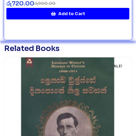
රු
720.00
රු
900.00
Add to Cart
Related Books
SALE!