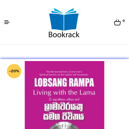
0
Bookrack.lk
-20%