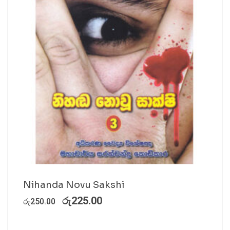
Nihanda Novu Sakshi
රු
225.00
රු
250.00