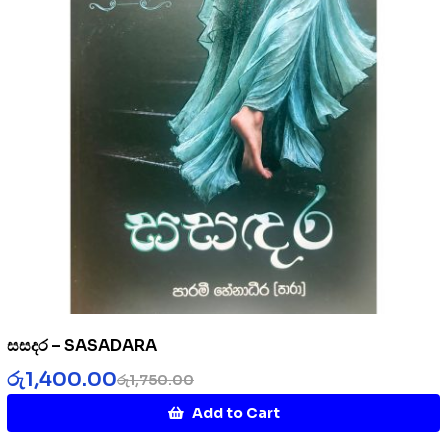
සසදර – SASADARA
රු
1,400.00
රු
1,750.00
Add to Cart