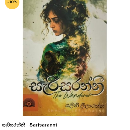
-10%
සැරිසරන්නී – Sarisaranni