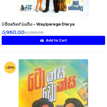
වයිපරේගේ ඩයරිය – Wayiparege Diarya
රු
960.00
රු
1,200.00
Add to Cart
-20%