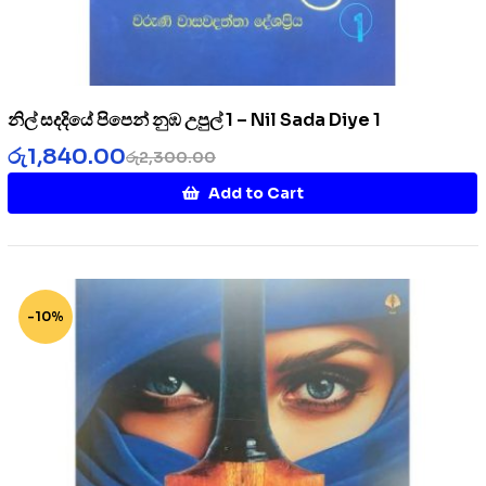
නිල් සදදියේ පිපෙන් නුඹ උපුල් 1 – Nil Sada Diye 1
රු
1,840.00
රු
2,300.00
Add to Cart
-10%