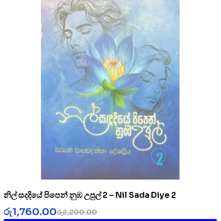
නිල් සදදියේ පිපෙන් නුඹ උපුල් 2 – Nil Sada Diye 2
රු
1,760.00
රු
2,200.00