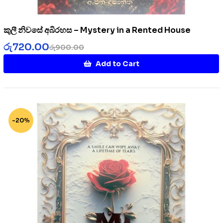
කුලී නිවසේ අබිරහස – Mystery in a Rented House
රු
720.00
රු
900.00
Add to Cart
-20%