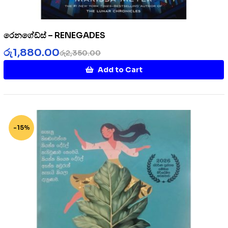
රෙනගේඩ්ස් – RENEGADES
රු
1,880.00
රු
2,350.00
Add to Cart
-15%