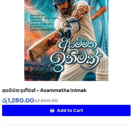
අසම්මත ඉනිමක් – Asammatha Inimak
රු
1,280.00
රු
1,600.00
Add to Cart