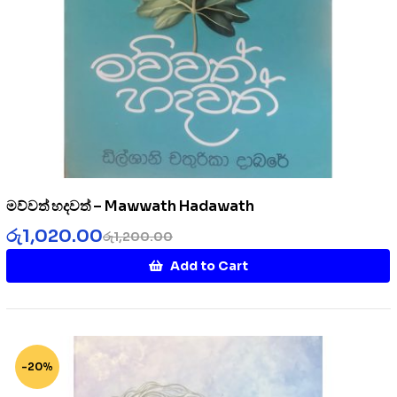
මව්වත් හදවත් – Mawwath Hadawath
රු
1,020.00
රු
1,200.00
Add to Cart
-20%