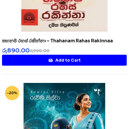
තහනම් රහස් රකින්නා – Thahanam Rahas Rakinnaa
රු
890.00
රු
990.00
Add to Cart
-20%