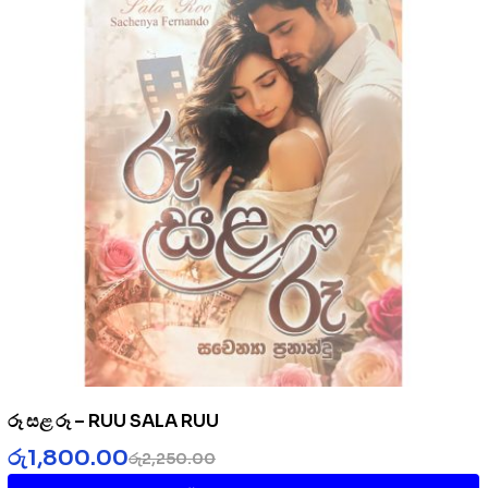
රූ සළ රූ – RUU SALA RUU
රු
1,800.00
රු
2,250.00