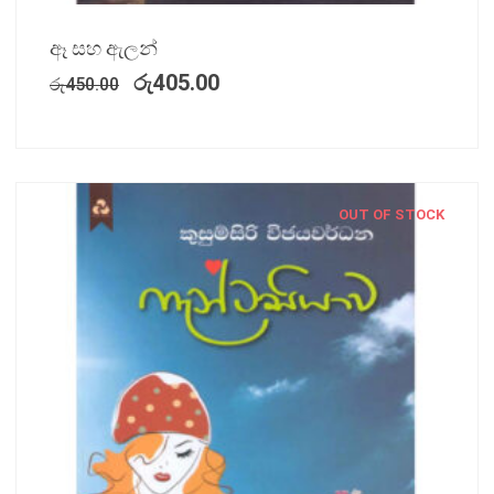
ඈ සහ ඇලන්
රු
405.00
රු
450.00
OUT OF STOCK