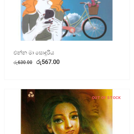
එන්න මා සොදුරිය
රු
567.00
රු
630.00
OUT OF STOCK