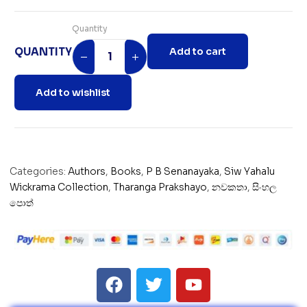
Quantity
QUANTITY
Add to cart
Add to wishlist
Categories:
Authors
,
Books
,
P B Senanayaka
,
Siw Yahalu
Wickrama Collection
,
Tharanga Prakshayo
,
නවකතා
,
සිංහල
පොත්