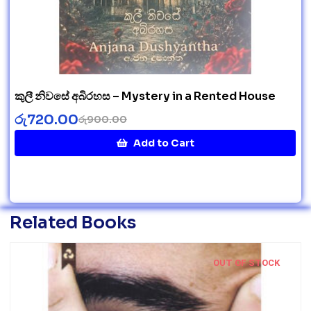
කුලී නිවසේ අබිරහස – Mystery in a Rented House
රු
720.00
රු
900.00
Add to Cart
Related Books
OUT OF STOCK