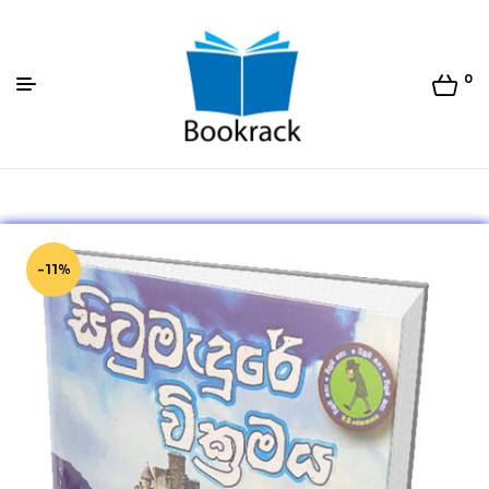
0
Bookrack.lk
-11%