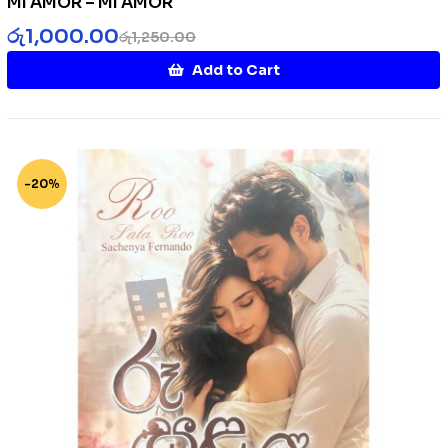
MI AMOR – MI AMOR
රු
1,000.00
රු
1,250.00
Add to Cart
-20%