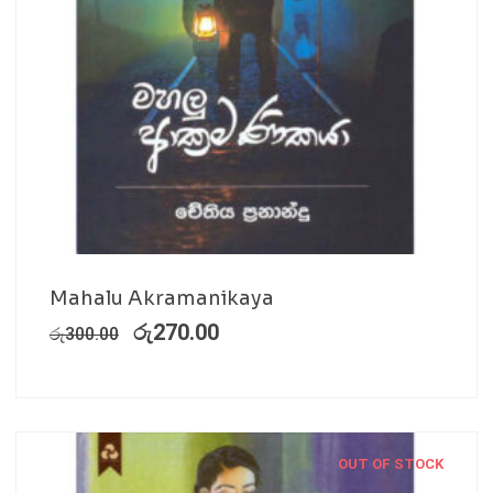
Mahalu Akramanikaya
රු
270.00
රු
300.00
OUT OF STOCK