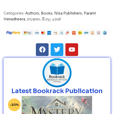
Categories:
Authors
,
Books
,
Nisa Publishers
,
Parami
Henadheera
,
නවකතා
,
සිංහල පොත්
Latest Bookrack Publication
-20%