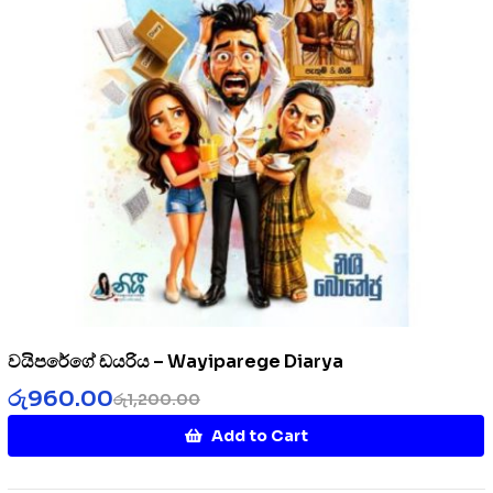
වයිපරේගේ ඩයරිය – Wayiparege Diarya
රු
960.00
රු
1,200.00
Add to Cart