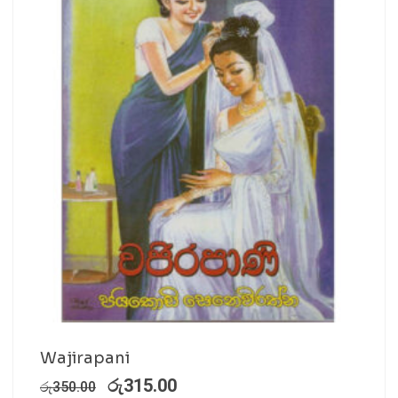
Wajirapani
රු
315.00
රු
350.00