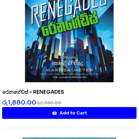
රෙනගේඩ්ස් – RENEGADES
රු
1,880.00
රු
2,350.00
Add to Cart