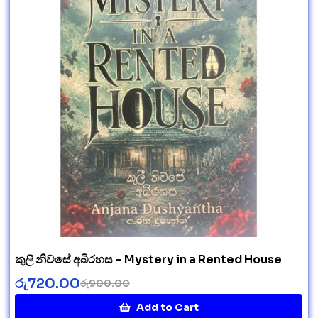
කුලී නිවසේ අබිරහස – Mystery in a Rented House
රු
720.00
රු
900.00
Add to Cart