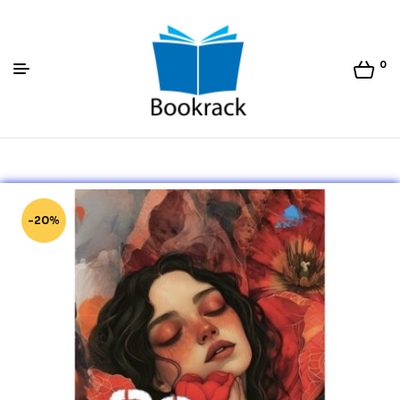
0
Bookrack.lk
-20%