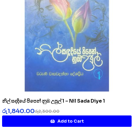
නිල් සදදියේ පිපෙන් නුඹ උපුල් 1 – Nil Sada Diye 1
රු
1,840.00
රු
2,300.00
Add to Cart