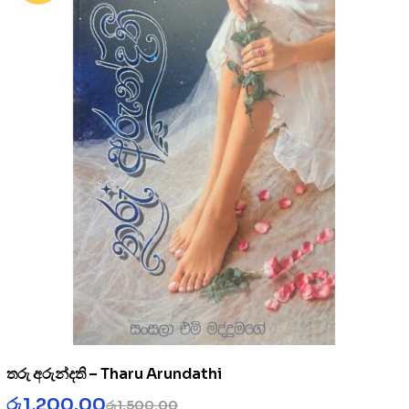
තරු අරුන්දති – Tharu Arundathi
රු
1,200.00
රු
1,500.00