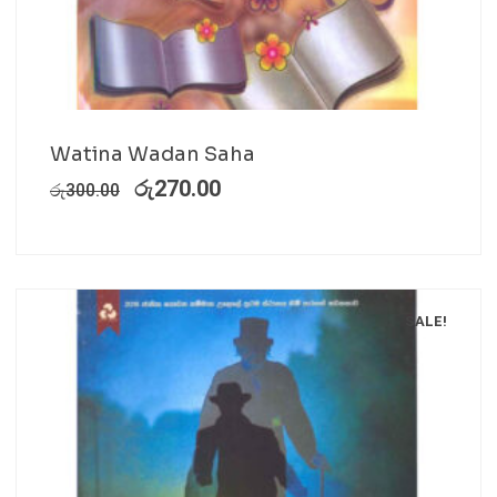
Watina Wadan Saha
රු
270.00
රු
300.00
SALE!