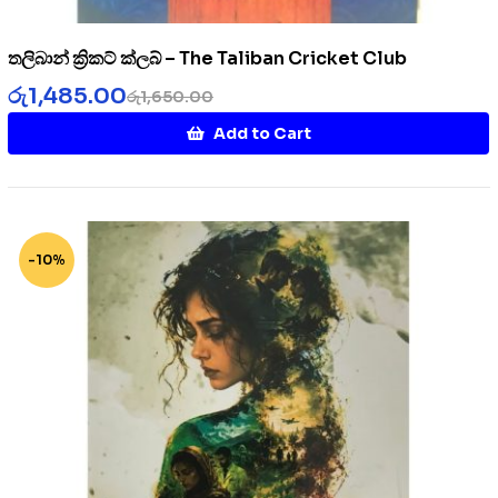
තලිබාන් ක්‍රිකට් ක්ලබ් – The Taliban Cricket Club
රු
1,485.00
රු
1,650.00
Add to Cart
-10%