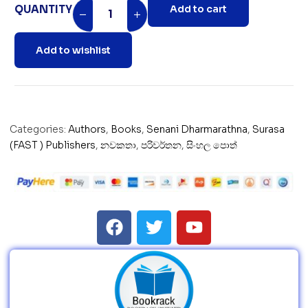
QUANTITY
Add to cart
Add to wishlist
Categories:
Authors
,
Books
,
Senani Dharmarathna
,
Surasa
(FAST ) Publishers
,
නවකතා
,
පරිවර්තන
,
සිංහල පොත්