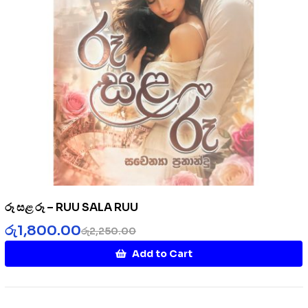
රූ සළ රූ – RUU SALA RUU
රු
1,800.00
රු
2,250.00
Add to Cart