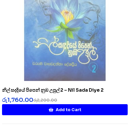
නිල් සදදියේ පිපෙන් නුඹ උපුල් 2 – Nil Sada Diye 2
රු
1,760.00
රු
2,200.00
Add to Cart