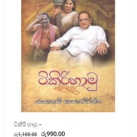
ටිකිරි හාමු –
රු
990.00
රු
1,100.00