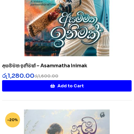
අසම්මත ඉනිමක් – Asammatha Inimak
රු
1,280.00
රු
1,600.00
Add to Cart
-20%