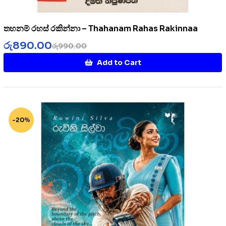
තහනම් රහස් රකින්නා – Thahanam Rahas Rakinnaa
රු
890.00
රු
990.00
Add to Cart
-20%