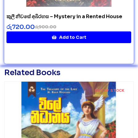
කුලී නිවසේ අබිරහස – Mystery in a Rented House
රු
720.00
රු
900.00
Add to Cart
Related Books
OUT OF STOCK