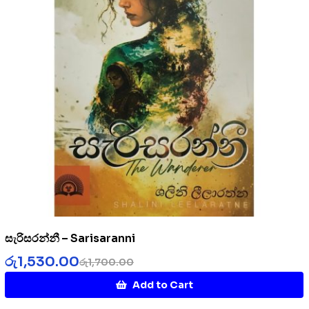
සැරිසරන්නී – Sarisaranni
රු
1,530.00
රු
1,700.00
Add to Cart