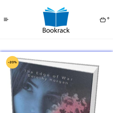
0
Bookrack.lk
-20%