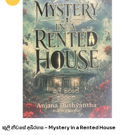
කුලී නිවසේ අබිරහස – Mystery in a Rented House