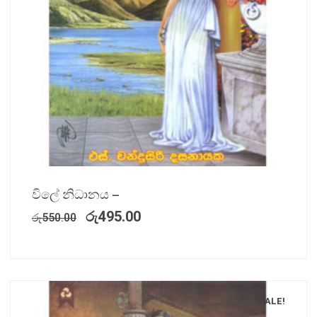
විලේ නිධානය –
රු
495.00
රු
550.00
SALE!