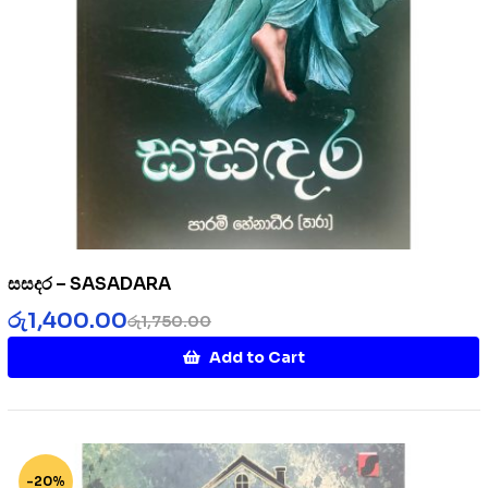
සසදර – SASADARA
රු
1,400.00
රු
1,750.00
Add to Cart
-20%