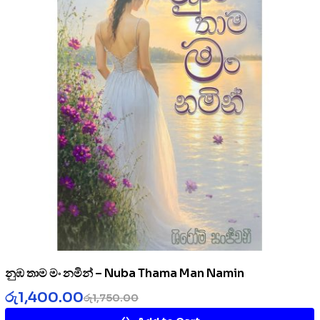
නුඹ තාම මං නමින් – Nuba Thama Man Namin
රු
1,400.00
රු
1,750.00