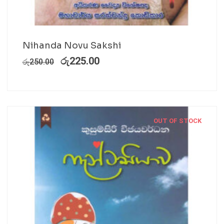
Nihanda Novu Sakshi
රු
225.00
රු
250.00
OUT OF STOCK