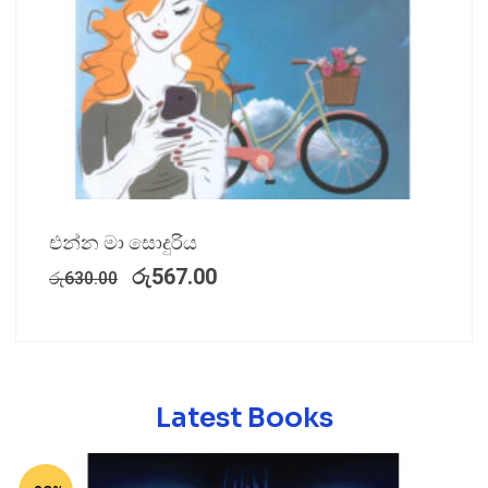
එන්න මා සොදුරිය
රු
567.00
රු
630.00
Latest Books