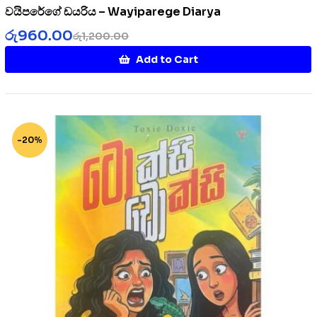
වයිපරේගේ ඩයරිය – Wayiparege Diarya
රු
960.00
රු
1,200.00
Add to Cart
-20%