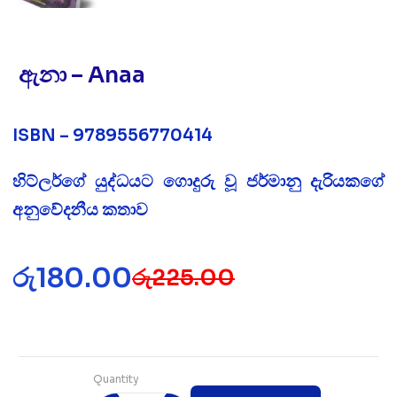
ඇනා – Anaa
ISBN – 9789556770414
හිට්ලර්ගේ යුද්ධයට ගොදුරු වූ ජර්මානු දැරියකගේ
අනුවේදනීය කතාව
රු
180.00
රු
225.00
Quantity