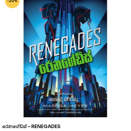
-20%
රෙනගේඩ්ස් – RENEGADES