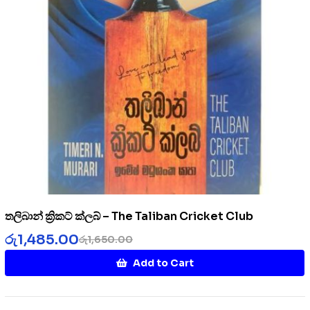
තලිබාන් ක්‍රිකට් ක්ලබ් – The Taliban Cricket Club
රු
1,485.00
රු
1,650.00
Add to Cart