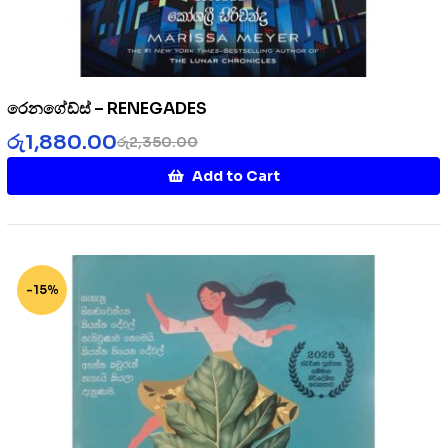
රෙනගේඩ්ස් – RENEGADES
රු
1,880.00
රු
2,350.00
Add to Cart
-15%