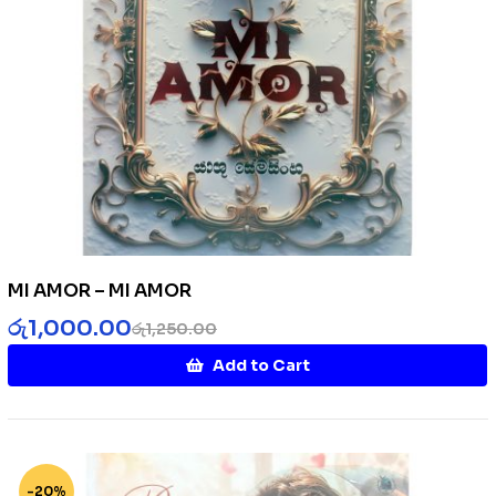
MI AMOR – MI AMOR
රු
1,000.00
රු
1,250.00
Add to Cart
-20%