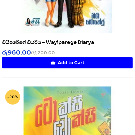
වයිපරේගේ ඩයරිය – Wayiparege Diarya
රු
960.00
රු
1,200.00
Add to Cart
-20%