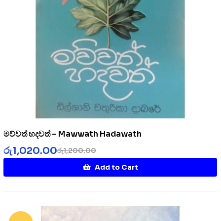
මව්වත් හදවත් – Mawwath Hadawath
රු
1,020.00
රු
1,200.00
Add to Cart