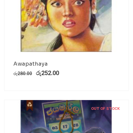
Awapathaya
රු
252.00
රු
280.00
OUT OF STOCK