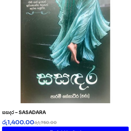
සසදර – SASADARA
රු
1,400.00
රු
1,750.00