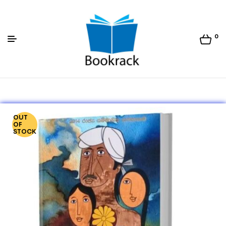
0
Bookrack.lk
OUT
OF
STOCK