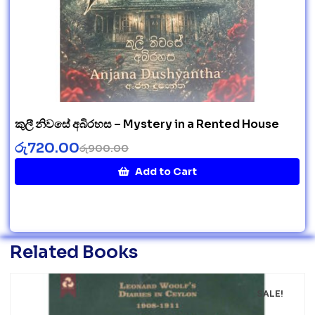
කුලී නිවසේ අබිරහස – Mystery in a Rented House
රු
720.00
රු
900.00
Add to Cart
Related Books
SALE!