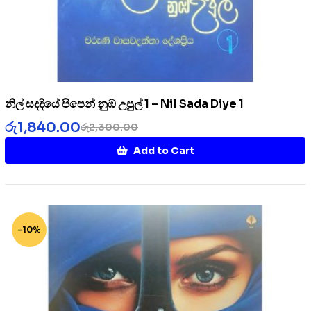
නිල් සදදියේ පිපෙන් නුඹ උපුල් 1 – Nil Sada Diye 1
රු
1,840.00
රු
2,300.00
Add to Cart
-10%