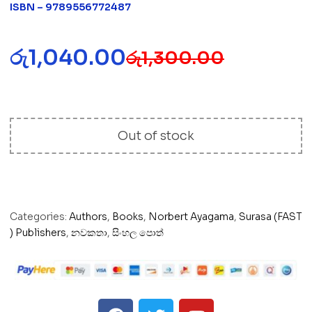
ISBN – 9789556772487
රු
1,040.00
රු
1,300.00
Out of stock
Categories:
Authors
,
Books
,
Norbert Ayagama
,
Surasa (FAST
) Publishers
,
නවකතා
,
සිංහල පොත්