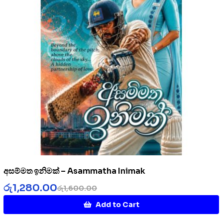
අසම්මත ඉනිමක් – Asammatha Inimak
රු
1,280.00
රු
1,600.00
Add to Cart