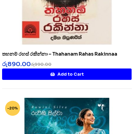
තහනම් රහස් රකින්නා – Thahanam Rahas Rakinnaa
රු
890.00
රු
990.00
Add to Cart
-20%