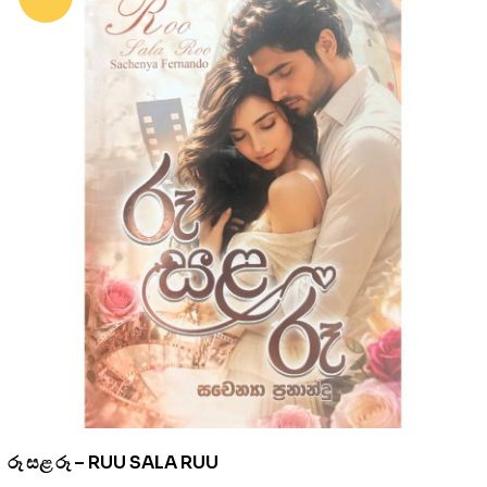
රූ සළ රූ – RUU SALA RUU