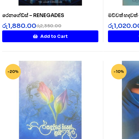
රෙනගේඩ්ස් – RENEGADES
මව්වත් හදවත
රු
1,880.00
රු
1,020.0
රු
2,350.00
Add to Cart
-20%
-10%