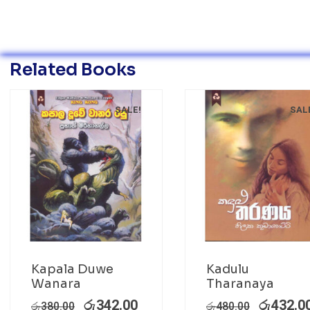
Related Books
SALE!
SAL
Kapala Duwe
Kadulu
Wanara
Tharanaya
රු
342.00
රු
432.0
රු
380.00
රු
480.00