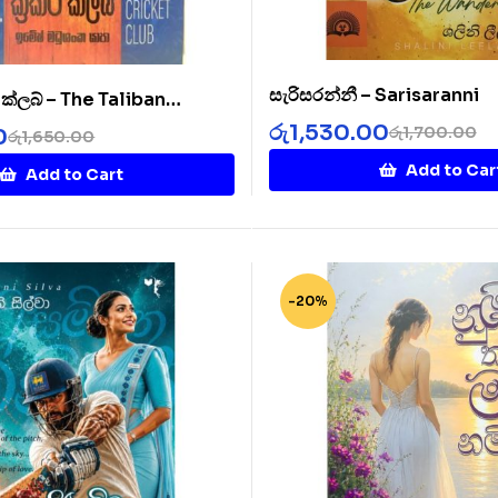
සැරිසරන්නී – Sarisaranni
ට් ක්ලබ් – The Taliban
b
රු
1,530.00
රු
1,700.00
0
රු
1,650.00
Add to Car
Add to Cart
-20%