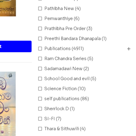
Pathibha New
(4)
Pemwanthiye
(6)
Prathibha Pre Order
(3)
Preethi Bandara Dhanapala
(1)
t
Publications
(4911)
Ram Chandra Series
(5)
Sadamadawi New
(2)
School Good and evil
(5)
Science Fiction
(10)
self publications
(86)
Sherrlock D
(1)
SI-FI
(7)
Thara & Sithuwili
(4)