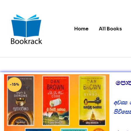
Home
All Books
Bookrack.lk
Leading
Online
Book
පොත
Store
-15%
in
Sri
Lanka
අවශ්‍
පිවිසෙ