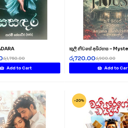
SADARA
කුලී නිවසේ අබිරහස – Myste
Rented House
0
රු
720.00
රු
1,750.00
රු
900.00
Add to Cart
Add to Car
-20%