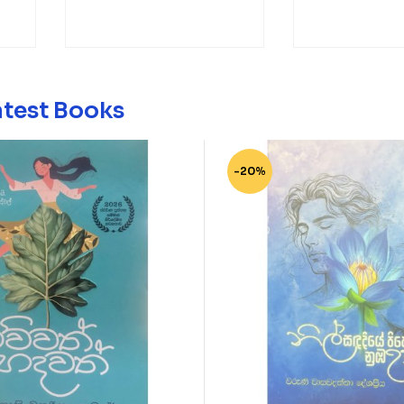
atest Books
-20%