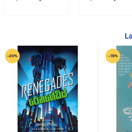
L
-20%
-15%