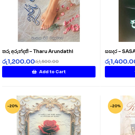
තරු අරුන්දති – Tharu Arundathi
සසදර – SA
රු
1,200.00
රු
1,400.0
රු
1,500.00
Add to Cart
-20%
-20%