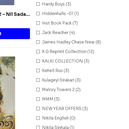
Hardy Boys
(3)
Hiddenhalls -01
(1)
 2 – Nil Sada
Inst Book Pack
(7)
Jack Reacher
(4)
t
James Hadley Chase New
(8)
K G Reprint Collection
(12)
KALKI COLLECTION
(3)
Keheli Rus
(3)
Kulageyi Sirakari
(3)
Malory Towers 2
(2)
MMM
(3)
NEW YEAR OFFERS
(3)
Nikila English
(0)
Nikila Sinhala
(1)