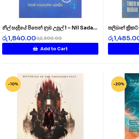
නිල් සදදියේ පිපෙන් නුඹ උපුල් 1 – Nil Sada
තලිබාන් ක්‍රික
Diye 1
Cricket Clu
රු
1,840.00
රු
1,485.0
රු
2,300.00
Add to Cart
-10%
-20%