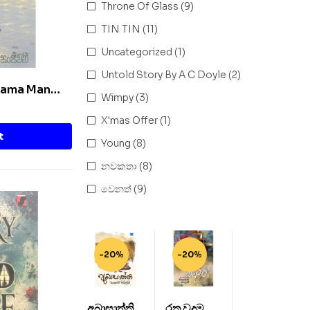
Throne Of Glass
(9)
TIN TIN
(11)
Uncategorized
(1)
Untold Story By A C Doyle
(2)
Thama Man
Wimpy
(3)
X'mas Offer
(1)
t
Young
(8)
නවකතා
(8)
වෙනත්
(9)
-20%
-20%
අබාසාත්ති –
රතු වදමල් –