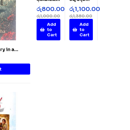
AbaSatht
Rathu
රු
800.00
රු
1,100.00
hi
Wada
රු
1,000.00
රු
1,380.00
Mal
Add
Add
to
to
Cart
Cart
ry in a
t