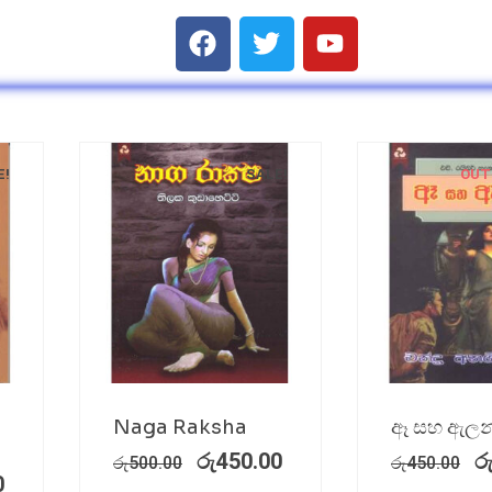
E!
SALE!
OUT
Naga Raksha
ඈ සහ ඇලන
රු
450.00
ර
රු
500.00
රු
450.00
0