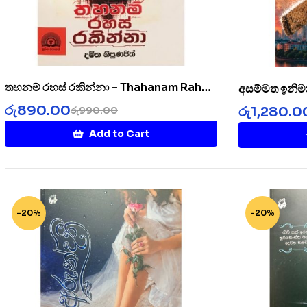
තහනම් රහස් රකින්නා – Thahanam Rahas
අසම්මත ඉනිම
Rakinnaa
රු
890.00
රු
1,280.0
රු
990.00
Add to Cart
-20%
-20%