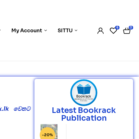
6
0
My Account
SITTU
ck.lk වෙතට
Latest Bookrack
Publication
-20%