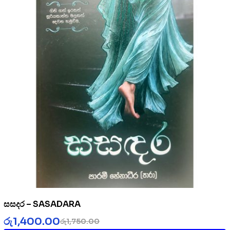
සසදර – SASADARA
රු
1,400.00
රු
1,750.00