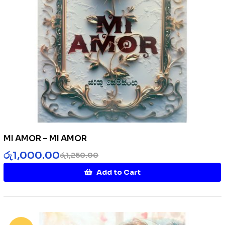
MI AMOR – MI AMOR
රු
1,000.00
රු
1,250.00
Add to Cart