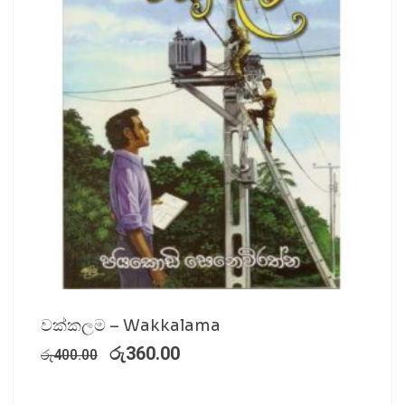
වක්කලම – Wakkalama
රු
360.00
රු
400.00