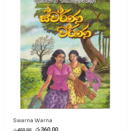
Swarna Warna
රු
360.00
රු
400.00