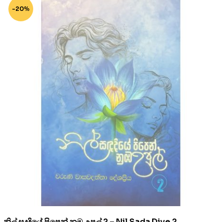
-20%
නිල් සදදියේ පිපෙන් නුඹ උපුල් 2 – Nil Sada Diye 2