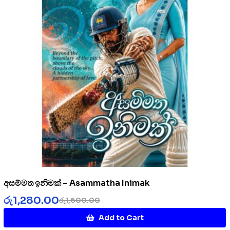
අසම්මත ඉනිමක් – Asammatha Inimak
රු
1,280.00
රු
1,600.00
Add to Cart