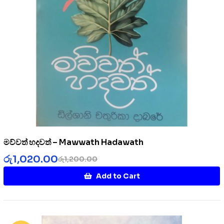
මව්වත් හදවත් – Mawwath Hadawath
රු
1,020.00
රු
1,200.00
Add to Cart