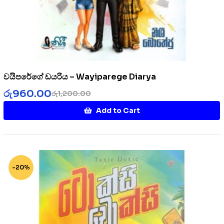
වයිපරේගේ ඩයරිය – Wayiparege Diarya
රු
960.00
රු
1,200.00
Add to Cart
-20%