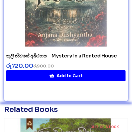
කුලී නිවසේ අබිරහස – Mystery in a Rented House
රු
720.00
රු
900.00
Add to Cart
Related Books
OUT OF STOCK