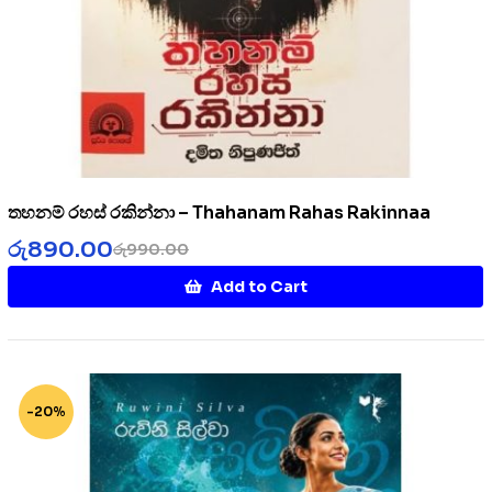
තහනම් රහස් රකින්නා – Thahanam Rahas Rakinnaa
රු
890.00
රු
990.00
Add to Cart
-20%