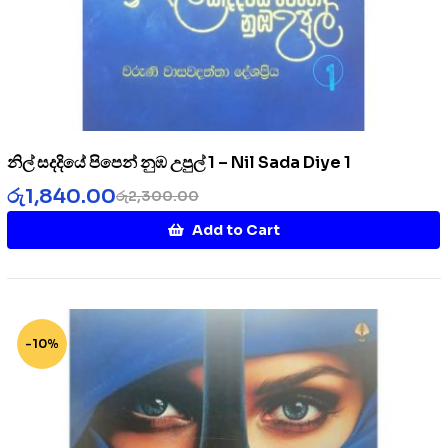
නිල් සදදියේ පිපෙන් නුඹ උපුල් 1 – Nil Sada Diye 1
රු
1,840.00
රු
2,300.00
Add to Cart
-10%