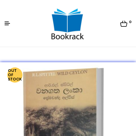
0
Bookrack.lk
OUT
OF
STOCK