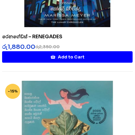
රෙනගේඩ්ස් – RENEGADES
රු
1,880.00
රු
2,350.00
Add to Cart
-15%