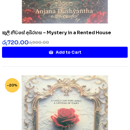
කුලී නිවසේ අබිරහස – Mystery in a Rented House
රු
720.00
රු
900.00
Add to Cart
-20%