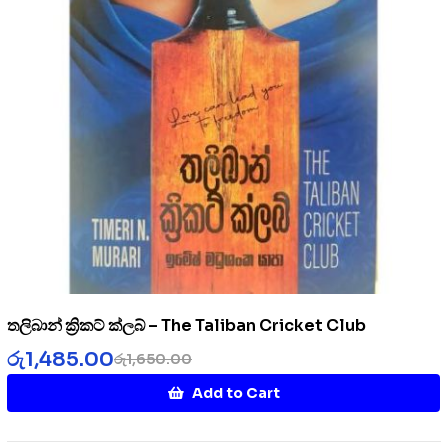
තලිබාන් ක්‍රිකට් ක්ලබ් – The Taliban Cricket Club
රු
1,485.00
රු
1,650.00
Add to Cart