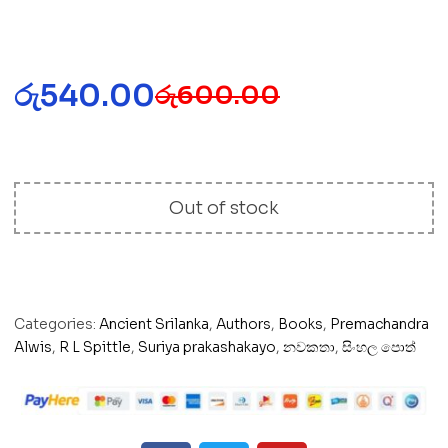
රු
540.00
රු
600.00
Out of stock
Categories:
Ancient Srilanka
,
Authors
,
Books
,
Premachandra
Alwis
,
R L Spittle
,
Suriya prakashakayo
,
නවකතා
,
සිංහල පොත්