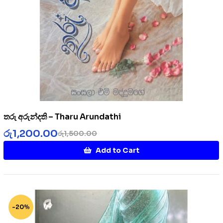
තරු අරුන්දති – Tharu Arundathi
රු
1,200.00
රු
1,500.00
Add to Cart
-20%