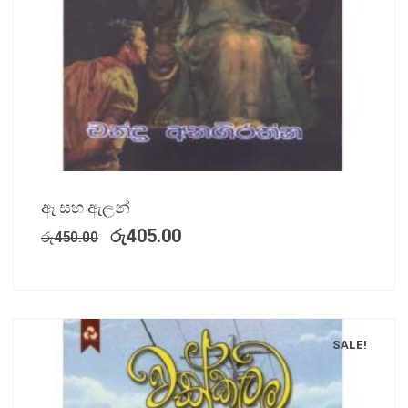
ඈ සහ ඇලන්
රු
405.00
රු
450.00
SALE!