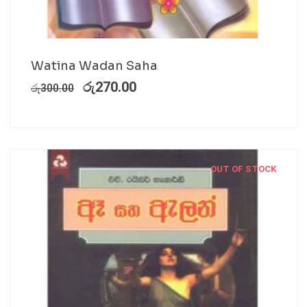
Watina Wadan Saha
රු
270.00
රු
300.00
OUT OF STOCK