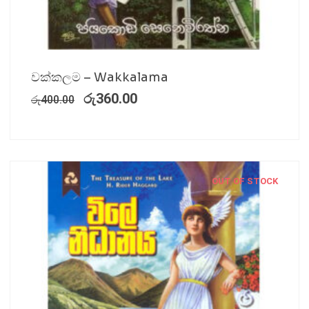
වක්කලම – Wakkalama
රු
360.00
රු
400.00
OUT OF STOCK