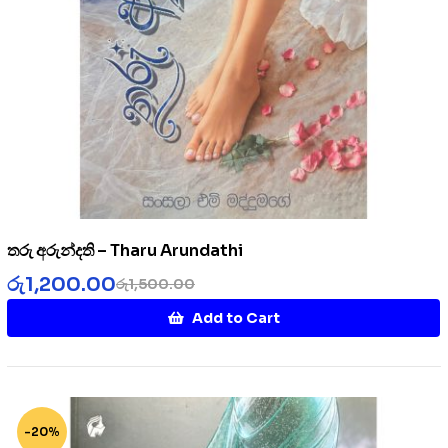
තරු අරුන්දති – Tharu Arundathi
රු
1,200.00
රු
1,500.00
Add to Cart
-20%