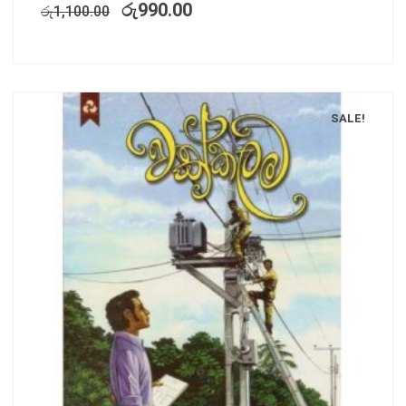
රු
990.00
රු
1,100.00
SALE!