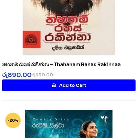
තහනම් රහස් රකින්නා – Thahanam Rahas Rakinnaa
රු
890.00
රු
990.00
Add to Cart
-20%