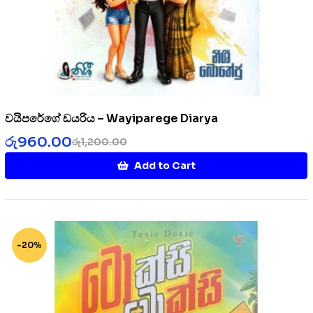
වයිපරේගේ ඩයරිය – Wayiparege Diarya
රු
960.00
රු
1,200.00
Add to Cart
-20%