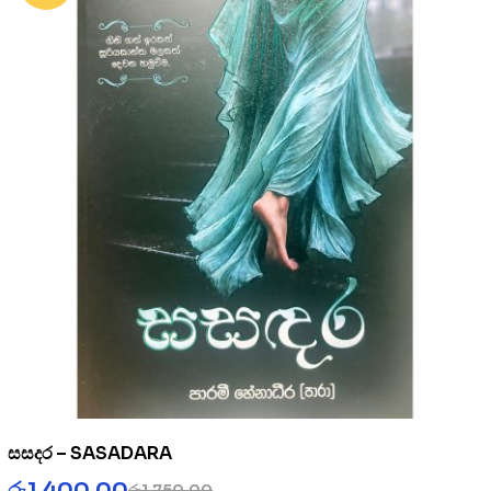
සසදර – SASADARA
රු
1,400.00
රු
1,750.00