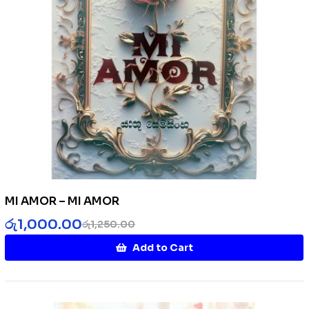
MI AMOR – MI AMOR
රු
1,000.00
රු
1,250.00
Add to Cart