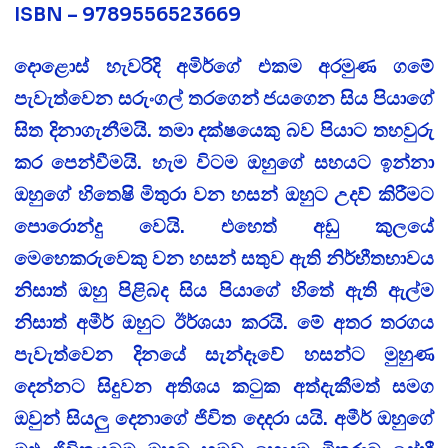
ISBN – 9789556523669
දොළොස් හැවරිදි අමිර්ගේ එකම අරමුණ ගමේ
පැවැත්වෙන සරුංගල් තරගෙන් ජයගෙන සිය පියාගේ
සිත දිනාගැනීමයි. තමා දක්ෂයෙකු බව පියාට තහවුරු
කර පෙන්වීමයි. හැම විටම ඔහුගේ සහයට ඉන්නා
ඔහුගේ හිතෙෂි මිතුරා වන හසන් ඔහුට උදව් කිරීමට
පොරොන්දු වෙයි. එහෙත් අඩු කුලයේ
මෙහෙකරුවෙකු වන හසන් සතුව ඇති නිර්භීතභාවය
නිසාත් ඔහු පිළිබද සිය පියාගේ හිතේ ඇති ඇල්ම
නිසාත් අමීර් ඔහුට ඊර්ශයා කරයි. මේ අතර තරගය
පැවැත්වෙන දිනයේ සැන්දෑවේ හසන්ට මුහුණ
දෙන්නට සිදුවන අතිශය කටුක අත්දැකීමත් සමග
ඔවුන් සියලු දෙනාගේ ජිවිත දෙදරා යයි. අමීර් ඔහුගේ