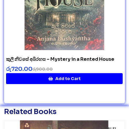
කුලී නිවසේ අබිරහස – Mystery in a Rented House
රු
720.00
රු
900.00
Add to Cart
Related Books
SALE!