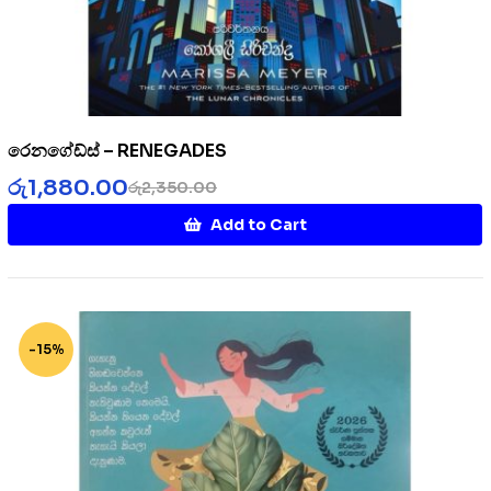
රෙනගේඩ්ස් – RENEGADES
රු
1,880.00
රු
2,350.00
Add to Cart
-15%