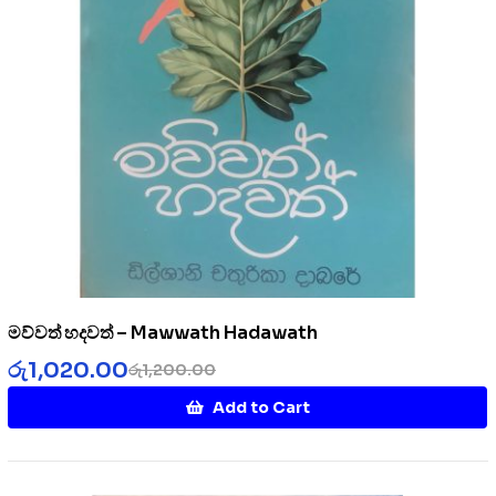
මව්වත් හදවත් – Mawwath Hadawath
රු
1,020.00
රු
1,200.00
Add to Cart