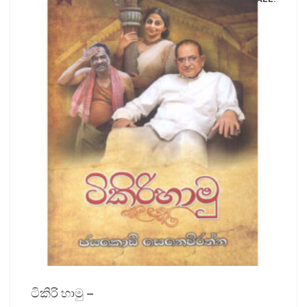
ටිකිරි හාමු –