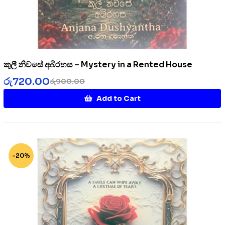
කුලී නිවසේ අබිරහස – Mystery in a Rented House
රු
720.00
රු
900.00
Add to Cart
-20%