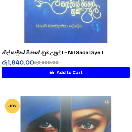
නිල් සදදියේ පිපෙන් නුඹ උපුල් 1 – Nil Sada Diye 1
රු
1,840.00
රු
2,300.00
Add to Cart
-10%