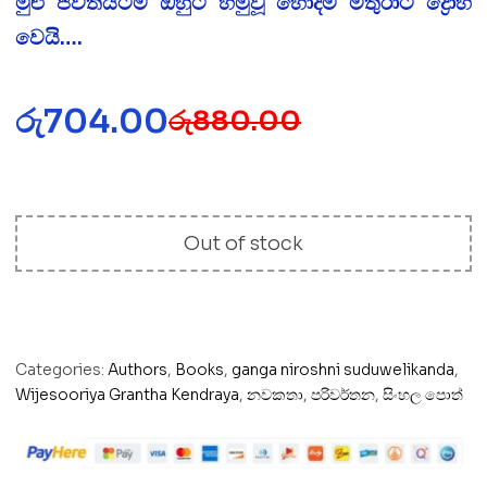
මුළු ජිවිතයටම ඔහුට හමුවූ හොදම මිතුරාට ද්‍රෝහී
වෙයි….
රු
704.00
රු
880.00
Out of stock
Categories:
Authors
,
Books
,
ganga niroshni suduwelikanda
,
Wijesooriya Grantha Kendraya
,
නවකතා
,
පරිවර්තන
,
සිංහල පොත්