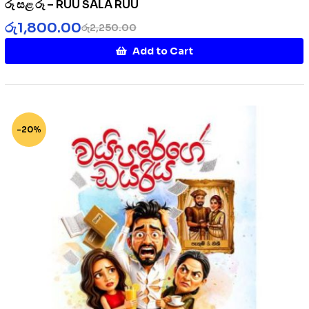
රූ සළ රූ – RUU SALA RUU
රු
1,800.00
රු
2,250.00
Add to Cart
-20%