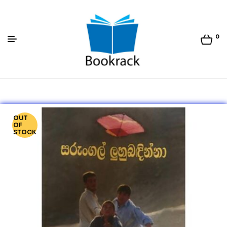
0
Bookrack.lk
OUT
OF
STOCK