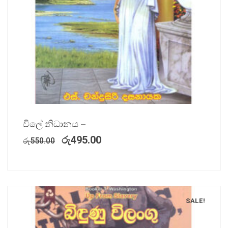
විලේ නිධානය –
රු
495.00
රු
550.00
SALE!