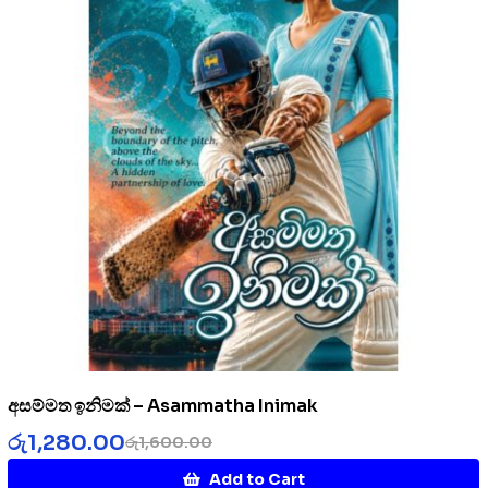
අසම්මත ඉනිමක් – Asammatha Inimak
රු
1,280.00
රු
1,600.00
Add to Cart