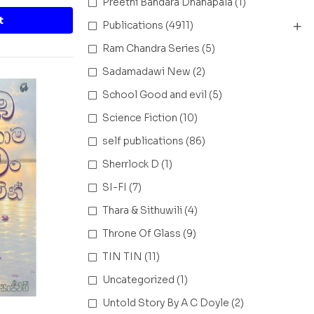
Preethi Bandara Dhanapala
(1)
t
Publications
(4911)
Ram Chandra Series
(5)
Sadamadawi New
(2)
School Good and evil
(5)
Science Fiction
(10)
self publications
(86)
Sherrlock D
(1)
SI-FI
(7)
Thara & Sithuwili
(4)
Throne Of Glass
(9)
TIN TIN
(11)
Uncategorized
(1)
Untold Story By A C Doyle
(2)