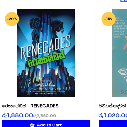
-20%
-15%
රෙනගේඩ්ස් – RENEGADES
මව්වත් හදවත
රු
1,880.00
රු
1,020.0
රු
2,350.00
Add to Cart