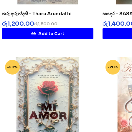
තරු අරුන්දති – Tharu Arundathi
සසදර – SA
රු
1,200.00
රු
1,400.0
රු
1,500.00
Add to Cart
-20%
-20%