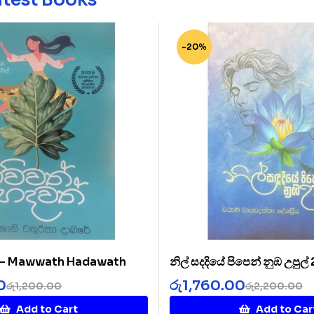
-20%
් – Mawwath Hadawath
නිල් සදදියේ පිපෙන් නුඹ උපුල්
Diye 2
0
රු
1,760.00
රු
1,200.00
රු
2,200.00
Add to Cart
Add to Car