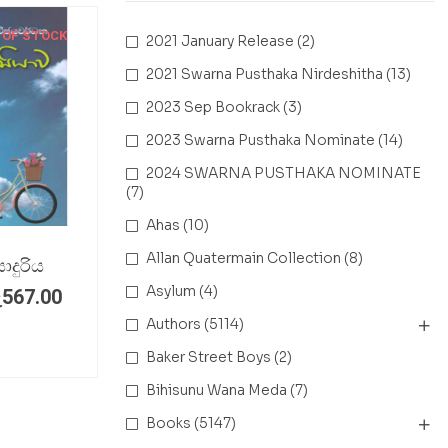
 OF STOCK
2021 January Release
(2)
2021 Swarna Pusthaka Nirdeshitha
(13)
2023 Sep Bookrack
(3)
2023 Swarna Pusthaka Nominate
(14)
2024 SWARNA PUSTHAKA NOMINATE
(7)
Ahas
(10)
Allan Quatermain Collection
(8)
දුරිය
Asylum
(4)
ු
567.00
Authors
(5114)
Baker Street Boys
(2)
Bihisunu Wana Meda
(7)
Books
(5147)