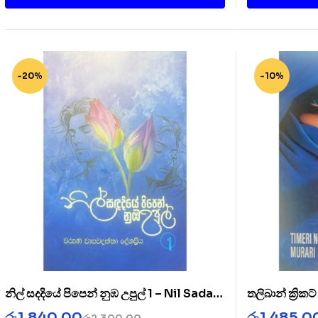
-20%
-10%
නිල් සදදියේ පිපෙන් නුඹ උපුල් 1 – Nil Sada
තලිබාන් ක්‍රික
Diye 1
Cricket Clu
රු
1,840.00
රු
1,485.0
රු
2,300.00