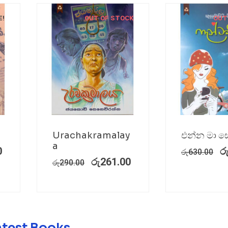
E!
OUT OF STOCK
OUT
Urachakramalay
එන්න මා සො
a
0
ර
රු
630.00
රු
261.00
රු
290.00
atest Books