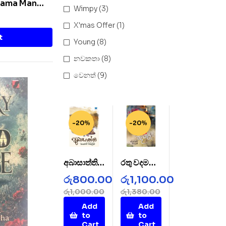
Thama Man
Wimpy
(3)
X'mas Offer
(1)
t
Young
(8)
නවකතා
(8)
වෙනත්
(9)
-20%
-20%
අබාසාත්ති –
රතු වදමල් –
AbaSatht
Rathu
රු
800.00
රු
1,100.00
hi
Wada
රු
1,000.00
රු
1,380.00
Mal
Add
Add
to
to
Cart
Cart