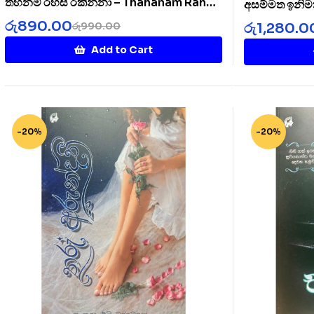
තහනම් රහස් රකින්නා – Thahanam Rahas
අසම්මත ඉනිම
Rakinnaa
රු
890.00
රු
1,280.0
රු
990.00
Add to Cart
-20%
-20%