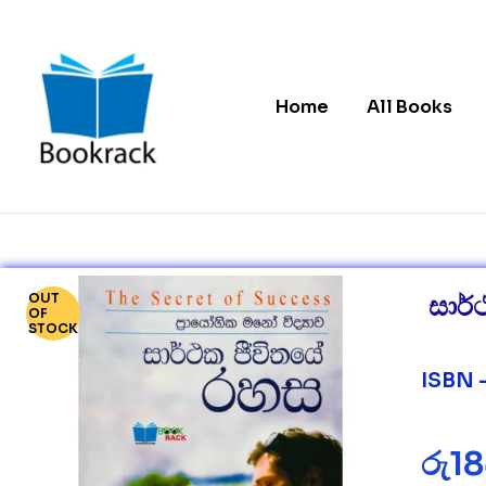
Home
All Books
Bookrack.lk
Leading
Online
Book
OUT
සාර්
Store
OF
in
STOCK
Sri
Lanka
ISBN 
රු
1