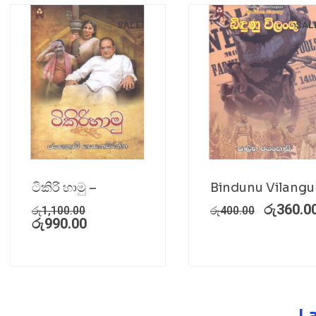
SALE!
SAL
ටිකිරි හාමු –
Bindunu Vilangu
රු
360.0
රු
1,100.00
රු
400.00
රු
990.00
L