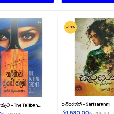
-10%
සැරිසරන්නී – Sarisaranni
ට් ක්ලබ් – The Taliban
b
රු
1,530.00
රු
1,700.00
0
රු
1,650.00