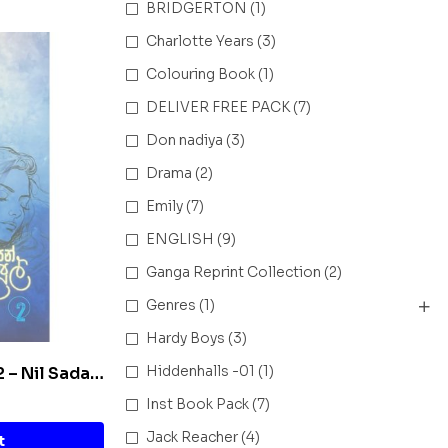
BRIDGERTON
(1)
Charlotte Years
(3)
Colouring Book
(1)
DELIVER FREE PACK
(7)
Don nadiya
(3)
Drama
(2)
Emily
(7)
ENGLISH
(9)
Ganga Reprint Collection
(2)
Genres
(1)
Hardy Boys
(3)
Hiddenhalls -01
(1)
 2 – Nil Sada
Inst Book Pack
(7)
Jack Reacher
(4)
t