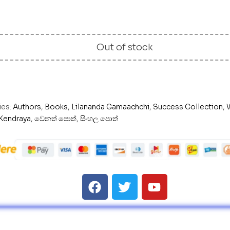
Out of stock
ies:
Authors
,
Books
,
Lilananda Gamaachchi
,
Success Collection
,
 Kendraya
,
වෙනත් පොත්
,
සිංහල පොත්