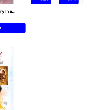
ry in a
t