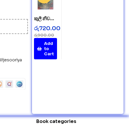
කුලී නිවසේ
අබිරහස –
රු
720.00
Mystery
රු
900.00
in a
Add
Rented
to
House
Cart
Wijesooriya
Book categories