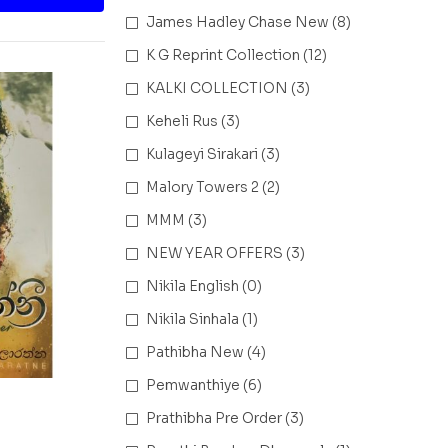
James Hadley Chase New
(8)
K G Reprint Collection
(12)
KALKI COLLECTION
(3)
Keheli Rus
(3)
Kulageyi Sirakari
(3)
Malory Towers 2
(2)
MMM
(3)
NEW YEAR OFFERS
(3)
Nikila English
(0)
Nikila Sinhala
(1)
Pathibha New
(4)
Pemwanthiye
(6)
Prathibha Pre Order
(3)