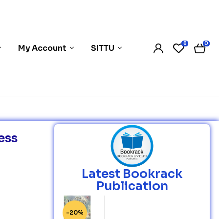
6
0
My Account
SITTU
ess
Latest Bookrack
Publication
-20%