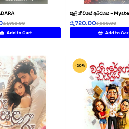
SADARA
කුලී නිවසේ අබිරහස – Myste
Rented House
0
රු
720.00
රු
1,750.00
රු
900.00
Add to Cart
Add to Car
-20%