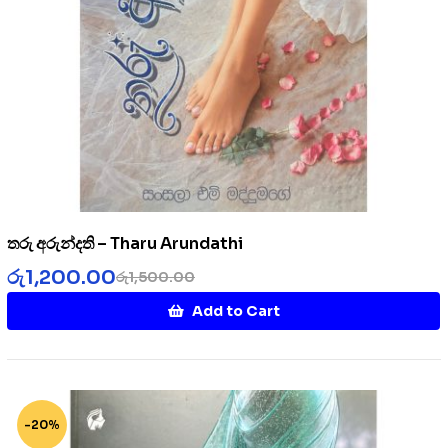
තරු අරුන්දති – Tharu Arundathi
රු
1,200.00
රු
1,500.00
Add to Cart
-20%