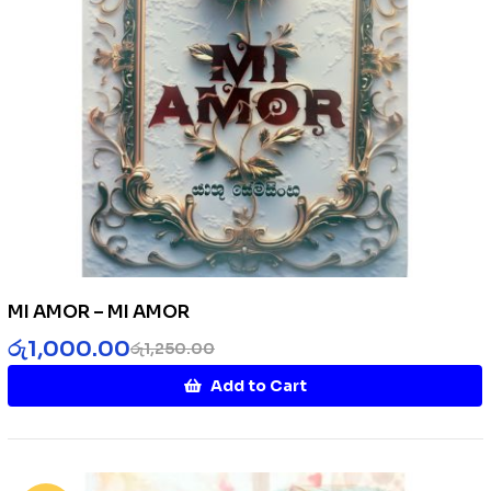
MI AMOR – MI AMOR
රු
1,000.00
රු
1,250.00
Add to Cart