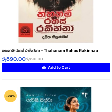
තහනම් රහස් රකින්නා – Thahanam Rahas Rakinnaa
රු
890.00
රු
990.00
Add to Cart
-20%