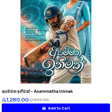
අසම්මත ඉනිමක් – Asammatha Inimak
රු
1,280.00
රු
1,600.00
Add to Cart