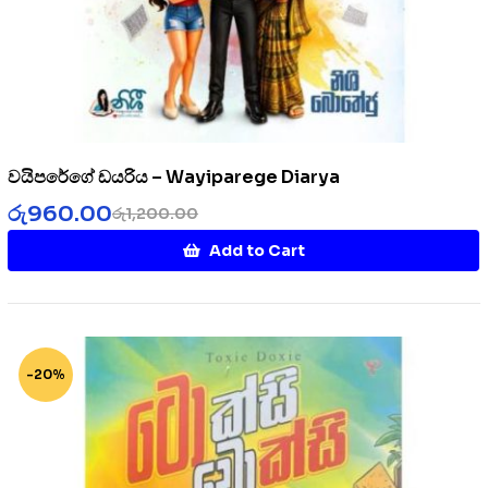
වයිපරේගේ ඩයරිය – Wayiparege Diarya
රු
960.00
රු
1,200.00
Add to Cart
-20%