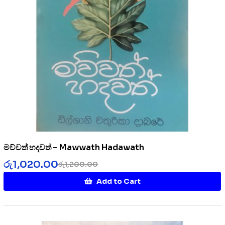
මව්වත් හදවත් – Mawwath Hadawath
රු
1,020.00
රු
1,200.00
Add to Cart