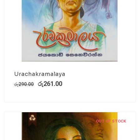
Urachakramalaya
රු
261.00
රු
290.00
OUT OF STOCK