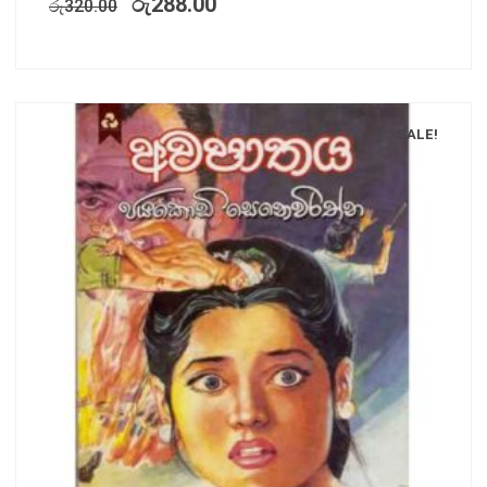
රු
288.00
රු
320.00
SALE!