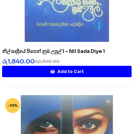
නිල් සදදියේ පිපෙන් නුඹ උපුල් 1 – Nil Sada Diye 1
රු
1,840.00
රු
2,300.00
Add to Cart
-10%