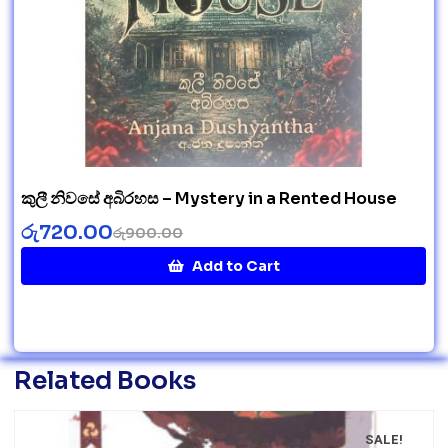
කුලී නිවසේ අබිරහස – Mystery in a Rented House
රු
720.00
රු
900.00
Add to Cart
Related Books
SALE!