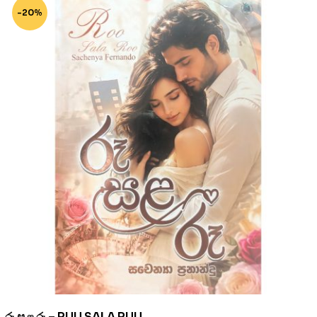
-20%
රූ සළ රූ – RUU SALA RUU