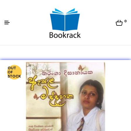
0
Bookrack.lk
OUT
OF
STOCK