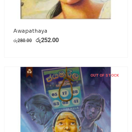
Awapathaya
රු
252.00
රු
280.00
OUT OF STOCK