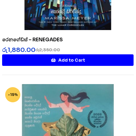
රෙනගේඩ්ස් – RENEGADES
රු
1,880.00
රු
2,350.00
Add to Cart
-15%