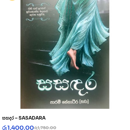
සසදර – SASADARA
රු
1,400.00
රු
1,750.00