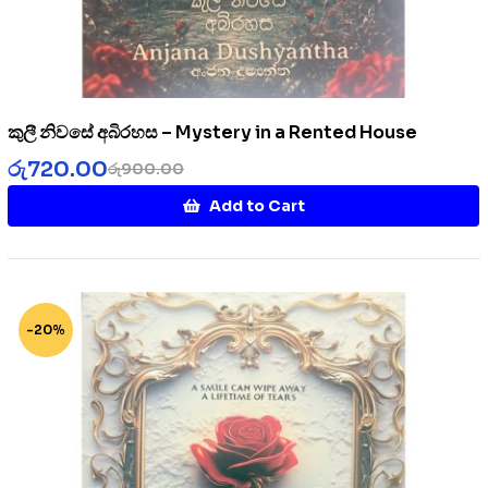
කුලී නිවසේ අබිරහස – Mystery in a Rented House
රු
720.00
රු
900.00
Add to Cart
-20%