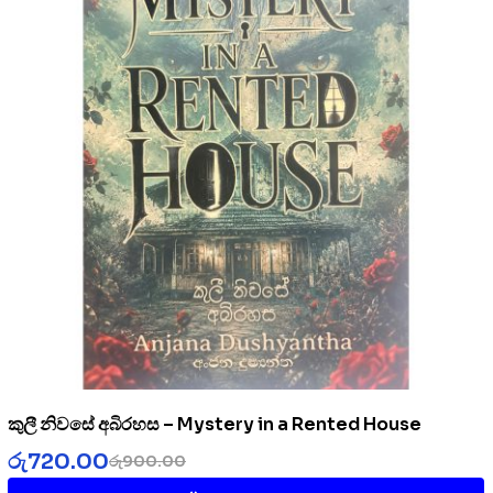
කුලී නිවසේ අබිරහස – Mystery in a Rented House
රු
720.00
රු
900.00