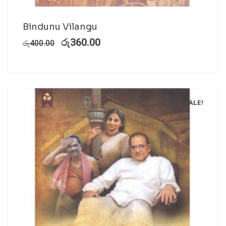
Bindunu Vilangu
රු
360.00
රු
400.00
SALE!