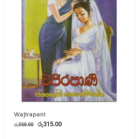
Wajirapani
රු
315.00
රු
350.00