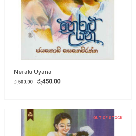
Neralu Uyana
රු
450.00
රු
500.00
OUT OF STOCK