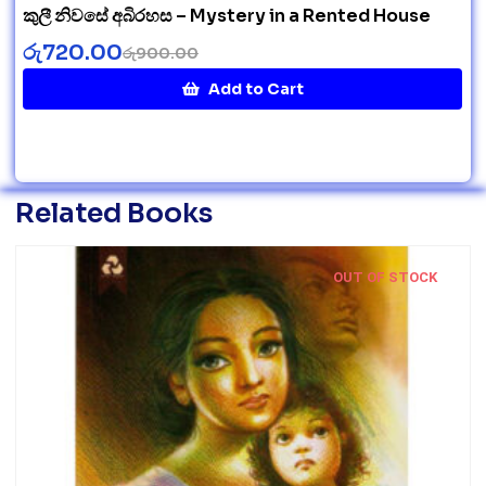
කුලී නිවසේ අබිරහස – Mystery in a Rented House
රු
720.00
රු
900.00
Add to Cart
Related Books
OUT OF STOCK