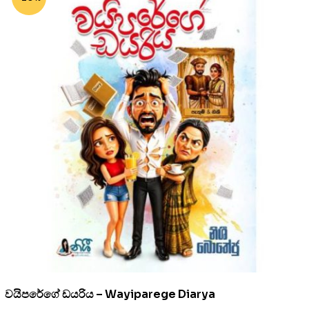
වයිපරේගේ ඩයරිය – Wayiparege Diarya