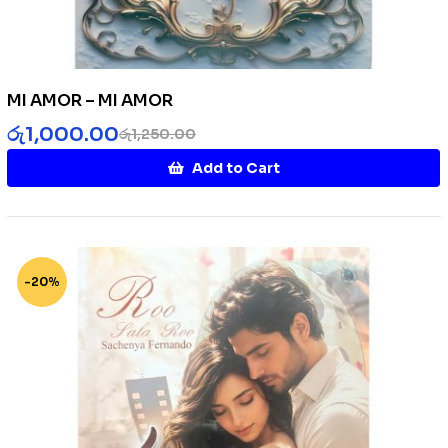
MI AMOR – MI AMOR
රු
1,000.00
රු
1,250.00
Add to Cart
-20%