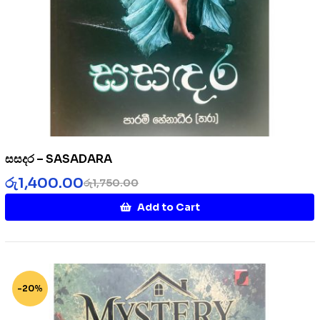
සසදර – SASADARA
රු
1,400.00
රු
1,750.00
Add to Cart
-20%