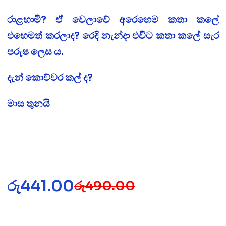
රාළහාමි? ඒ වෙලාවේ අරෙහෙම කතා කලේ
එහෙමත් කරලාද? රෙදි නැන්දා එවිට කතා කලේ සැර
පරුෂ ලෙස ය.
දැන් කොච්චර කල් ද?
මාස තුනයි
රු
441.00
රු
490.00