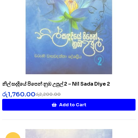
නිල් සදදියේ පිපෙන් නුඹ උපුල් 2 – Nil Sada Diye 2
රු
1,760.00
රු
2,200.00
Add to Cart