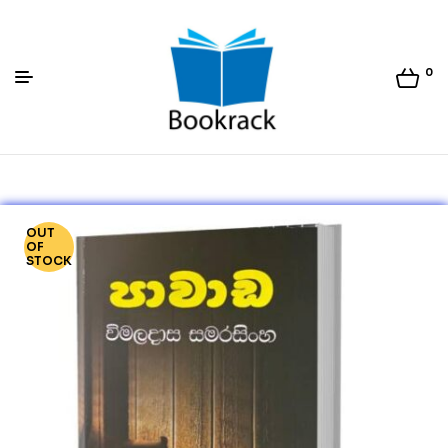
0
Bookrack.lk
OUT
OF
STOCK