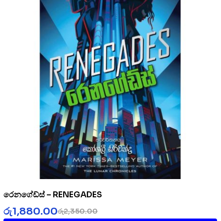
රෙනගේඩ්ස් – RENEGADES
රු
1,880.00
රු
2,350.00