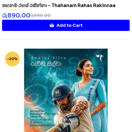
තහනම් රහස් රකින්නා – Thahanam Rahas Rakinnaa
රු
890.00
රු
990.00
Add to Cart
-20%