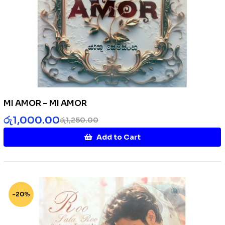
MI AMOR – MI AMOR
රු
1,000.00
රු
1,250.00
Add to Cart
-20%