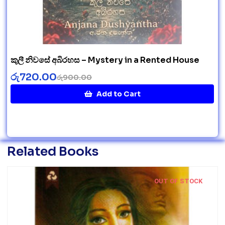
කුලී නිවසේ අබිරහස – Mystery in a Rented House
රු
720.00
රු
900.00
Add to Cart
Related Books
OUT OF STOCK