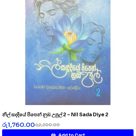
නිල් සදදියේ පිපෙන් නුඹ උපුල් 2 – Nil Sada Diye 2
රු
1,760.00
රු
2,200.00
Add to Cart