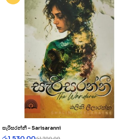
සැරිසරන්නී – Sarisaranni
රු
1,530.00
රු
1,700.00