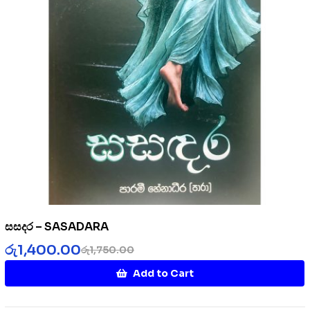
සසදර – SASADARA
රු
1,400.00
රු
1,750.00
Add to Cart