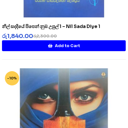
නිල් සදදියේ පිපෙන් නුඹ උපුල් 1 – Nil Sada Diye 1
රු
1,840.00
රු
2,300.00
Add to Cart
-10%