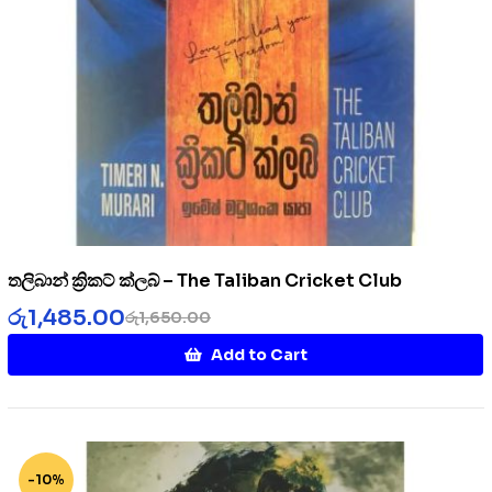
තලිබාන් ක්‍රිකට් ක්ලබ් – The Taliban Cricket Club
රු
1,485.00
රු
1,650.00
Add to Cart
-10%