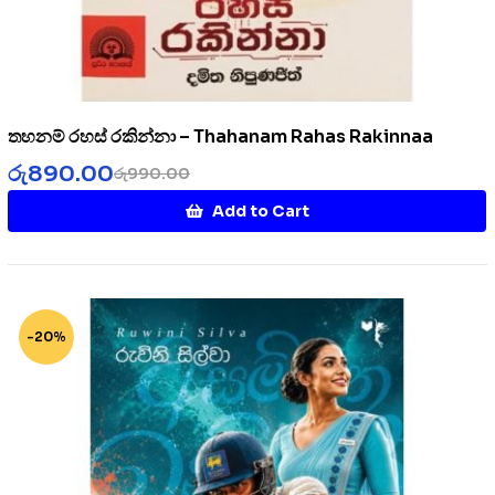
තහනම් රහස් රකින්නා – Thahanam Rahas Rakinnaa
රු
890.00
රු
990.00
Add to Cart
-20%