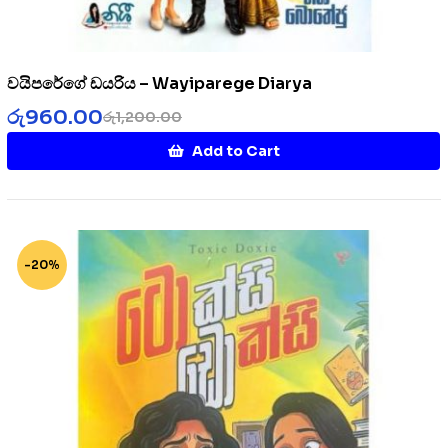
වයිපරේගේ ඩයරිය – Wayiparege Diarya
රු
960.00
රු
1,200.00
Add to Cart
-20%