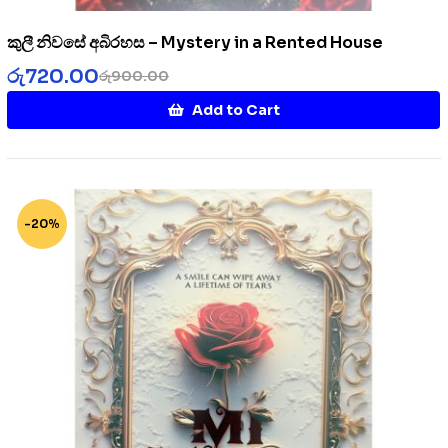
කුලී නිවසේ අබිරහස – Mystery in a Rented House
රු
720.00
රු
900.00
Add to Cart
-20%