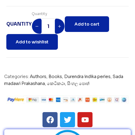
Quantity
QUANTITY
Add to cart
Add to wishlist
Categories:
Authors
,
Books
,
Durendra indika peries
,
Sada
madawi Prakashana
,
කෙටිකථා
,
සිංහල පොත්