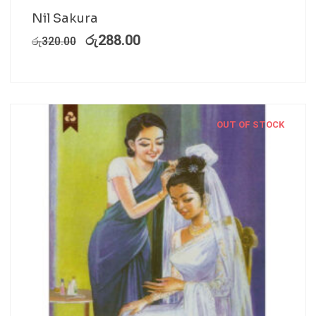
Nil Sakura
රු
288.00
රු
320.00
OUT OF STOCK