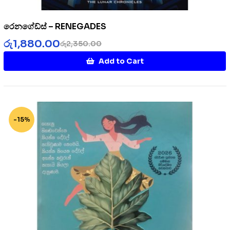
රෙනගේඩ්ස් – RENEGADES
රු
1,880.00
රු
2,350.00
Add to Cart
-15%