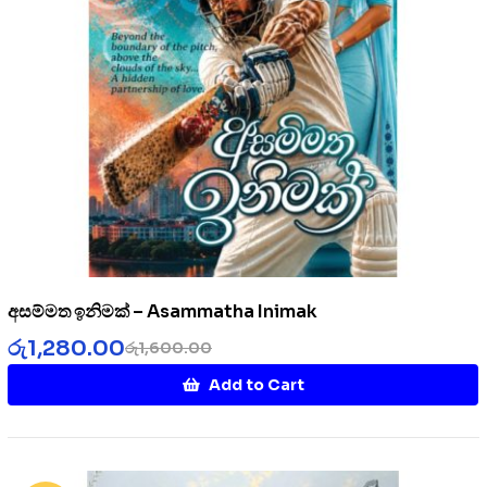
අසම්මත ඉනිමක් – Asammatha Inimak
රු
1,280.00
රු
1,600.00
Add to Cart