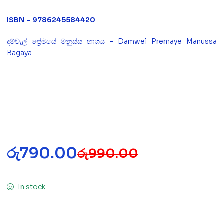
ISBN – 9786245584420
දම්වැල් ප්‍රේමයේ මනුස්ස භාගය – Damwel Premaye Manussa
Bagaya
රු
790.00
රු
990.00
In stock