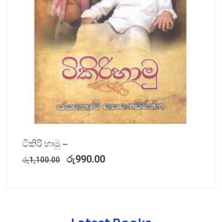
ටිකිරි හාමු –
රු
990.00
රු
1,100.00