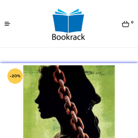
0
Bookrack.lk
-20%