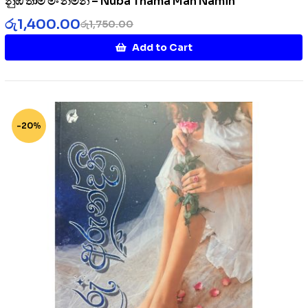
නුඹ තාම මං නමින් – Nuba Thama Man Namin
රු
1,400.00
රු
1,750.00
Add to Cart
-20%