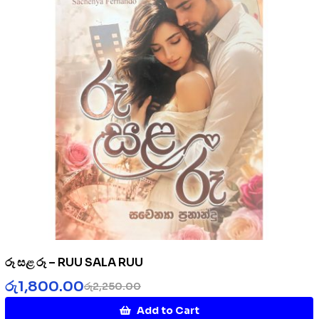
රූ සළ රූ – RUU SALA RUU
රු
1,800.00
රු
2,250.00
Add to Cart