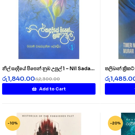
නිල් සදදියේ පිපෙන් නුඹ උපුල් 1 – Nil Sada
තලිබාන් ක්‍රික
Diye 1
Cricket Clu
රු
1,840.00
රු
1,485.0
රු
2,300.00
Add to Cart
-10%
-20%