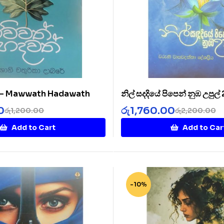
් – Mawwath Hadawath
නිල් සදදියේ පිපෙන් නුඹ උපුල්
Diye 2
0
රු
1,760.00
රු
1,200.00
රු
2,200.00
Add to Cart
Add to Car
-10%