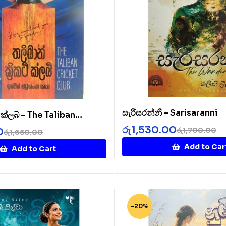
සැරිසරන්නී – Sarisaranni
ට් ක්ලබ් – The Taliban
b
රු
1,530.00
රු
1,700.00
0
රු
1,650.00
Add to Car
Add to Cart
-20%