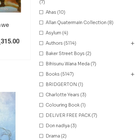
(7)
Ahas
(10)
Allan Quatermain Collection
(8)
awe
Asylum
(4)
ු
315.00
Authors
(5114)
Baker Street Boys
(2)
Bihisunu Wana Meda
(7)
Books
(5147)
BRIDGERTON
(1)
Charlotte Years
(3)
Colouring Book
(1)
DELIVER FREE PACK
(7)
Don nadiya
(3)
Drama
(2)