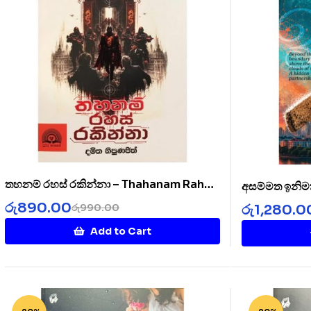
තහනම් රහස් රකින්නා – Thahanam Rahas
අසම්මත ඉනිම
Rakinnaa
රු
890.00
රු
1,280.0
රු
990.00
Add to Cart