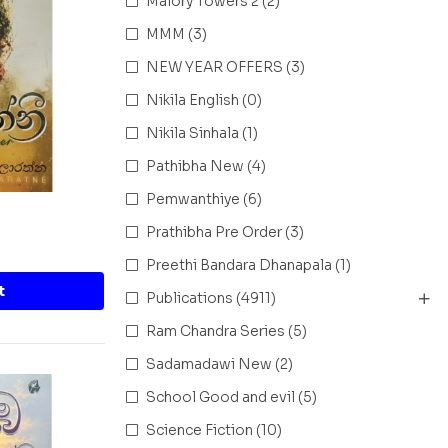
Malory Towers 2
(2)
MMM
(3)
NEW YEAR OFFERS
(3)
Nikila English
(0)
Nikila Sinhala
(1)
Pathibha New
(4)
Pemwanthiye
(6)
Prathibha Pre Order
(3)
Preethi Bandara Dhanapala
(1)
t
Publications
(4911)
Ram Chandra Series
(5)
Sadamadawi New
(2)
School Good and evil
(5)
Science Fiction
(10)