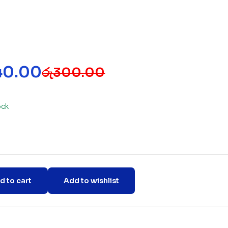
40.00
රු
300.00
ock
d to cart
Add to wishlist