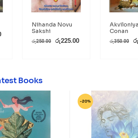
Nihanda Novu
Akviloniy
Sakshi
Conan
0
රු
225.00
ර
රු
250.00
රු
350.00
atest Books
-20%