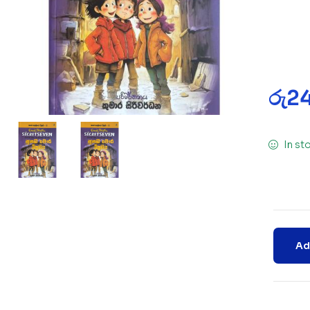
රු
2
In st
Ad