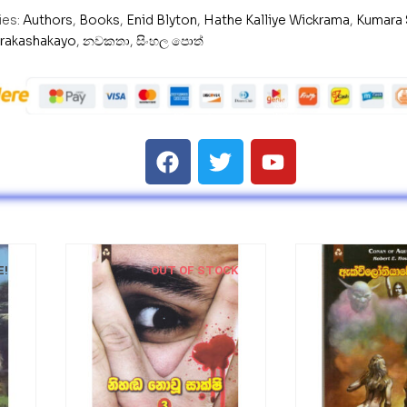
ies:
Authors
,
Books
,
Enid Blyton
,
Hathe Kalliye Wickrama
,
Kumara 
Prakashakayo
,
නවකතා
,
සිංහල පොත්
E!
OUT OF STOCK