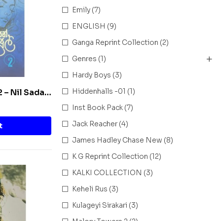
Emily
(7)
ENGLISH
(9)
Ganga Reprint Collection
(2)
Genres
(1)
Hardy Boys
(3)
Hiddenhalls -01
(1)
 2 – Nil Sada
Inst Book Pack
(7)
Jack Reacher
(4)
t
James Hadley Chase New
(8)
K G Reprint Collection
(12)
KALKI COLLECTION
(3)
Keheli Rus
(3)
Kulageyi Sirakari
(3)