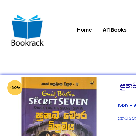
Home
All Books
Bookrack.lk
Leading
Online
Book
සුනඛ
Store
-20%
in
Sri
Lanka
ISBN –
සුනඛ චොර