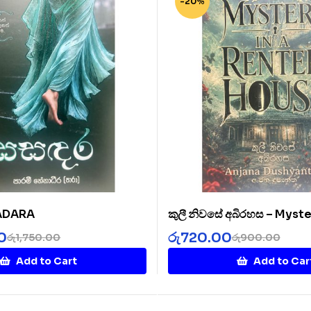
-20%
SADARA
කුලී නිවසේ අබිරහස – Myste
Rented House
0
රු
720.00
රු
1,750.00
රු
900.00
Add to Cart
Add to Car