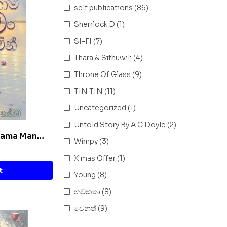
self publications
(86)
Sherrlock D
(1)
SI-FI
(7)
Thara & Sithuwili
(4)
Throne Of Glass
(9)
TIN TIN
(11)
Uncategorized
(1)
Untold Story By A C Doyle
(2)
Thama Man
Wimpy
(3)
X'mas Offer
(1)
t
Young
(8)
නවකතා
(8)
වෙනත්
(9)