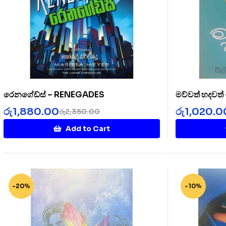
රෙනගේඩ්ස් – RENEGADES
මව්වත් හදවත
රු
1,880.00
රු
1,020.0
රු
2,350.00
Add to Cart
-20%
-10%