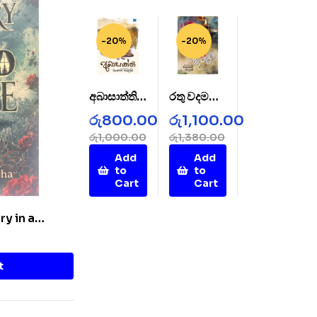
-20%
-20%
අබාසාත්ති –
රතු වදමල් –
AbaSatht
Rathu
රු
800.00
රු
1,100.00
hi
Wada
රු
1,000.00
රු
1,380.00
Mal
Add
Add
to
to
Cart
Cart
ry in a
t