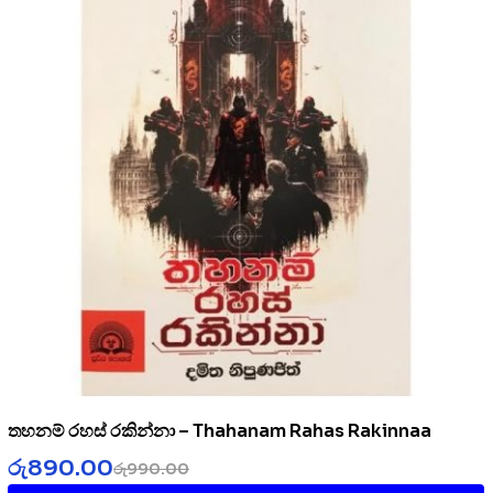
තහනම් රහස් රකින්නා – Thahanam Rahas Rakinnaa
රු
890.00
රු
990.00