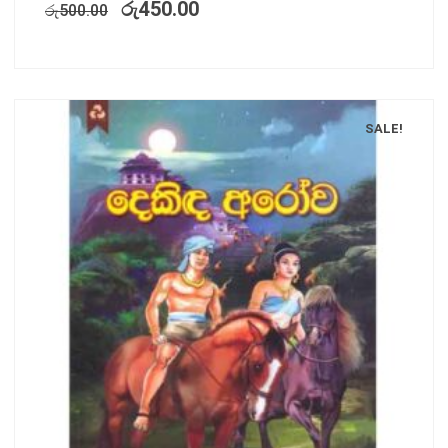
රු
450.00
රු
500.00
SALE!