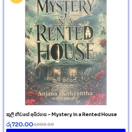
කුලී නිවසේ අබිරහස – Mystery in a Rented House
රු
720.00
රු
900.00