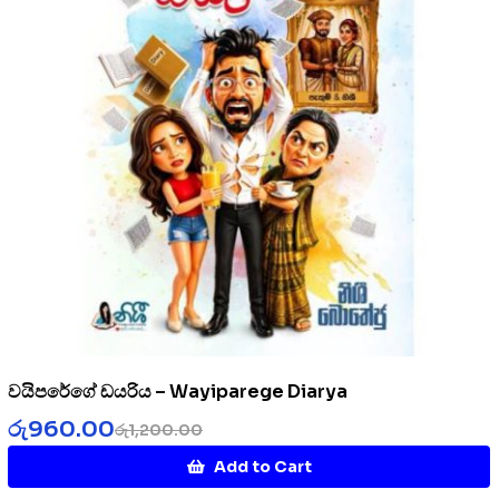
වයිපරේගේ ඩයරිය – Wayiparege Diarya
රු
960.00
රු
1,200.00
Add to Cart