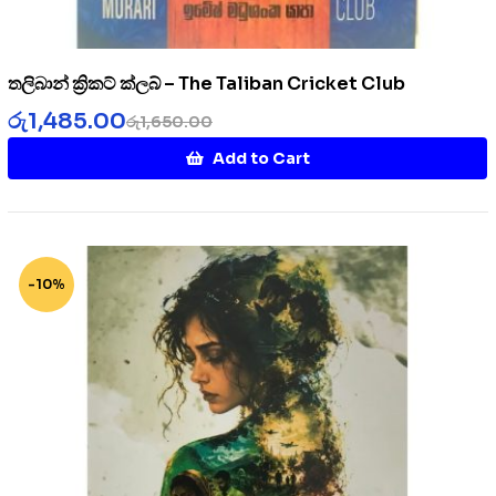
තලිබාන් ක්‍රිකට් ක්ලබ් – The Taliban Cricket Club
රු
1,485.00
රු
1,650.00
Add to Cart
-10%