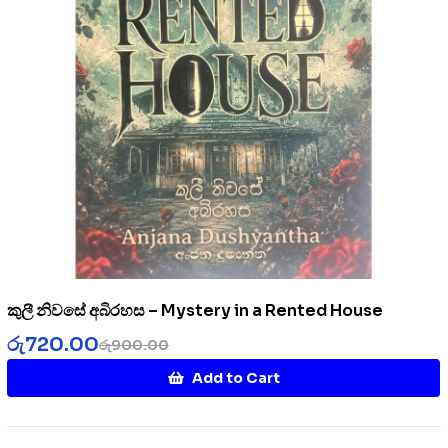
කුලී නිවසේ අබිරහස – Mystery in a Rented House
රු
720.00
රු
900.00
Add to Cart