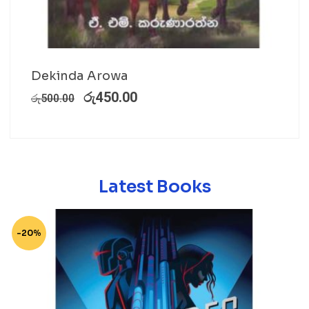
Dekinda Arowa
රු
450.00
රු
500.00
Latest Books
-20%