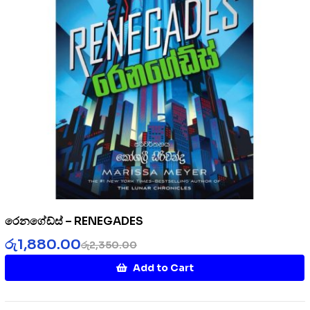
රෙනගේඩ්ස් – RENEGADES
රු
1,880.00
රු
2,350.00
Add to Cart