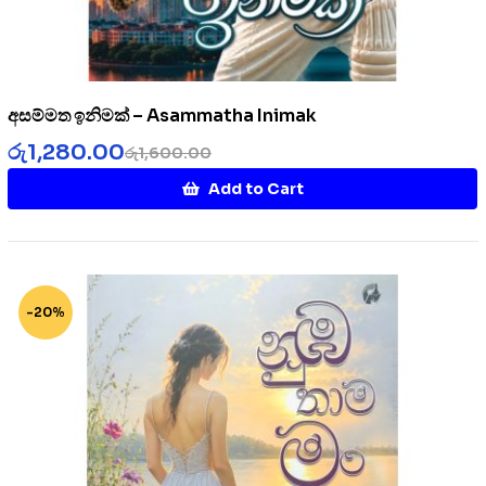
අසම්මත ඉනිමක් – Asammatha Inimak
රු
1,280.00
රු
1,600.00
Add to Cart
-20%