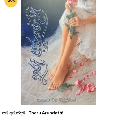
-20%
තරු අරුන්දති – Tharu Arundathi