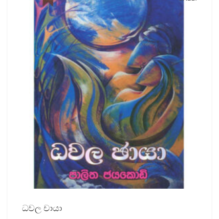
ධවල චායා