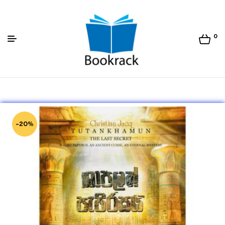
0
Bookrack.lk
-20%