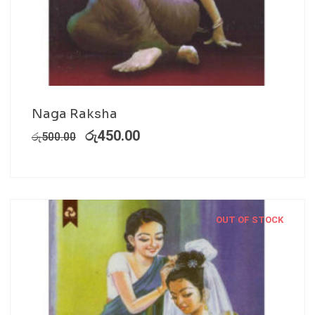
Naga Raksha
රු
450.00
රු
500.00
OUT OF STOCK