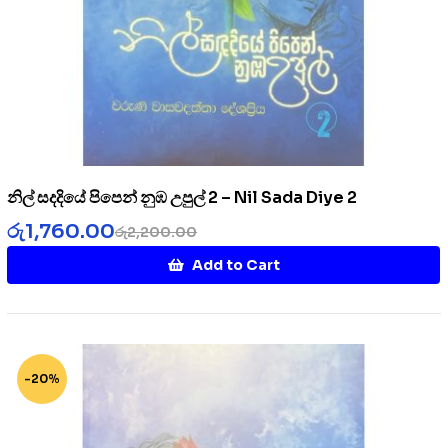
නිල් සදදියේ පිපෙන් නුඹ උපුල් 2 – Nil Sada Diye 2
රු
1,760.00
රු
2,200.00
Add to Cart
-20%