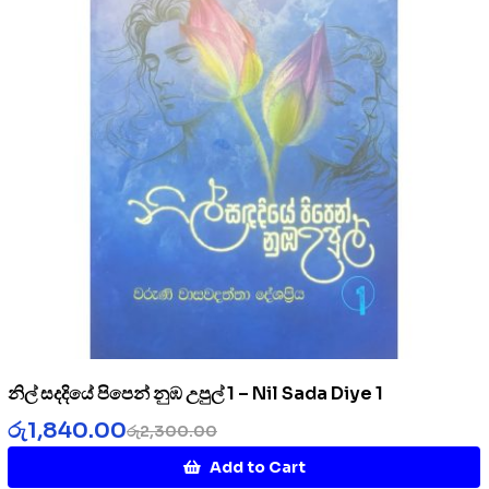
නිල් සදදියේ පිපෙන් නුඹ උපුල් 1 – Nil Sada Diye 1
රු
1,840.00
රු
2,300.00
Add to Cart