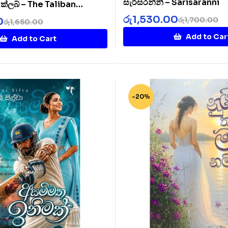
සැරිසරන්නී – Sarisaranni
ට් ක්ලබ් – The Taliban
b
රු
1,530.00
රු
1,700.00
0
රු
1,650.00
Add to Car
Add to Cart
-20%