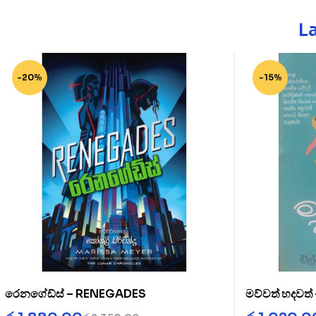
L
-20%
-15%
රෙනගේඩ්ස් – RENEGADES
මව්වත් හදවත