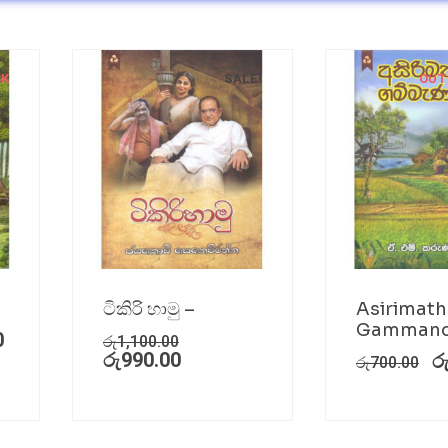
CK
SALE!
OUT
ටිකිරි හාමු –
Asirimath
Gammand
0
රු
1,100.00
රු
990.00
ර
රු
700.00