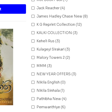
Jack Reacher
(4)
t
James Hadley Chase New
(8)
K G Reprint Collection
(12)
KALKI COLLECTION
(3)
Keheli Rus
(3)
Kulageyi Sirakari
(3)
Malory Towers 2
(2)
MMM
(3)
NEW YEAR OFFERS
(3)
Nikila English
(0)
Nikila Sinhala
(1)
Pathibha New
(4)
Pemwanthiye
(6)