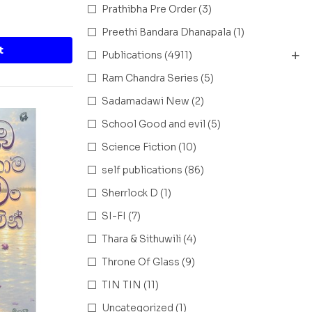
Prathibha Pre Order
(3)
Preethi Bandara Dhanapala
(1)
t
Publications
(4911)
Ram Chandra Series
(5)
Sadamadawi New
(2)
School Good and evil
(5)
Science Fiction
(10)
self publications
(86)
Sherrlock D
(1)
SI-FI
(7)
Thara & Sithuwili
(4)
Throne Of Glass
(9)
TIN TIN
(11)
Uncategorized
(1)