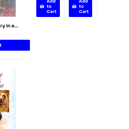
Add
Add
to
to
Cart
Cart
ry in a
t