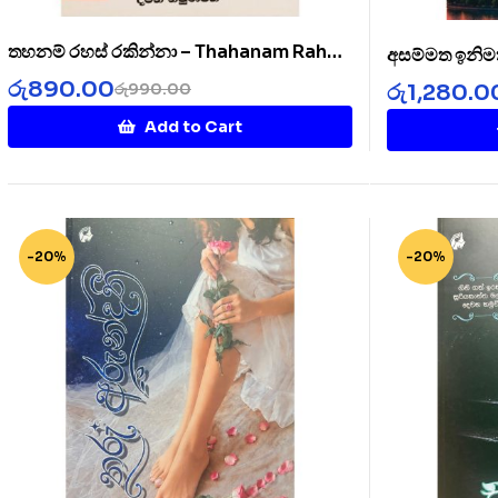
තහනම් රහස් රකින්නා – Thahanam Rahas
අසම්මත ඉනිම
Rakinnaa
රු
890.00
රු
1,280.0
රු
990.00
Add to Cart
-20%
-20%