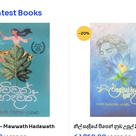
atest Books
-20%
් – Mawwath Hadawath
නිල් සදදියේ පිපෙන් නුඹ උපුල්
Diye 2