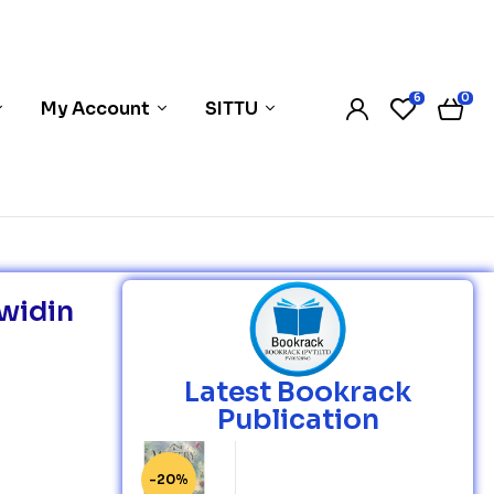
6
0
My Account
SITTU
Awidin
Latest Bookrack
Publication
-20%