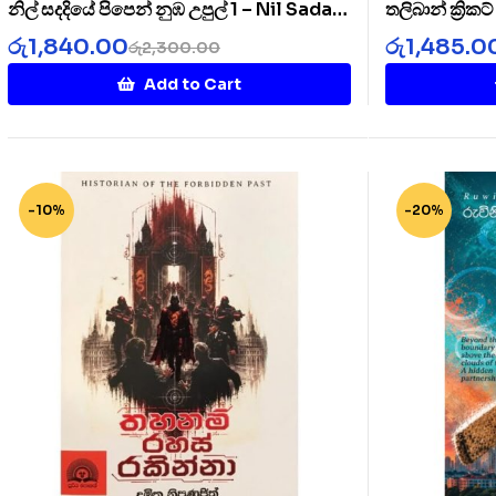
නිල් සදදියේ පිපෙන් නුඹ උපුල් 1 – Nil Sada
තලිබාන් ක්‍රික
Diye 1
Cricket Clu
රු
1,840.00
රු
1,485.0
රු
2,300.00
Add to Cart
-10%
-20%