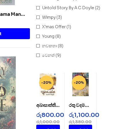
Untold Story By A C Doyle
(2)
Thama Man
Wimpy
(3)
X'mas Offer
(1)
t
Young
(8)
නවකතා
(8)
වෙනත්
(9)
-20%
-20%
අබාසාත්ති –
රතු වදමල් –
AbaSatht
Rathu
රු
800.00
රු
1,100.00
hi
Wada
රු
1,000.00
රු
1,380.00
Mal