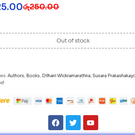
25.00
රු
250.00
Out of stock
ies:
Authors
,
Books
,
Dilhani Wickramarathna
,
Susara Prakashakay
ත්