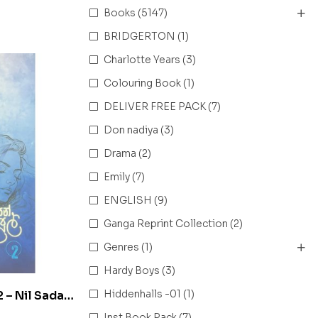
Books
(5147)
BRIDGERTON
(1)
Charlotte Years
(3)
Colouring Book
(1)
DELIVER FREE PACK
(7)
Don nadiya
(3)
Drama
(2)
Emily
(7)
ENGLISH
(9)
Ganga Reprint Collection
(2)
Genres
(1)
Hardy Boys
(3)
Hiddenhalls -01
(1)
 2 – Nil Sada
Inst Book Pack
(7)