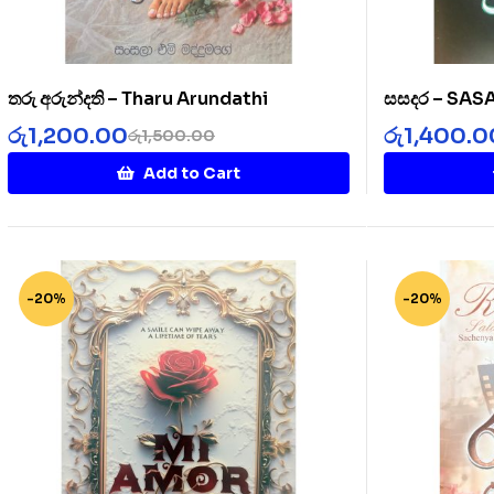
තරු අරුන්දති – Tharu Arundathi
සසදර – SA
රු
1,200.00
රු
1,400.0
රු
1,500.00
Add to Cart
-20%
-20%