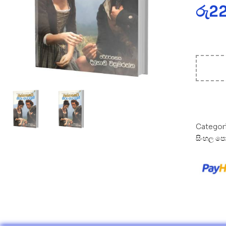
රු
2
Categor
සිංහල පො