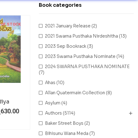
Book categories
 OF STOCK
2021 January Release
(2)
2021 Swarna Pusthaka Nirdeshitha
(13)
2023 Sep Bookrack
(3)
2023 Swarna Pusthaka Nominate
(14)
2024 SWARNA PUSTHAKA NOMINATE
(7)
Ahas
(10)
Allan Quatermain Collection
(8)
iya
Asylum
(4)
ු
630.00
Authors
(5114)
Baker Street Boys
(2)
Bihisunu Wana Meda
(7)