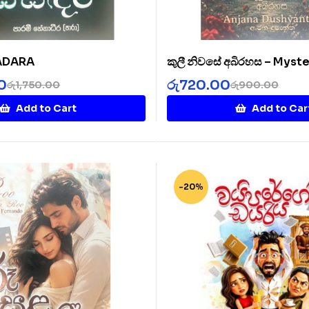
SADARA
කුලී නිවසේ අබිරහස – Myste
Rented House
0
රු
720.00
රු
1,750.00
රු
900.00
Add to Cart
Add to Car
-20%